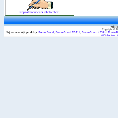
Napsat hodnocení tohoto zboží.
Vaše I
Copyright © 
Nejprodávanější produkty:
RouterBoard
,
RouterBoard RB411
,
RouterBoard 433AH
,
Router
WiFi Anténa
,