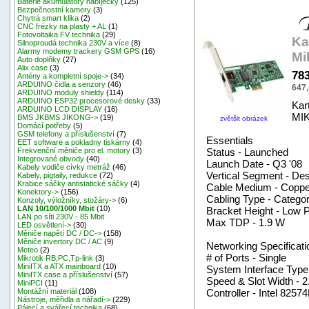
Baterie akumulátory nabíječky
(125)
Bezpečnostní kamery
(3)
Chytrá smart klika
(2)
CNC frézky na plasty + AL
(1)
Fotovoltaika FV technika
(29)
Ka
Silnoproudá technika 230V a více
(8)
Alarmy modemy trackery GSM GPS
(16)
Mi
Auto doplňky
(27)
Alix case
(3)
78
Antény a kompletní spoje->
(34)
ARDUINO čidla a senzory
(46)
647,
ARDUINO moduly shieldy
(114)
ARDUINO ESP32 procesorové desky
(33)
Kar
ARDUINO LCD DISPLAY
(16)
MI
BMS JKBMS JIKONG->
(19)
zvětšit obrázek
Domácí potřeby
(5)
GSM telefony a příslušenství
(7)
Essentials
EET software a pokladny tiskárny
(4)
Status - Launched
Frekvenční měniče pro el. motory
(3)
Integrované obvody
(40)
Launch Date - Q3 '08
Kabely vodiče cívky metráž
(46)
Vertical Segment - De
Kabely, pigtaily, redukce
(72)
Krabice sáčky antistatické sáčky
(4)
Cable Medium - Coppe
Konektory->
(156)
Cabling Type - Catego
Konzoly, výložníky, stožáry->
(6)
LAN 10/100/1000 Mbit
(10)
Bracket Height - Low Pr
LAN po síti 230V - 85 Mbit
Max TDP - 1.9 W
LED osvětlení->
(30)
Měniče napětí DC / DC->
(158)
Měniče invertory DC / AC
(9)
Networking Specificati
Meteo
(2)
# of Ports - Single
Mikrotik RB,PC,Tp-link
(3)
MiniITX a ATX mainboard
(10)
System Interface Type
MiniITX case a příslušenství
(57)
Speed & Slot Width - 2
MiniPCI
(11)
Controller - Intel 82574
Montážní materiál
(108)
Nástroje, měřidla a nářadí->
(229)
Pájecí a svářecí technika
(68)