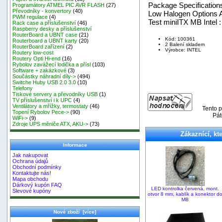
Package Specification
Programátory ATMEL PIC AVR FLASH
(27)
Převodníky - konvertory
(40)
Low Halogen Options 
PWM regulace
(4)
Test miniITX MB Intel 
Rack case a příslušenství
(46)
Raspberry desky a příslušenství
RouterBoard a UBNT case
(21)
Kód: 100361
Routerboard a UBNT karty
(20)
2 Balení skladem
RouterBoard zařízení
(2)
Výrobce: INTEL
Routery low-cost
Routery Opti Hi-end
(16)
Rybolov zavážecí lodička a přísl
(103)
Software + zakázkové
(3)
Součástky náhradní díly->
(494)
Switche Huby USB 2.0 3.0
(10)
Telefony
Tiskové servery a převodníky USB
(1)
TV příslušenství i k UPC
(4)
Ventilátory a mřížky, termostaty
(46)
Tento p
Topení Rybolov Pece->
(90)
Pát
WiFi->
(9)
Zdroje UPS měniče ATX, AKU->
(73)
Zákaznící, kte
Informace
Jak nakupovat
Ochrana údajů
Obchodní podmínky
Kontaktujte nás!
Mapa obchodu
Dárkový kupón FAQ
LED kontrolka červená, mont.
Slevové kupóny
otvor 8 mm, kablík a konektor d
MB
Nové zboží [více]