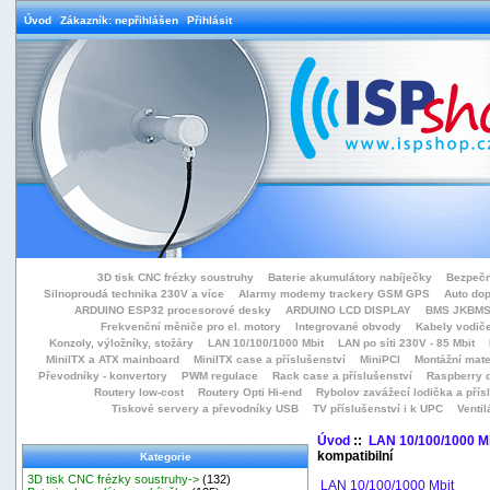
Úvod
Zákazník: nepřihlášen
Přihlásit
3D tisk CNC frézky soustruhy
Baterie akumulátory nabíječky
Bezpečn
Silnoproudá technika 230V a více
Alarmy modemy trackery GSM GPS
Auto do
ARDUINO ESP32 procesorové desky
ARDUINO LCD DISPLAY
BMS JKBMS
Frekvenční měniče pro el. motory
Integrované obvody
Kabely vodiče
Konzoly, výložníky, stožáry
LAN 10/100/1000 Mbit
LAN po síti 230V - 85 Mbit
MiniITX a ATX mainboard
MiniITX case a příslušenství
MiniPCI
Montážní mate
Převodníky - konvertory
PWM regulace
Rack case a příslušenství
Raspberry d
Routery low-cost
Routery Opti Hi-end
Rybolov zavážecí lodička a přísl
Tiskové servery a převodníky USB
TV příslušenství i k UPC
Ventil
Úvod
::
LAN 10/100/1000 M
kompatibilní
Kategorie
3D tisk CNC frézky soustruhy->
(132)
LAN 10/100/1000 Mbit