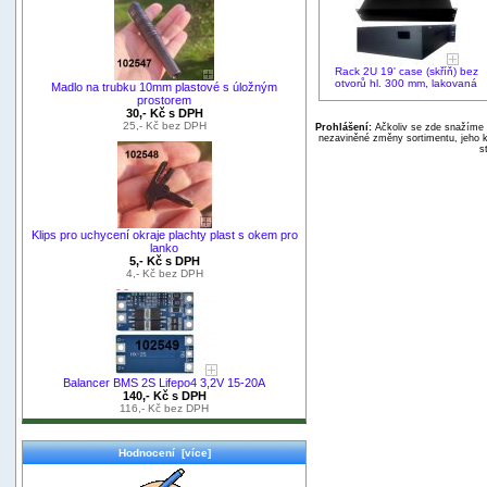
Rack 2U 19' case (skříň) bez
otvorů hl. 300 mm, lakovaná
Madlo na trubku 10mm plastové s úložným
prostorem
30,- Kč s DPH
25,- Kč bez DPH
Prohlášení:
Ačkoliv se zde snažíme p
nezaviněné změny sortimentu, jeho k
s
Klips pro uchycení okraje plachty plast s okem pro
lanko
5,- Kč s DPH
4,- Kč bez DPH
Balancer BMS 2S Lifepo4 3,2V 15-20A
140,- Kč s DPH
116,- Kč bez DPH
Hodnocení [více]