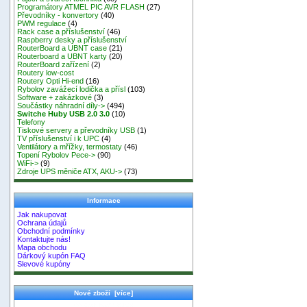
Programátory ATMEL PIC AVR FLASH
(27)
Převodníky - konvertory
(40)
PWM regulace
(4)
Rack case a příslušenství
(46)
Raspberry desky a příslušenství
RouterBoard a UBNT case
(21)
Routerboard a UBNT karty
(20)
RouterBoard zařízení
(2)
Routery low-cost
Routery Opti Hi-end
(16)
Rybolov zavážecí lodička a přísl
(103)
Software + zakázkové
(3)
Součástky náhradní díly->
(494)
Switche Huby USB 2.0 3.0
(10)
Telefony
Tiskové servery a převodníky USB
(1)
TV příslušenství i k UPC
(4)
Ventilátory a mřížky, termostaty
(46)
Topení Rybolov Pece->
(90)
WiFi->
(9)
Zdroje UPS měniče ATX, AKU->
(73)
Informace
Jak nakupovat
Ochrana údajů
Obchodní podmínky
Kontaktujte nás!
Mapa obchodu
Dárkový kupón FAQ
Slevové kupóny
Nové zboží [více]