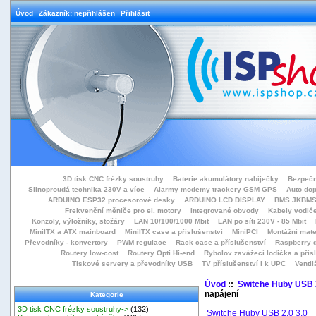
Úvod
Zákazník: nepřihlášen
Přihlásit
3D tisk CNC frézky soustruhy
Baterie akumulátory nabíječky
Bezpečn
Silnoproudá technika 230V a více
Alarmy modemy trackery GSM GPS
Auto do
ARDUINO ESP32 procesorové desky
ARDUINO LCD DISPLAY
BMS JKBMS
Frekvenční měniče pro el. motory
Integrované obvody
Kabely vodiče
Konzoly, výložníky, stožáry
LAN 10/100/1000 Mbit
LAN po síti 230V - 85 Mbit
MiniITX a ATX mainboard
MiniITX case a příslušenství
MiniPCI
Montážní mate
Převodníky - konvertory
PWM regulace
Rack case a příslušenství
Raspberry d
Routery low-cost
Routery Opti Hi-end
Rybolov zavážecí lodička a přísl
Tiskové servery a převodníky USB
TV příslušenství i k UPC
Ventil
Úvod
::
Switche Huby USB 2
napájení
Kategorie
3D tisk CNC frézky soustruhy->
(132)
Switche Huby USB 2.0 3.0