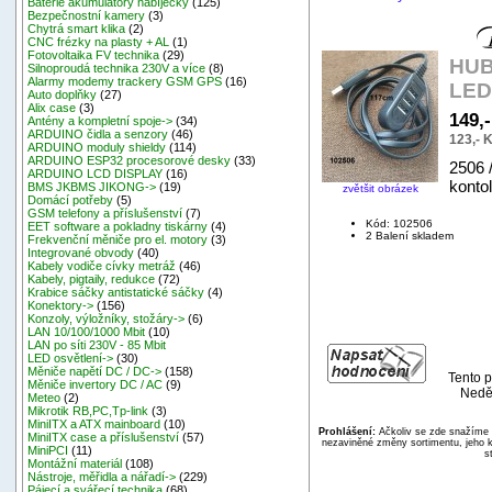
Baterie akumulátory nabíječky
(125)
Bezpečnostní kamery
(3)
Chytrá smart klika
(2)
CNC frézky na plasty + AL
(1)
Fotovoltaika FV technika
(29)
HUB 
Silnoproudá technika 230V a více
(8)
Alarmy modemy trackery GSM GPS
(16)
LED
Auto doplňky
(27)
Alix case
(3)
149,
Antény a kompletní spoje->
(34)
ARDUINO čidla a senzory
(46)
123,- 
ARDUINO moduly shieldy
(114)
ARDUINO ESP32 procesorové desky
(33)
2506 
ARDUINO LCD DISPLAY
(16)
konto
BMS JKBMS JIKONG->
(19)
zvětšit obrázek
Domácí potřeby
(5)
GSM telefony a příslušenství
(7)
Kód: 102506
EET software a pokladny tiskárny
(4)
2 Balení skladem
Frekvenční měniče pro el. motory
(3)
Integrované obvody
(40)
Kabely vodiče cívky metráž
(46)
Kabely, pigtaily, redukce
(72)
Krabice sáčky antistatické sáčky
(4)
Konektory->
(156)
Konzoly, výložníky, stožáry->
(6)
LAN 10/100/1000 Mbit
(10)
LAN po síti 230V - 85 Mbit
LED osvětlení->
(30)
Měniče napětí DC / DC->
(158)
Tento p
Měniče invertory DC / AC
(9)
Neděl
Meteo
(2)
Mikrotik RB,PC,Tp-link
(3)
MiniITX a ATX mainboard
(10)
Prohlášení:
Ačkoliv se zde snažíme p
MiniITX case a příslušenství
(57)
nezaviněné změny sortimentu, jeho k
MiniPCI
(11)
s
Montážní materiál
(108)
Nástroje, měřidla a nářadí->
(229)
Pájecí a svářecí technika
(68)