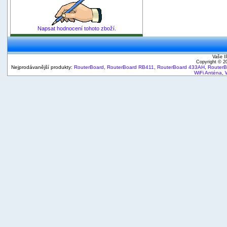
Napsat hodnocení tohoto zboží.
Vaše I
Copyright © 
Nejprodávanější produkty:
RouterBoard
,
RouterBoard RB411
,
RouterBoard 433AH
,
Router
WiFi Anténa
,