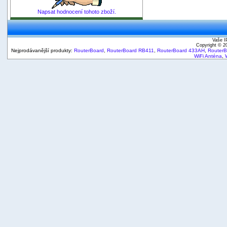
Napsat hodnocení tohoto zboží.
Vaše I
Copyright © 
Nejprodávanější produkty:
RouterBoard
,
RouterBoard RB411
,
RouterBoard 433AH
,
Router
WiFi Anténa
,