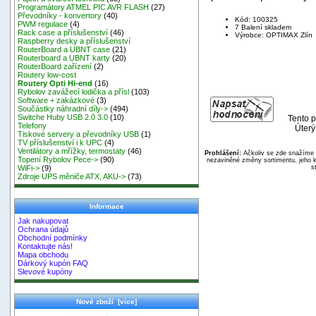
Programátory ATMEL PIC AVR FLASH
(27)
Převodníky - konvertory
(40)
Kód: 100325
PWM regulace
(4)
7 Balení skladem
Rack case a příslušenství
(46)
Výrobce: OPTIMAX Zlín
Raspberry desky a příslušenství
RouterBoard a UBNT case
(21)
Routerboard a UBNT karty
(20)
RouterBoard zařízení
(2)
Routery low-cost
Routery Opti Hi-end
(16)
Rybolov zavážecí lodička a přísl
(103)
Software + zakázkové
(3)
Součástky náhradní díly->
(494)
Switche Huby USB 2.0 3.0
(10)
Tento p
Telefony
Úterý
Tiskové servery a převodníky USB
(1)
TV příslušenství i k UPC
(4)
Ventilátory a mřížky, termostaty
(46)
Prohlášení:
Ačkoliv se zde snažíme p
Topení Rybolov Pece->
(90)
nezaviněné změny sortimentu, jeho k
s
WiFi->
(9)
Zdroje UPS měniče ATX, AKU->
(73)
Informace
Jak nakupovat
Ochrana údajů
Obchodní podmínky
Kontaktujte nás!
Mapa obchodu
Dárkový kupón FAQ
Slevové kupóny
Nové zboží [více]