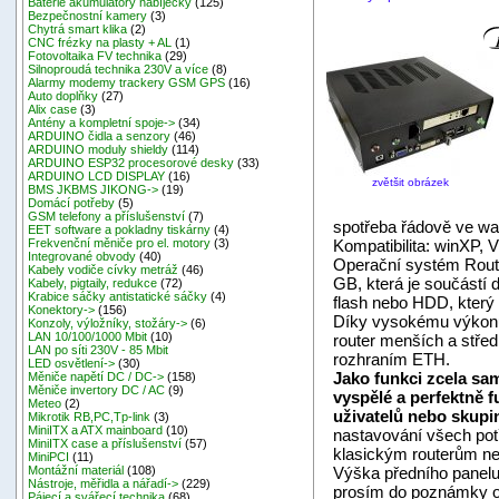
Baterie akumulátory nabíječky
(125)
Bezpečnostní kamery
(3)
Chytrá smart klika
(2)
CNC frézky na plasty + AL
(1)
Fotovoltaika FV technika
(29)
Silnoproudá technika 230V a více
(8)
Alarmy modemy trackery GSM GPS
(16)
Auto doplňky
(27)
Alix case
(3)
Antény a kompletní spoje->
(34)
ARDUINO čidla a senzory
(46)
ARDUINO moduly shieldy
(114)
ARDUINO ESP32 procesorové desky
(33)
ARDUINO LCD DISPLAY
(16)
zvětšit obrázek
BMS JKBMS JIKONG->
(19)
Domácí potřeby
(5)
GSM telefony a příslušenství
(7)
spotřeba řádově ve wa
EET software a pokladny tiskárny
(4)
Kompatibilita: winXP, V
Frekvenční měniče pro el. motory
(3)
Integrované obvody
(40)
Operační systém Route
Kabely vodiče cívky metráž
(46)
GB, která je součástí
Kabely, pigtaily, redukce
(72)
Krabice sáčky antistatické sáčky
(4)
flash nebo HDD, který
Konektory->
(156)
Díky vysokému výkonu 
Konzoly, výložníky, stožáry->
(6)
LAN 10/100/1000 Mbit
(10)
router menších a středn
LAN po síti 230V - 85 Mbit
rozhraním ETH.
LED osvětlení->
(30)
Jako funkci zcela sa
Měniče napětí DC / DC->
(158)
Měniče invertory DC / AC
(9)
vyspělé a perfektně f
Meteo
(2)
uživatelů nebo skupin
Mikrotik RB,PC,Tp-link
(3)
MiniITX a ATX mainboard
(10)
nastavování všech potř
MiniITX case a příslušenství
(57)
klasickým routerům ne
MiniPCI
(11)
Výška předního panelu 
Montážní materiál
(108)
Nástroje, měřidla a nářadí->
(229)
prosím do poznámky o
Pájecí a svářecí technika
(68)