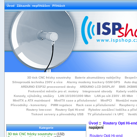
Úvod
Zákazník: nepřihlášen
Přihlásit
3D tisk CNC frézky soustruhy
Baterie akumulátory nabíječky
Bezpečn
Silnoproudá technika 230V a více
Alarmy modemy trackery GSM GPS
Auto do
ARDUINO ESP32 procesorové desky
ARDUINO LCD DISPLAY
BMS JKBMS
Frekvenční měniče pro el. motory
Integrované obvody
Kabely vodiče
Konzoly, výložníky, stožáry
LAN 10/100/1000 Mbit
LAN po síti 230V - 85 Mbit
MiniITX a ATX mainboard
MiniITX case a příslušenství
MiniPCI
Montážní mate
Převodníky - konvertory
PWM regulace
Rack case a příslušenství
Raspberry d
Routery low-cost
Routery Opti Hi-end
Rybolov zavážecí lodička a přísl
Tiskové servery a převodníky USB
TV příslušenství i k UPC
Ventil
Úvod
::
Routery Opti Hi-en
napájení
Kategorie
3D tisk CNC frézky soustruhy->
(132)
Routery Opti Hi-end