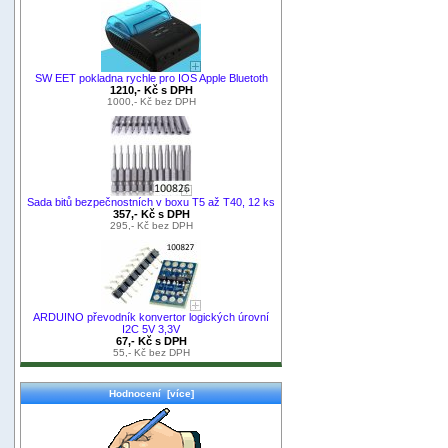
SW EET pokladna rychle pro IOS Apple Bluetoth
1210,- Kč s DPH
1000,- Kč bez DPH
Sada bitů bezpečnostních v boxu T5 až T40, 12 ks
357,- Kč s DPH
295,- Kč bez DPH
ARDUINO převodník konvertor logických úrovní
I2C 5V 3,3V
67,- Kč s DPH
55,- Kč bez DPH
Hodnocení [více]