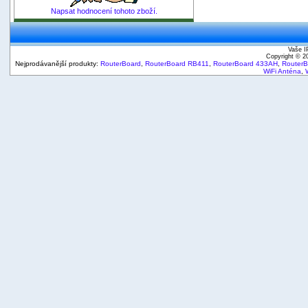
Napsat hodnocení tohoto zboží.
Vaše I
Copyright © 
Nejprodávanější produkty:
RouterBoard
,
RouterBoard RB411
,
RouterBoard 433AH
,
Router
WiFi Anténa
,