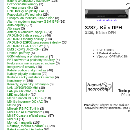
Baterie akumulátory nabíječky
(125)
Bezpečnostní kamery
(3)
Chytrá smart klika
(2)
CNC frézky na plasty + AL
(1)
Fotovoltaika FV technika
(29)
Silnoproudá technika 230V a více
(8)
zvětšit obrázek
Alarmy modemy trackery GSM GPS
(16)
Auto doplňky
(27)
3787,- Kč s DPH
Alix case
(3)
Antény a kompletní spoje->
(34)
3130,- Kč bez DPH
ARDUINO čidla a senzory
(46)
ARDUINO moduly shieldy
(114)
ARDUINO ESP32 procesorové desky
(33)
ARDUINO LCD DISPLAY
(16)
BMS JKBMS JIKONG->
(19)
Kód: 100382
Domácí potřeby
(5)
2 Balení skladem
GSM telefony a příslušenství
(7)
Výrobce: OPTIMAX Zlín
EET software a pokladny tiskárny
(4)
Frekvenční měniče pro el. motory
(3)
Integrované obvody
(40)
Kabely vodiče cívky metráž
(46)
Kabely, pigtaily, redukce
(72)
Krabice sáčky antistatické sáčky
(4)
Konektory->
(156)
Konzoly, výložníky, stožáry->
(6)
LAN 10/100/1000 Mbit
(10)
Tento p
LAN po síti 230V - 85 Mbit
Pátek
LED osvětlení->
(30)
Měniče napětí DC / DC->
(158)
Měniče invertory DC / AC
(9)
Meteo
(2)
Prohlášení:
Ačkoliv se zde snažíme p
nezaviněné změny sortimentu, jeho k
Mikrotik RB,PC,Tp-link
(3)
s
MiniITX a ATX mainboard
(10)
MiniITX case a příslušenství
(57)
MiniPCI
(11)
Montážní materiál
(108)
Nástroje, měřidla a nářadí->
(229)
Pájecí a svářecí technika
(68)