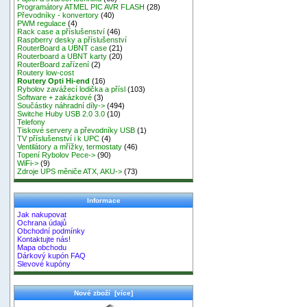
Programátory ATMEL PIC AVR FLASH
(28)
Převodníky - konvertory
(40)
PWM regulace
(4)
Rack case a příslušenství
(46)
Raspberry desky a příslušenství
RouterBoard a UBNT case
(21)
Routerboard a UBNT karty
(20)
RouterBoard zařízení
(2)
Routery low-cost
Routery Opti Hi-end
(16)
Rybolov zavážecí lodička a přísl
(103)
Software + zakázkové
(3)
Součástky náhradní díly->
(494)
Switche Huby USB 2.0 3.0
(10)
Telefony
Tiskové servery a převodníky USB
(1)
TV příslušenství i k UPC
(4)
Ventilátory a mřížky, termostaty
(46)
Topení Rybolov Pece->
(90)
WiFi->
(9)
Zdroje UPS měniče ATX, AKU->
(73)
Informace
Jak nakupovat
Ochrana údajů
Obchodní podmínky
Kontaktujte nás!
Mapa obchodu
Dárkový kupón FAQ
Slevové kupóny
Nové zboží [více]