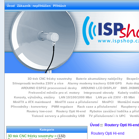
Úvod
Zákazník: nepřihlášen
Přihlásit
3D tisk CNC frézky soustruhy
Baterie akumulátory nabíječky
Bezpečn
Silnoproudá technika 230V a více
Alarmy modemy trackery GSM GPS
Auto do
ARDUINO ESP32 procesorové desky
ARDUINO LCD DISPLAY
BMS JKBMS
Frekvenční měniče pro el. motory
Integrované obvody
Kabely vodiče
Konzoly, výložníky, stožáry
LAN 10/100/1000 Mbit
LAN po síti 230V - 85 Mbit
MiniITX a ATX mainboard
MiniITX case a příslušenství
MiniPCI
Montážní mate
Převodníky - konvertory
PWM regulace
Rack case a příslušenství
Raspberry d
Routery low-cost
Routery Opti Hi-end
Rybolov zavážecí lodička a přísl
Tiskové servery a převodníky USB
TV příslušenství i k UPC
Ventil
Úvod
::
Routery Opti Hi-en
Kategorie
Routery Opti Hi-end
3D tisk CNC frézky soustruhy->
(132)