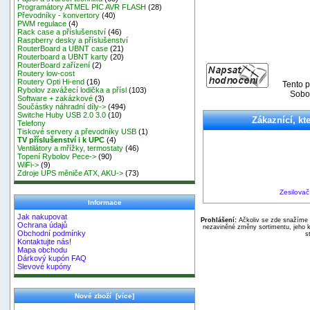
Programátory ATMEL PIC AVR FLASH
(28)
Převodníky - konvertory
(40)
PWM regulace
(4)
Rack case a příslušenství
(46)
Raspberry desky a příslušenství
RouterBoard a UBNT case
(21)
Routerboard a UBNT karty
(20)
RouterBoard zařízení
(2)
Routery low-cost
Routery Opti Hi-end
(16)
Tento p
Rybolov zavážecí lodička a přísl
(103)
Sobot
Software + zakázkové
(3)
Součástky náhradní díly->
(494)
Switche Huby USB 2.0 3.0
(10)
Zákaznící, kte
Telefony
Tiskové servery a převodníky USB
(1)
TV příslušenství i k UPC
(4)
Ventilátory a mřížky, termostaty
(46)
Topení Rybolov Pece->
(90)
WiFi->
(9)
Zdroje UPS měniče ATX, AKU->
(73)
Zesilovač
Informace
Jak nakupovat
Prohlášení:
Ačkoliv se zde snažíme p
Ochrana údajů
nezaviněné změny sortimentu, jeho k
Obchodní podmínky
s
Kontaktujte nás!
Mapa obchodu
Dárkový kupón FAQ
Slevové kupóny
Nové zboží [více]