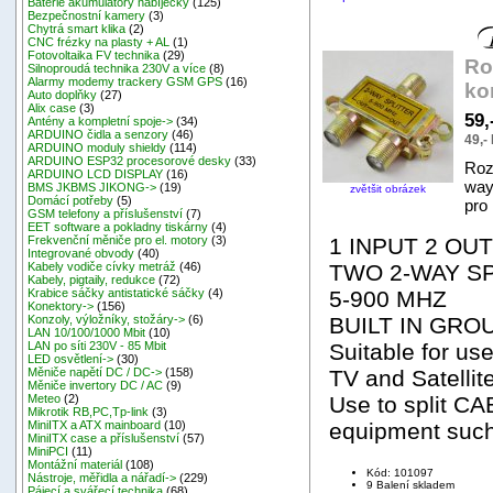
Baterie akumulátory nabíječky
(125)
Bezpečnostní kamery
(3)
Chytrá smart klika
(2)
CNC frézky na plasty + AL
(1)
Fotovoltaika FV technika
(29)
Ro
Silnoproudá technika 230V a více
(8)
Alarmy modemy trackery GSM GPS
(16)
ko
Auto doplňky
(27)
Alix case
(3)
59,
Antény a kompletní spoje->
(34)
ARDUINO čidla a senzory
(46)
49,-
ARDUINO moduly shieldy
(114)
ARDUINO ESP32 procesorové desky
(33)
Roz
ARDUINO LCD DISPLAY
(16)
way
BMS JKBMS JIKONG->
(19)
zvětšit obrázek
Domácí potřeby
(5)
pro 
GSM telefony a příslušenství
(7)
EET software a pokladny tiskárny
(4)
1 INPUT 2 OUT
Frekvenční měniče pro el. motory
(3)
Integrované obvody
(40)
TWO 2-WAY S
Kabely vodiče cívky metráž
(46)
Kabely, pigtaily, redukce
(72)
5-900 MHZ
Krabice sáčky antistatické sáčky
(4)
Konektory->
(156)
BUILT IN GR
Konzoly, výložníky, stožáry->
(6)
LAN 10/100/1000 Mbit
(10)
Suitable for us
LAN po síti 230V - 85 Mbit
LED osvětlení->
(30)
TV and Satellit
Měniče napětí DC / DC->
(158)
Měniče invertory DC / AC
(9)
Use to split 
Meteo
(2)
Mikrotik RB,PC,Tp-link
(3)
equipment such
MiniITX a ATX mainboard
(10)
MiniITX case a příslušenství
(57)
MiniPCI
(11)
Montážní materiál
(108)
Kód: 101097
Nástroje, měřidla a nářadí->
(229)
9 Balení skladem
Pájecí a svářecí technika
(68)