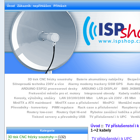
Úvod
Zákazník: nepřihlášen
Přihlásit
3D tisk CNC frézky soustruhy
Baterie akumulátory nabíječky
Bezpečn
Silnoproudá technika 230V a více
Alarmy modemy trackery GSM GPS
Auto do
ARDUINO ESP32 procesorové desky
ARDUINO LCD DISPLAY
BMS JKBMS
Frekvenční měniče pro el. motory
Integrované obvody
Kabely vodiče
Konzoly, výložníky, stožáry
LAN 10/100/1000 Mbit
LAN po síti 230V - 85 Mbit
MiniITX a ATX mainboard
MiniITX case a příslušenství
MiniPCI
Montážní mate
Převodníky - konvertory
PWM regulace
Rack case a příslušenství
Raspberry d
Routery low-cost
Routery Opti Hi-end
Rybolov zavážecí lodička a přísl
Tiskové servery a převodníky USB
TV příslušenství i k UPC
Ventil
Úvod
::
TV příslušenství i 
1->2 kabely
Kategorie
3D tisk CNC frézky soustruhy->
(132)
TV příslušenství i k UPC