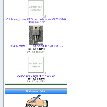
Zálohovaný zdroj 230V out: čistý sinus 230V 500VA
300W aku 12V
F9540N MOSFET-P 100V/23A 117mΩ 150nsec
23,- Kč s DPH
19,- Kč bez DPH
A2SC4106 C4106 NPN 400V 7A
35,- Kč s DPH
29,- Kč bez DPH
Hodnocení [více]