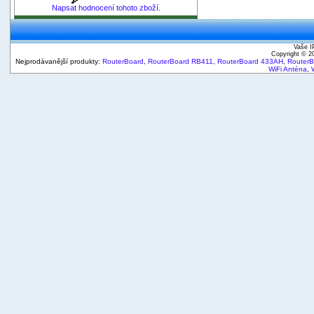
Napsat hodnocení tohoto zboží.
Vaše I
Copyright © 
Nejprodávanější produkty:
RouterBoard
,
RouterBoard RB411
,
RouterBoard 433AH
,
Router
WiFi Anténa
,