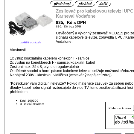
Zesilovač pro kabelovou televizi UPC
Karneval Vodafone
835,- Kč s DPH
690,- Kč bez DPH
Osvědčený a výkonný zesilovač MOD215 pro ze
signálu kabelové televize, zpravidla UPC / Karn
Vodafone.
zvětšit obrázek
Vlastnosti:
1x vstup koaxiálním kabelem konektor F - samice
2x výstup na konektorech F - samice, koaxiální kabel
Zesílení max: 25 dB, plynule regulovatelné
Oddělené spodní a horní pásmo kabelové televize snižuje možnost přebuze
Napájení 230V - klasickou vidličkou (vestavěný napájecí zdroj)
"Kostičkuje" vám digitální televize? Pokud máte více zásuvek za sebou neb
dlouhý kabel nebo signál rozbočujete do více TV, tento zesilovač situaci řeší 
přehledem.
Kód: 100399
3 Balení skladem
Přidat do košíku: