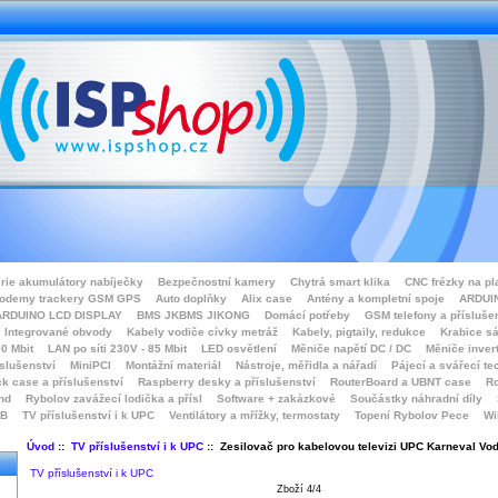
rie akumulátory nabíječky
Bezpečnostní kamery
Chytrá smart klika
CNC frézky na pl
odemy trackery GSM GPS
Auto doplňky
Alix case
Antény a kompletní spoje
ARDUIN
ARDUINO LCD DISPLAY
BMS JKBMS JIKONG
Domácí potřeby
GSM telefony a přísluše
Integrované obvody
Kabely vodiče cívky metráž
Kabely, pigtaily, redukce
Krabice sá
0 Mbit
LAN po síti 230V - 85 Mbit
LED osvětlení
Měniče napětí DC / DC
Měniče inver
íslušenství
MiniPCI
Montážní materiál
Nástroje, měřidla a nářadí
Pájecí a svářecí te
k case a příslušenství
Raspberry desky a příslušenství
RouterBoard a UBNT case
Ro
nd
Rybolov zavážecí lodička a přísl
Software + zakázkové
Součástky náhradní díly
SB
TV příslušenství i k UPC
Ventilátory a mřížky, termostaty
Topení Rybolov Pece
Wi
Úvod
::
TV příslušenství i k UPC
:: Zesilovač pro kabelovou televizi UPC Karneval Vo
TV příslušenství i k UPC
Zboží 4/4