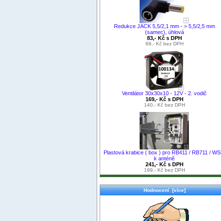
Redukce JACK 5,5/2,1 mm - > 5,5/2,5 mm
(samec), úhlová
83,- Kč s DPH
69,- Kč bez DPH
Ventilátor 30x30x10 - 12V - 2. vodič
169,- Kč s DPH
140,- Kč bez DPH
Plastová krabice ( box ) pro RB411 / RB711 / WS
k anténě
241,- Kč s DPH
199,- Kč bez DPH
Hodnocení [více]