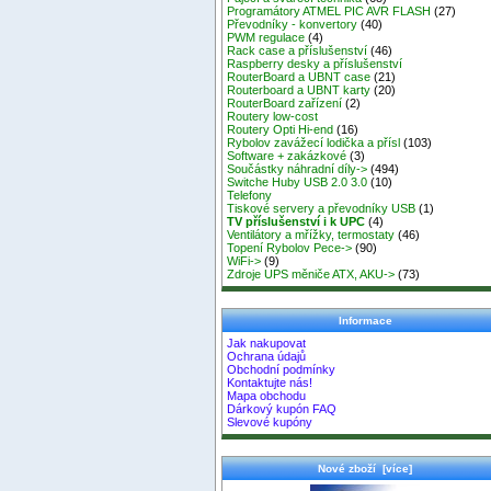
Programátory ATMEL PIC AVR FLASH
(27)
Převodníky - konvertory
(40)
PWM regulace
(4)
Rack case a příslušenství
(46)
Raspberry desky a příslušenství
RouterBoard a UBNT case
(21)
Routerboard a UBNT karty
(20)
RouterBoard zařízení
(2)
Routery low-cost
Routery Opti Hi-end
(16)
Rybolov zavážecí lodička a přísl
(103)
Software + zakázkové
(3)
Součástky náhradní díly->
(494)
Switche Huby USB 2.0 3.0
(10)
Telefony
Tiskové servery a převodníky USB
(1)
TV příslušenství i k UPC
(4)
Ventilátory a mřížky, termostaty
(46)
Topení Rybolov Pece->
(90)
WiFi->
(9)
Zdroje UPS měniče ATX, AKU->
(73)
Informace
Jak nakupovat
Ochrana údajů
Obchodní podmínky
Kontaktujte nás!
Mapa obchodu
Dárkový kupón FAQ
Slevové kupóny
Nové zboží [více]