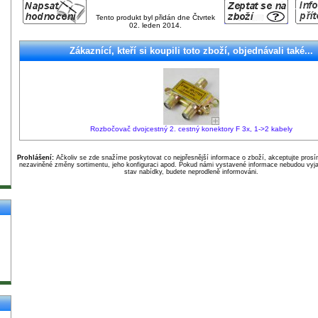
Tento produkt byl přidán dne Čtvrtek
02. leden 2014.
Zákaznící, kteří si koupili toto zboží, objednávali také...
Rozbočovač dvojcestný 2. cestný konektory F 3x, 1->2 kabely
Prohlášení:
Ačkoliv se zde snažíme poskytovat co nejpřesnější informace o zboží, akceptujte pros
nezaviněné změny sortimentu, jeho konfiguraci apod. Pokud námi vystavené informace nebudou vyja
stav nabídky, budete neprodleně informováni.