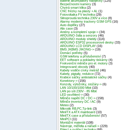
Baterie akumulátory nabíječky
(125)
Bezpečnostní kamery
(3)
Chytrá smart klika
(2)
CNC frézky na plasty + AL
(1)
Fotovoltaika FV technika
(29)
Silnoproudá technika 230V a více
(8)
Alarmy modemy trackery GSM GPS
(16)
Auto doplňky
(27)
Alix case
(3)
Antény a kompletní spoje->
(34)
ARDUINO čidla a senzory
(46)
ARDUINO moduly shieldy
(114)
ARDUINO ESP32 procesorové desky
(33)
ARDUINO LCD DISPLAY
(16)
BMS JKBMS JIKONG->
(19)
Domácí potřeby
(5)
GSM telefony a příslušenství
(7)
EET software a pokladny tiskárny
(4)
Frekvenční měniče pro el. motory
(3)
Integrované obvody
(40)
Kabely vodiče cívky metráž
(46)
Kabely, pigtaily, redukce
(72)
Krabice sáčky antistatické sáčky
(4)
Konektory->
(156)
Konzoly, výložníky, stožáry->
(6)
LAN 10/100/1000 Mbit
(10)
LAN po síti 230V - 85 Mbit
LED osvětlení->
(30)
Měniče napětí DC / DC->
(158)
Měniče invertory DC / AC
(9)
Meteo
(2)
Mikrotik RB,PC,Tp-link
(3)
MiniITX a ATX mainboard
(10)
MiniITX case a příslušenství
(57)
MiniPCI
(11)
Montážní materiál
(108)
Nástroje, měřidla a nářadí->
(229)
Pájecí a svářecí technika
(68)