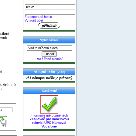
Heslo:
Zapomenuté heslo
Vytvořit účet
sílení
eval/
Vyhledávaní
Rozšířené hledání
ní
Nákupní košík [více]
Váš nákupní košík je prázdný.
o extrémně
s
Oznámení
Informujte mě o změnách
Zesilovač pro kabelovou
televizi UPC Karneval
Vodafone