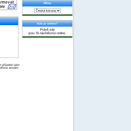
Měna
Kdo je online?
Právě zde
jsou 76 návštěvníci online.
ím případné námi
dřovat aktuální