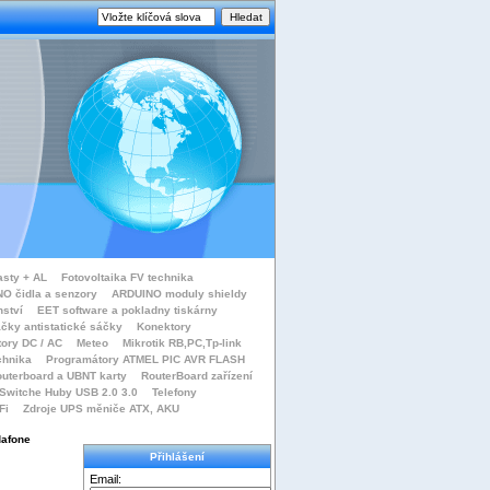
asty + AL
Fotovoltaika FV technika
O čidla a senzory
ARDUINO moduly shieldy
nství
EET software a pokladny tiskárny
čky antistatické sáčky
Konektory
tory DC / AC
Meteo
Mikrotik RB,PC,Tp-link
chnika
Programátory ATMEL PIC AVR FLASH
uterboard a UBNT karty
RouterBoard zařízení
Switche Huby USB 2.0 3.0
Telefony
Fi
Zdroje UPS měniče ATX, AKU
dafone
Přihlášení
Email: