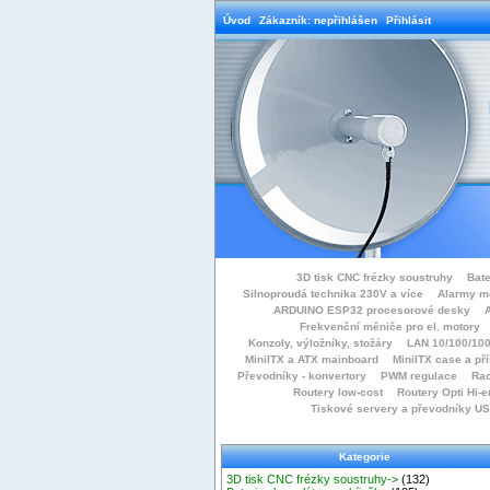
Úvod
Zákazník: nepřihlášen
Přihlásit
3D tisk CNC frézky soustruhy
Bate
Silnoproudá technika 230V a více
Alarmy m
ARDUINO ESP32 procesorové desky
Frekvenční měniče pro el. motory
Konzoly, výložníky, stožáry
LAN 10/100/100
MiniITX a ATX mainboard
MiniITX case a př
Převodníky - konvertory
PWM regulace
Rac
Routery low-cost
Routery Opti Hi-e
Tiskové servery a převodníky U
Kategorie
3D tisk CNC frézky soustruhy->
(132)