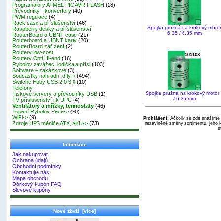
Programátory ATMEL PIC AVR FLASH
(28)
Převodníky - konvertory
(40)
PWM regulace
(4)
Rack case a příslušenství
(46)
Spojka pružná na krokový moto
Raspberry desky a příslušenství
6,35 / 6,35 mm
RouterBoard a UBNT case
(21)
Routerboard a UBNT karty
(20)
RouterBoard zařízení
(2)
Routery low-cost
Routery Opti Hi-end
(16)
Rybolov zavážecí lodička a přísl
(103)
Software + zakázkové
(3)
Součástky náhradní díly->
(494)
Switche Huby USB 2.0 3.0
(10)
Telefony
Spojka pružná na krokový motor 
Tiskové servery a převodníky USB
(1)
/ 6,35 mm
TV příslušenství i k UPC
(4)
Ventilátory a mřížky, termostaty
(46)
Topení Rybolov Pece->
(90)
WiFi->
(9)
Prohlášení:
Ačkoliv se zde snažíme p
Zdroje UPS měniče ATX, AKU->
(73)
nezaviněné změny sortimentu, jeho k
s
Informace
Jak nakupovat
Ochrana údajů
Obchodní podmínky
Kontaktujte nás!
Mapa obchodu
Dárkový kupón FAQ
Slevové kupóny
Nové zboží [více]