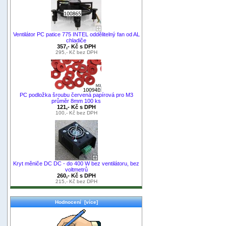
Ventilátor PC patice 775 INTEL oddělitelný fan od AL
chladiče
357,- Kč s DPH
295,- Kč bez DPH
PC podložka šroubu červená papírová pro M3
průměr 8mm 100 ks
121,- Kč s DPH
100,- Kč bez DPH
Kryt měniče DC DC - do 400 W bez ventilátoru, bez
voltmetrů
260,- Kč s DPH
215,- Kč bez DPH
Hodnocení [více]