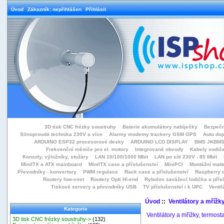
Úvod
Zákazník: nepřihlášen
Přihlásit
3D tisk CNC frézky soustruhy
Baterie akumulátory nabíječky
Bezpečn
Silnoproudá technika 230V a více
Alarmy modemy trackery GSM GPS
Auto do
ARDUINO ESP32 procesorové desky
ARDUINO LCD DISPLAY
BMS JKBMS
Frekvenční měniče pro el. motory
Integrované obvody
Kabely vodiče
Konzoly, výložníky, stožáry
LAN 10/100/1000 Mbit
LAN po síti 230V - 85 Mbit
MiniITX a ATX mainboard
MiniITX case a příslušenství
MiniPCI
Montážní mate
Převodníky - konvertory
PWM regulace
Rack case a příslušenství
Raspberry d
Routery low-cost
Routery Opti Hi-end
Rybolov zavážecí lodička a přísl
Tiskové servery a převodníky USB
TV příslušenství i k UPC
Ventil
Úvod
::
Ventilátory a mřížk
Kategorie
Ventilátory a mřížky, termost
3D tisk CNC frézky soustruhy->
(132)