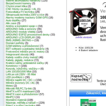
Baterie akumulátory nabíječky
(125)
Bezpečnostní kamery
(3)
Chytrá smart klika
(2)
CNC frézky na plasty + AL
(1)
Ve
Fotovoltaika FV technika
(29)
Silnoproudá technika 230V a více
(8)
16
Alarmy modemy trackery GSM GPS
(16)
Auto doplňky
(27)
140,
Alix case
(3)
Antény a kompletní spoje->
(34)
Vent
ARDUINO čidla a senzory
(46)
dvo
ARDUINO moduly shieldy
(114)
ARDUINO ESP32 procesorové desky
(33)
uch
zvětšit obrázek
ARDUINO LCD DISPLAY
(16)
Ilus
BMS JKBMS JIKONG->
(19)
Domácí potřeby
(5)
GSM telefony a příslušenství
(7)
Kód: 100134
EET software a pokladny tiskárny
(4)
4 Balení skladem
Frekvenční měniče pro el. motory
(3)
Integrované obvody
(40)
Kabely vodiče cívky metráž
(46)
Kabely, pigtaily, redukce
(72)
Krabice sáčky antistatické sáčky
(4)
Konektory->
(156)
Konzoly, výložníky, stožáry->
(6)
LAN 10/100/1000 Mbit
(10)
LAN po síti 230V - 85 Mbit
LED osvětlení->
(30)
Měniče napětí DC / DC->
(158)
Tento p
Měniče invertory DC / AC
(9)
Úter
Meteo
(2)
Mikrotik RB,PC,Tp-link
(3)
MiniITX a ATX mainboard
(10)
Zákaznící, kte
MiniITX case a příslušenství
(57)
MiniPCI
(11)
Montážní materiál
(108)
Nástroje, měřidla a nářadí->
(229)
Pájecí a svářecí technika
(68)