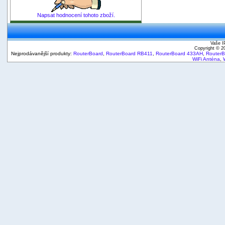
Napsat hodnocení tohoto zboží.
Vaše I
Copyright © 
Nejprodávanější produkty:
RouterBoard
,
RouterBoard RB411
,
RouterBoard 433AH
,
Router
WiFi Anténa
,