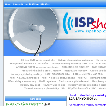
Úvod
Zákazník: nepřihlášen
Přihlásit
3D tisk CNC frézky soustruhy
Baterie akumulátory nabíječky
Bezpečn
Silnoproudá technika 230V a více
Alarmy modemy trackery GSM GPS
Auto do
ARDUINO ESP32 procesorové desky
ARDUINO LCD DISPLAY
BMS JKBMS
Frekvenční měniče pro el. motory
Integrované obvody
Kabely vodiče
Konzoly, výložníky, stožáry
LAN 10/100/1000 Mbit
LAN po síti 230V - 85 Mbit
MiniITX a ATX mainboard
MiniITX case a příslušenství
MiniPCI
Montážní mate
Převodníky - konvertory
PWM regulace
Rack case a příslušenství
Raspberry d
Routery low-cost
Routery Opti Hi-end
Rybolov zavážecí lodička a přísl
Tiskové servery a převodníky USB
TV příslušenství i k UPC
Ventil
Úvod
::
Ventilátory a mřížk
1,2A SANYO 3000 ot.
Kategorie
3D tisk CNC frézky soustruhy->
(132)
Ventilátory a mřížky, termost