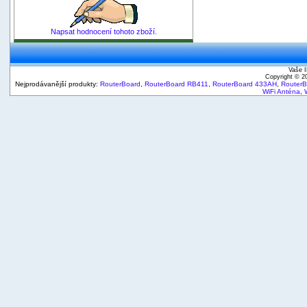
Napsat hodnocení tohoto zboží.
Vaše I
Copyright © 
Nejprodávanější produkty:
RouterBoard
,
RouterBoard RB411
,
RouterBoard 433AH
,
Router
WiFi Anténa
,