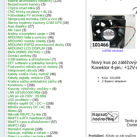
Baterie akumulátory nabíječky
(125)
Bezpečnostní kamery
(3)
Chytrá smart klika
(2)
CNC frézky na plasty + AL
(1)
Fotovoltaika FV technika
(29)
Silnoproudá technika 230V a více
(8)
Alarmy modemy trackery GSM GPS
(16)
Auto doplňky
(27)
Alix case
(3)
Antény a kompletní spoje->
(34)
ARDUINO čidla a senzory
(46)
ARDUINO moduly shieldy
(114)
ARDUINO ESP32 procesorové desky
(33)
ARDUINO LCD DISPLAY
(16)
zvětšit obrázek
BMS JKBMS JIKONG->
(19)
Domácí potřeby
(5)
GSM telefony a příslušenství
(7)
Nový kus po zátěžovýc
EET software a pokladny tiskárny
(4)
Konektor 4-pin.: +12V-
Frekvenční měniče pro el. motory
(3)
Integrované obvody
(40)
Kabely vodiče cívky metráž
(46)
Kabely, pigtaily, redukce
(72)
Kód: 101466
2 Balení skladem
Krabice sáčky antistatické sáčky
(4)
Konektory->
(156)
Konzoly, výložníky, stožáry->
(6)
LAN 10/100/1000 Mbit
(10)
LAN po síti 230V - 85 Mbit
LED osvětlení->
(30)
Měniče napětí DC / DC->
(158)
Měniče invertory DC / AC
(9)
Meteo
(2)
Mikrotik RB,PC,Tp-link
(3)
MiniITX a ATX mainboard
(10)
Tento p
MiniITX case a příslušenství
(57)
Čtvrte
MiniPCI
(11)
Montážní materiál
(108)
Nástroje, měřidla a nářadí->
(229)
Prohlášení:
Ačkoliv se zde snažíme p
Pájecí a svářecí technika
(68)