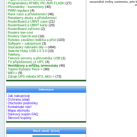
nezaviněné změny sortimentu, jeho k
Programátory ATMEL PIC AVR FLASH
(27)
s
Převodníky - konvertory
(40)
PWM regulace
(4)
Rack case a příslušenství
(46)
Raspberry desky a příslušenství
RouterBoard a UBNT case
(21)
Routerboard a UBNT karty
(20)
RouterBoard zařízení
(2)
Routery low-cost
Routery Opti Hi-end
(16)
Rybolov zavážecí lodička a přísl
(103)
Software + zakázkové
(3)
Součástky náhradní díly->
(494)
Switche Huby USB 2.0 3.0
(10)
Telefony
Tiskové servery a převodníky USB
(1)
TV příslušenství i k UPC
(4)
Ventilátory a mřížky, termostaty
(46)
Topení Rybolov Pece->
(90)
WiFi->
(9)
Zdroje UPS měniče ATX, AKU->
(73)
Informace
Jak nakupovat
Ochrana údajů
Obchodní podmínky
Kontaktujte nás!
Mapa obchodu
Dárkový kupón FAQ
Slevové kupóny
Nové zboží [více]