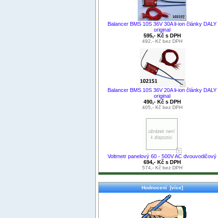
Balancer BMS 10S 36V 30A li-ion články DALY
original
595,- Kč s DPH
492,- Kč bez DPH
Balancer BMS 10S 36V 20A li-ion články DALY
original
490,- Kč s DPH
405,- Kč bez DPH
Voltmetr panelový 60 - 500V AC dvouvodičový
694,- Kč s DPH
574,- Kč bez DPH
Hodnocení [více]