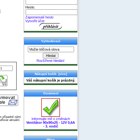
Heslo:
č
Zapomenuté heslo
Vytvořit účet
Vyhledávaní
Rozšířené hledání
Nákupní košík [více]
Váš nákupní košík je prázdný.
Oznámení
ím případné námi
Informujte mě o změnách
dřovat aktuální
Ventilátor 90x90x25 - 12V 0,6A
- 3. vodič
Měna