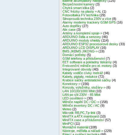
Baterie akumulátory nabíječky
(125)
Bezpečnostní kamery
(3)
Chytrá smart klika
(2)
CNC frézky na plasty + AL
(1)
Fotovoltaika FV technika
(29)
Silnoproudá technika 230V a více
(8)
Alarmy modemy trackery GSM GPS
(16)
Auto doplňky
(27)
Alix case
(3)
Antény a kompletní spoje->
(34)
ARDUINO čidla a senzory
(46)
ARDUINO moduly shieldy
(114)
ARDUINO ESP32 procesorové desky
(33)
ARDUINO LCD DISPLAY
(16)
BMS JKBMS JIKONG->
(19)
Domácí potřeby
(5)
GSM telefony a příslušenství
(7)
EET software a pokladny tiskárny
(4)
Frekvenční měniče pro el. motory
(3)
Integrované obvody
(40)
Kabely vodiče cívky metráž
(46)
Kabely, pigtaily, redukce
(72)
Krabice sáčky antistatické sáčky
(4)
Konektory->
(156)
Konzoly, výložníky, stožáry->
(6)
LAN 10/100/1000 Mbit
(10)
LAN po síti 230V - 85 Mbit
LED osvětlení->
(30)
Měniče napětí DC / DC->
(158)
Měniče invertory DC / AC
(9)
Meteo
(2)
Mikrotik RB,PC,Tp-link
(3)
MiniITX a ATX mainboard
(10)
MiniITX case a příslušenství
(57)
MiniPCI
(11)
Montážní materiál
(108)
Nástroje, měřidla a nářadí->
(229)
Pájecí a svářecí technika
(68)