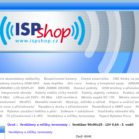
rie akumulátory nabíječky
Bezpečnostní kamery
Chytrá smart klika
CNC frézky na pl
odemy trackery GSM GPS
Auto doplňky
Alix case
Antény a kompletní spoje
ARDUIN
ARDUINO LCD DISPLAY
BMS JKBMS JIKONG
Domácí potřeby
GSM telefony a přísluše
Integrované obvody
Kabely vodiče cívky metráž
Kabely, pigtaily, redukce
Krabice sá
0 Mbit
LAN po síti 230V - 85 Mbit
LED osvětlení
Měniče napětí DC / DC
Měniče inver
íslušenství
MiniPCI
Montážní materiál
Nástroje, měřidla a nářadí
Pájecí a svářecí te
k case a příslušenství
Raspberry desky a příslušenství
RouterBoard a UBNT case
Ro
nd
Rybolov zavážecí lodička a přísl
Software + zakázkové
Součástky náhradní díly
SB
TV příslušenství i k UPC
Ventilátory a mřížky, termostaty
Topení Rybolov Pece
Wi
Úvod
::
Ventilátory a mřížky, termostaty
:: Ventilátor 90x90x25 - 12V 0,6A - 3. vodič
Ventilátory a mřížky, termostaty
Zboží 40/46