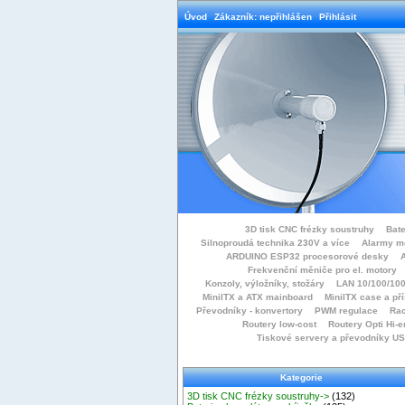
Úvod
Zákazník: nepřihlášen
Přihlásit
3D tisk CNC frézky soustruhy
Bate
Silnoproudá technika 230V a více
Alarmy m
ARDUINO ESP32 procesorové desky
Frekvenční měniče pro el. motory
Konzoly, výložníky, stožáry
LAN 10/100/100
MiniITX a ATX mainboard
MiniITX case a př
Převodníky - konvertory
PWM regulace
Rac
Routery low-cost
Routery Opti Hi-e
Tiskové servery a převodníky U
Kategorie
3D tisk CNC frézky soustruhy->
(132)