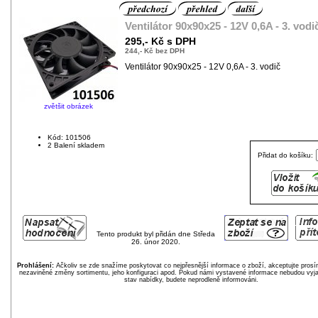
Ventilátor 90x90x25 - 12V 0,6A - 3. vodi
295,- Kč s DPH
244,- Kč bez DPH
Ventilátor 90x90x25 - 12V 0,6A - 3. vodič
zvětšit obrázek
Kód: 101506
2 Balení skladem
Přidat do košíku:
Tento produkt byl přidán dne Středa
26. únor 2020.
Prohlášení:
Ačkoliv se zde snažíme poskytovat co nejpřesnější informace o zboží, akceptujte pros
nezaviněné změny sortimentu, jeho konfiguraci apod. Pokud námi vystavené informace nebudou vyja
stav nabídky, budete neprodleně informováni.