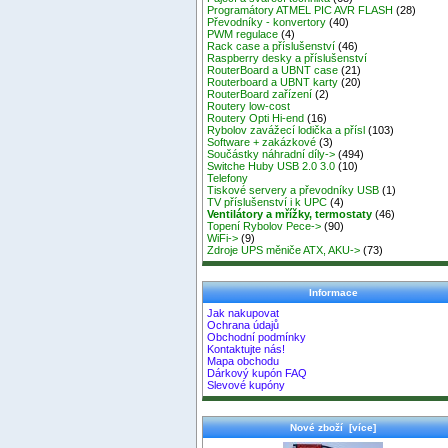
Programátory ATMEL PIC AVR FLASH
(28)
Převodníky - konvertory
(40)
PWM regulace
(4)
Rack case a příslušenství
(46)
Raspberry desky a příslušenství
RouterBoard a UBNT case
(21)
Routerboard a UBNT karty
(20)
RouterBoard zařízení
(2)
Routery low-cost
Routery Opti Hi-end
(16)
Rybolov zavážecí lodička a přísl
(103)
Software + zakázkové
(3)
Součástky náhradní díly->
(494)
Switche Huby USB 2.0 3.0
(10)
Telefony
Tiskové servery a převodníky USB
(1)
TV příslušenství i k UPC
(4)
Ventilátory a mřížky, termostaty
(46)
Topení Rybolov Pece->
(90)
WiFi->
(9)
Zdroje UPS měniče ATX, AKU->
(73)
Informace
Jak nakupovat
Ochrana údajů
Obchodní podmínky
Kontaktujte nás!
Mapa obchodu
Dárkový kupón FAQ
Slevové kupóny
Nové zboží [více]