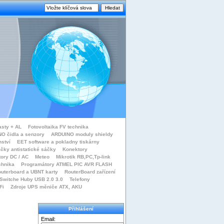
asty + AL
Fotovoltaika FV technika
O čidla a senzory
ARDUINO moduly shieldy
nství
EET software a pokladny tiskárny
čky antistatické sáčky
Konektory
tory DC / AC
Meteo
Mikrotik RB,PC,Tp-link
chnika
Programátory ATMEL PIC AVR FLASH
uterboard a UBNT karty
RouterBoard zařízení
Switche Huby USB 2.0 3.0
Telefony
Fi
Zdroje UPS měniče ATX, AKU
Přihlášení
Email: