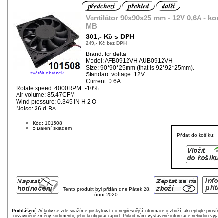
Ventilátor 90x90x25 mm - 12V 0,6A - ko
MB
301,- Kč s DPH
249,- Kč bez DPH
Brand: for delta
Model: AFB0912VH AUB0912VH
Size: 90*90*25mm (that is 92*92*25mm).
zvětšit obrázek
Standard voltage: 12V
Current: 0.6A
Rotate speed: 4000RPM+-10%
Air volume: 85.47CFM
Wind pressure: 0.345 IN H 2 O
Noise: 36 d-BA
Kód: 101508
5 Balení skladem
Přidat do košíku:
Tento produkt byl přidán dne Pátek 28.
únor 2020.
Prohlášení:
Ačkoliv se zde snažíme poskytovat co nejpřesnější informace o zboží, akceptujte pros
nezaviněné změny sortimentu, jeho konfiguraci apod. Pokud námi vystavené informace nebudou vyja