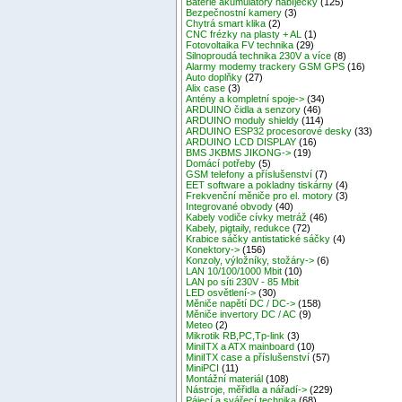
Baterie akumulátory nabíječky
(125)
Bezpečnostní kamery
(3)
Chytrá smart klika
(2)
CNC frézky na plasty + AL
(1)
Fotovoltaika FV technika
(29)
Silnoproudá technika 230V a více
(8)
Alarmy modemy trackery GSM GPS
(16)
Auto doplňky
(27)
Alix case
(3)
Antény a kompletní spoje->
(34)
ARDUINO čidla a senzory
(46)
ARDUINO moduly shieldy
(114)
ARDUINO ESP32 procesorové desky
(33)
ARDUINO LCD DISPLAY
(16)
BMS JKBMS JIKONG->
(19)
Domácí potřeby
(5)
GSM telefony a příslušenství
(7)
EET software a pokladny tiskárny
(4)
Frekvenční měniče pro el. motory
(3)
Integrované obvody
(40)
Kabely vodiče cívky metráž
(46)
Kabely, pigtaily, redukce
(72)
Krabice sáčky antistatické sáčky
(4)
Konektory->
(156)
Konzoly, výložníky, stožáry->
(6)
LAN 10/100/1000 Mbit
(10)
LAN po síti 230V - 85 Mbit
LED osvětlení->
(30)
Měniče napětí DC / DC->
(158)
Měniče invertory DC / AC
(9)
Meteo
(2)
Mikrotik RB,PC,Tp-link
(3)
MiniITX a ATX mainboard
(10)
MiniITX case a příslušenství
(57)
MiniPCI
(11)
Montážní materiál
(108)
Nástroje, měřidla a nářadí->
(229)
Pájecí a svářecí technika
(68)