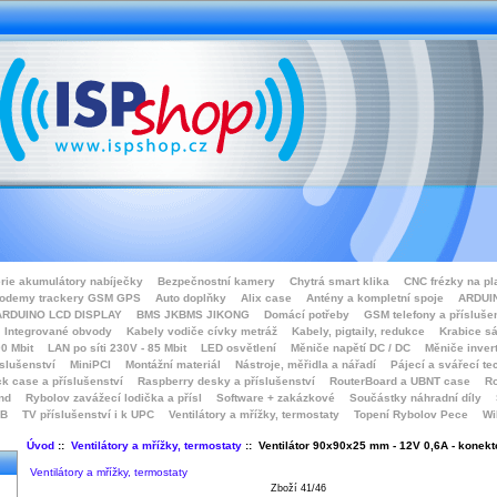
rie akumulátory nabíječky
Bezpečnostní kamery
Chytrá smart klika
CNC frézky na pl
odemy trackery GSM GPS
Auto doplňky
Alix case
Antény a kompletní spoje
ARDUIN
ARDUINO LCD DISPLAY
BMS JKBMS JIKONG
Domácí potřeby
GSM telefony a přísluše
Integrované obvody
Kabely vodiče cívky metráž
Kabely, pigtaily, redukce
Krabice sá
0 Mbit
LAN po síti 230V - 85 Mbit
LED osvětlení
Měniče napětí DC / DC
Měniče inver
íslušenství
MiniPCI
Montážní materiál
Nástroje, měřidla a nářadí
Pájecí a svářecí te
k case a příslušenství
Raspberry desky a příslušenství
RouterBoard a UBNT case
Ro
nd
Rybolov zavážecí lodička a přísl
Software + zakázkové
Součástky náhradní díly
SB
TV příslušenství i k UPC
Ventilátory a mřížky, termostaty
Topení Rybolov Pece
Wi
Úvod
::
Ventilátory a mřížky, termostaty
:: Ventilátor 90x90x25 mm - 12V 0,6A - konekt
Ventilátory a mřížky, termostaty
Zboží 41/46