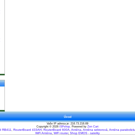
(
(
Úvod
Vaše IP adresa je: 216.73.216.69
Copyright © 2026
ISPshop
. Powered by
Zen Cart
d RB411
,
RouterBoard 433AH
,
RouterBoard 600A
,
Anténa
,
Anténa sektorová
,
Anténa parabolick
WiFi Anténa
,
WiFi router
,
Shop EMOS - satelity