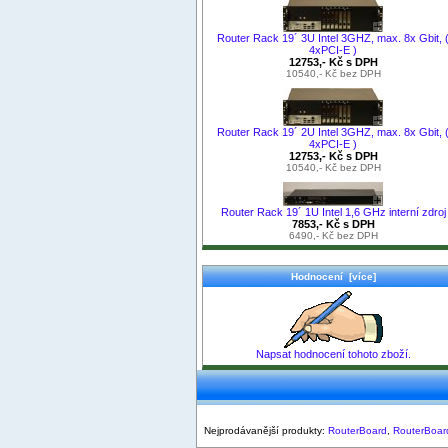
Router Rack 19´ 3U Intel 3GHZ, max. 8x Gbit, 
4xPCI-E )
12753,- Kč s DPH
10540,- Kč bez DPH
Router Rack 19´ 2U Intel 3GHZ, max. 8x Gbit, 
4xPCI-E )
12753,- Kč s DPH
10540,- Kč bez DPH
Router Rack 19´ 1U Intel 1,6 GHz interní zdroj
7853,- Kč s DPH
6490,- Kč bez DPH
Hodnocení [více]
Napsat hodnocení tohoto zboží.
Nejprodávanější produkty:
RouterBoard
,
RouterBoar