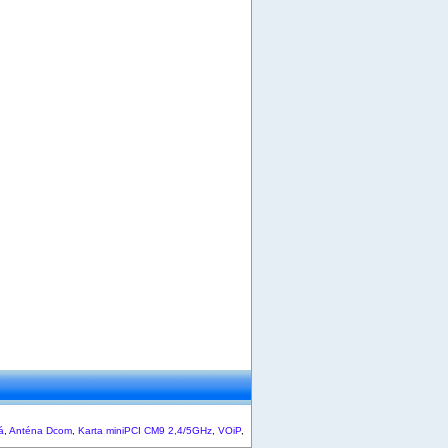
á
,
Anténa Dcom
,
Karta miniPCI CM9 2,4/5GHz
,
VOiP
,