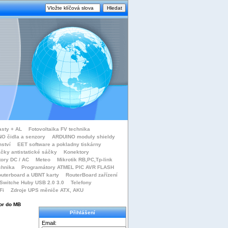
asty + AL
Fotovoltaika FV technika
O čidla a senzory
ARDUINO moduly shieldy
nství
EET software a pokladny tiskárny
čky antistatické sáčky
Konektory
tory DC / AC
Meteo
Mikrotik RB,PC,Tp-link
chnika
Programátory ATMEL PIC AVR FLASH
uterboard a UBNT karty
RouterBoard zařízení
Switche Huby USB 2.0 3.0
Telefony
Fi
Zdroje UPS měniče ATX, AKU
or do MB
Přihlášení
Email: