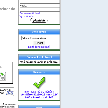
Heslo:
nektor do
Zapomenuté heslo
Vytvořit účet
Vyhledávaní
Rozšířené hledání
Nákupní košík [více]
Váš nákupní košík je prázdný.
Oznámení
Informujte mě o změnách
Ventilátor 90x90x25 mm - 12V
0,6A - konektor do MB
ím případné námi
dřovat aktuální
Měna