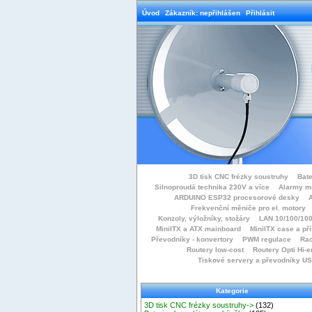
Úvod
Zákazník: nepřihlášen
Přihlásit
3D tisk CNC frézky soustruhy
Bate
Silnoproudá technika 230V a více
Alarmy m
ARDUINO ESP32 procesorové desky
Frekvenční měniče pro el. motory
Konzoly, výložníky, stožáry
LAN 10/100/100
MiniITX a ATX mainboard
MiniITX case a př
Převodníky - konvertory
PWM regulace
Rac
Routery low-cost
Routery Opti Hi-e
Tiskové servery a převodníky U
Kategorie
3D tisk CNC frézky soustruhy->
(132)