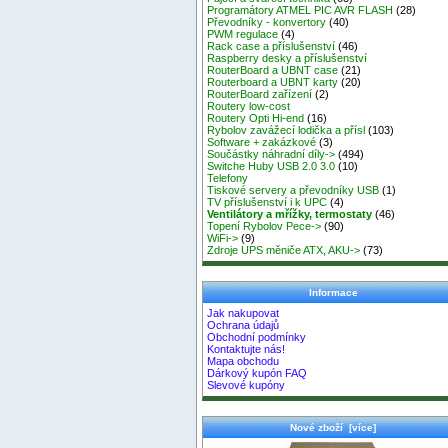
Programátory ATMEL PIC AVR FLASH
(28)
Převodníky - konvertory
(40)
PWM regulace
(4)
Rack case a příslušenství
(46)
Raspberry desky a příslušenství
RouterBoard a UBNT case
(21)
Routerboard a UBNT karty
(20)
RouterBoard zařízení
(2)
Routery low-cost
Routery Opti Hi-end
(16)
Rybolov zavážecí lodička a přísl
(103)
Software + zakázkové
(3)
Součástky náhradní díly->
(494)
Switche Huby USB 2.0 3.0
(10)
Telefony
Tiskové servery a převodníky USB
(1)
TV příslušenství i k UPC
(4)
Ventilátory a mřížky, termostaty
(46)
Topení Rybolov Pece->
(90)
WiFi->
(9)
Zdroje UPS měniče ATX, AKU->
(73)
Informace
Jak nakupovat
Ochrana údajů
Obchodní podmínky
Kontaktujte nás!
Mapa obchodu
Dárkový kupón FAQ
Slevové kupóny
Nové zboží [více]