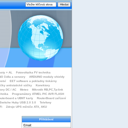
asty + AL
Fotovoltaika FV technika
O čidla a senzory
ARDUINO moduly shieldy
nství
EET software a pokladny tiskárny
čky antistatické sáčky
Konektory
tory DC / AC
Meteo
Mikrotik RB,PC,Tp-link
chnika
Programátory ATMEL PIC AVR FLASH
uterboard a UBNT karty
RouterBoard zařízení
Switche Huby USB 2.0 3.0
Telefony
Fi
Zdroje UPS měniče ATX, AKU
Přihlášení
Email: