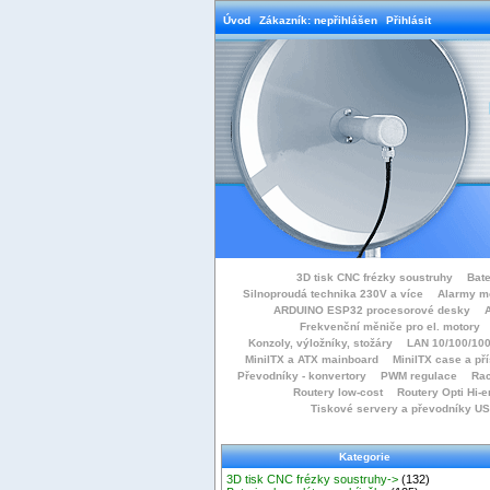
Úvod
Zákazník: nepřihlášen
Přihlásit
3D tisk CNC frézky soustruhy
Bate
Silnoproudá technika 230V a více
Alarmy m
ARDUINO ESP32 procesorové desky
Frekvenční měniče pro el. motory
Konzoly, výložníky, stožáry
LAN 10/100/100
MiniITX a ATX mainboard
MiniITX case a př
Převodníky - konvertory
PWM regulace
Rac
Routery low-cost
Routery Opti Hi-e
Tiskové servery a převodníky U
Kategorie
3D tisk CNC frézky soustruhy->
(132)