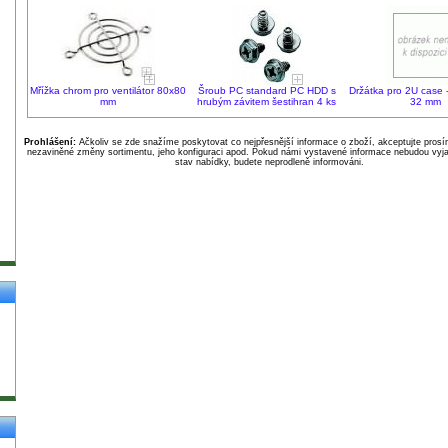
Mřížka chrom pro ventilátor 80x80
Šroub PC standard PC HDD s
Držátka pro 2U case -
mm
hrubým závitem šestihran 4 ks
32 mm
Prohlášení:
Ačkoliv se zde snažíme poskytovat co nejpřesnější informace o zboží, akceptujte pros
nezaviněné změny sortimentu, jeho konfiguraci apod. Pokud námi vystavené informace nebudou vyja
stav nabídky, budete neprodleně informováni.