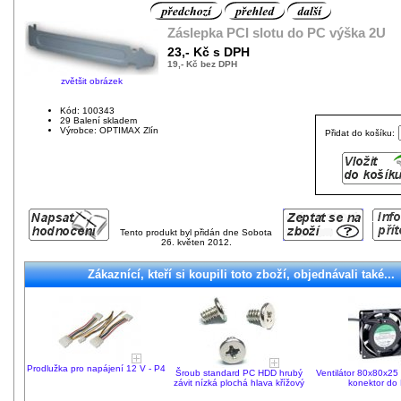
Záslepka PCI slotu do PC výška 2U
23,- Kč s DPH
19,- Kč bez DPH
zvětšit obrázek
Kód: 100343
29 Balení skladem
Výrobce: OPTIMAX Zlín
Přidat do košíku:
Tento produkt byl přidán dne Sobota
26. květen 2012.
Zákaznící, kteří si koupili toto zboží, objednávali také...
Prodlužka pro napájení 12 V - P4
Šroub standard PC HDD hrubý
Ventilátor 80x80x25
závit nízká plochá hlava křížový
konektor do