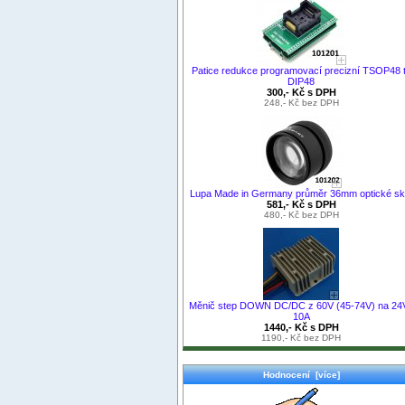
Patice redukce programovací precizní TSOP48 
DIP48
300,- Kč s DPH
248,- Kč bez DPH
Lupa Made in Germany průměr 36mm optické sk
581,- Kč s DPH
480,- Kč bez DPH
Měnič step DOWN DC/DC z 60V (45-74V) na 24V
10A
1440,- Kč s DPH
1190,- Kč bez DPH
Hodnocení [více]