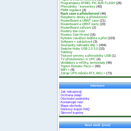
Programátory ATMEL PIC AVR FLASH
(28)
Převodníky - konvertory
(40)
PWM regulace
(4)
Rack case a příslušenství
(46)
Raspberry desky a příslušenství
RouterBoard a UBNT case
(21)
Routerboard a UBNT karty
(20)
RouterBoard zařízení
(2)
Routery low-cost
Routery Opti Hi-end
(16)
Rybolov zavážecí lodička a přísl
(103)
Software + zakázkové
(3)
Součástky náhradní díly->
(494)
Switche Huby USB 2.0 3.0
(10)
Telefony
Tiskové servery a převodníky USB
(1)
TV příslušenství i k UPC
(4)
Ventilátory a mřížky, termostaty
(46)
Topení Rybolov Pece->
(90)
WiFi->
(9)
Zdroje UPS měniče ATX, AKU->
(73)
Informace
Jak nakupovat
Ochrana údajů
Obchodní podmínky
Kontaktujte nás!
Mapa obchodu
Dárkový kupón FAQ
Slevové kupóny
Nové zboží [více]