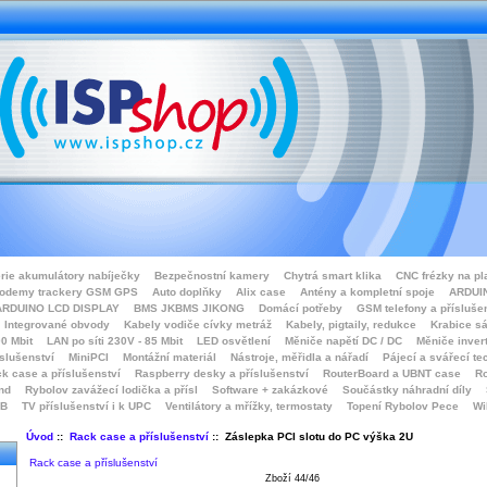
rie akumulátory nabíječky
Bezpečnostní kamery
Chytrá smart klika
CNC frézky na pl
odemy trackery GSM GPS
Auto doplňky
Alix case
Antény a kompletní spoje
ARDUIN
ARDUINO LCD DISPLAY
BMS JKBMS JIKONG
Domácí potřeby
GSM telefony a přísluše
Integrované obvody
Kabely vodiče cívky metráž
Kabely, pigtaily, redukce
Krabice sá
0 Mbit
LAN po síti 230V - 85 Mbit
LED osvětlení
Měniče napětí DC / DC
Měniče inver
íslušenství
MiniPCI
Montážní materiál
Nástroje, měřidla a nářadí
Pájecí a svářecí te
k case a příslušenství
Raspberry desky a příslušenství
RouterBoard a UBNT case
Ro
nd
Rybolov zavážecí lodička a přísl
Software + zakázkové
Součástky náhradní díly
SB
TV příslušenství i k UPC
Ventilátory a mřížky, termostaty
Topení Rybolov Pece
Wi
Úvod
::
Rack case a příslušenství
:: Záslepka PCI slotu do PC výška 2U
Rack case a příslušenství
Zboží 44/46