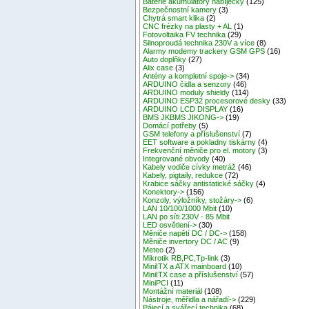
Baterie akumulátory nabíječky
(125)
Bezpečnostní kamery
(3)
Chytrá smart klika
(2)
CNC frézky na plasty + AL
(1)
Fotovoltaika FV technika
(29)
Silnoproudá technika 230V a více
(8)
Alarmy modemy trackery GSM GPS
(16)
Auto doplňky
(27)
Alix case
(3)
Antény a kompletní spoje->
(34)
ARDUINO čidla a senzory
(46)
ARDUINO moduly shieldy
(114)
ARDUINO ESP32 procesorové desky
(33)
ARDUINO LCD DISPLAY
(16)
BMS JKBMS JIKONG->
(19)
Domácí potřeby
(5)
GSM telefony a příslušenství
(7)
EET software a pokladny tiskárny
(4)
Frekvenční měniče pro el. motory
(3)
Integrované obvody
(40)
Kabely vodiče cívky metráž
(46)
Kabely, pigtaily, redukce
(72)
Krabice sáčky antistatické sáčky
(4)
Konektory->
(156)
Konzoly, výložníky, stožáry->
(6)
LAN 10/100/1000 Mbit
(10)
LAN po síti 230V - 85 Mbit
LED osvětlení->
(30)
Měniče napětí DC / DC->
(158)
Měniče invertory DC / AC
(9)
Meteo
(2)
Mikrotik RB,PC,Tp-link
(3)
MiniITX a ATX mainboard
(10)
MiniITX case a příslušenství
(57)
MiniPCI
(11)
Montážní materiál
(108)
Nástroje, měřidla a nářadí->
(229)
Pájecí a svářecí technika
(68)