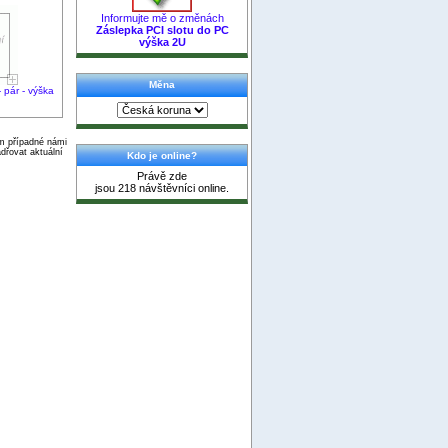
Informujte mě o změnách
Záslepka PCI slotu do PC
výška 2U
Měna
 pár - výška
ím případné námi
dřovat aktuální
Kdo je online?
Právě zde
jsou 218 návštěvníci online.