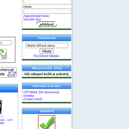
Heslo:
Zapomenuté heslo
Vytvořit účet
Vyhledávaní
Rozšířené hledání
Nákupní košík [více]
Váš nákupní košík je prázdný.
Informace o výrobci
OPTIMAX Zlín domovská
stránka
Ostatní zboží
Oznámení
 mm - 12V -
 MB