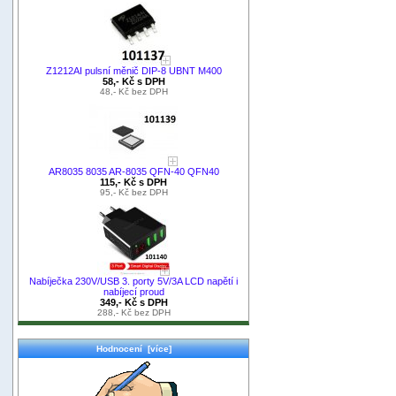
Z1212AI pulsní měnič DIP-8 UBNT M400
58,- Kč s DPH
48,- Kč bez DPH
AR8035 8035 AR-8035 QFN-40 QFN40
115,- Kč s DPH
95,- Kč bez DPH
Nabíječka 230V/USB 3. porty 5V/3A LCD napětí i
nabíjecí proud
349,- Kč s DPH
288,- Kč bez DPH
Hodnocení [více]