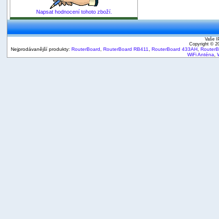
Napsat hodnocení tohoto zboží.
Vaše I
Copyright © 
Nejprodávanější produkty:
RouterBoard
,
RouterBoard RB411
,
RouterBoard 433AH
,
Router
WiFi Anténa
,