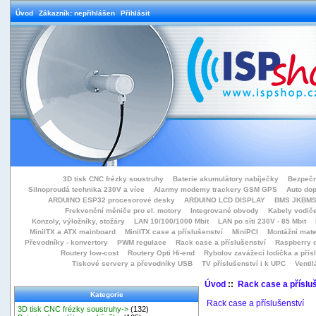
Úvod
Zákazník: nepřihlášen
Přihlásit
3D tisk CNC frézky soustruhy
Baterie akumulátory nabíječky
Bezpečn
Silnoproudá technika 230V a více
Alarmy modemy trackery GSM GPS
Auto do
ARDUINO ESP32 procesorové desky
ARDUINO LCD DISPLAY
BMS JKBMS
Frekvenční měniče pro el. motory
Integrované obvody
Kabely vodiče
Konzoly, výložníky, stožáry
LAN 10/100/1000 Mbit
LAN po síti 230V - 85 Mbit
MiniITX a ATX mainboard
MiniITX case a příslušenství
MiniPCI
Montážní mate
Převodníky - konvertory
PWM regulace
Rack case a příslušenství
Raspberry d
Routery low-cost
Routery Opti Hi-end
Rybolov zavážecí lodička a přísl
Tiskové servery a převodníky USB
TV příslušenství i k UPC
Ventil
Úvod
::
Rack case a příslu
Kategorie
Rack case a příslušenství
3D tisk CNC frézky soustruhy->
(132)