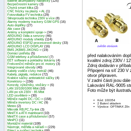
Baterie akumulátory nabíječky
(125)
Bezpečnostní kamery
(3)
Chytrá smart klika
(2)
CNC frézky na plasty + AL
(1)
Fotovoltaika FV technika
(29)
Silnoproudá technika 230V a více
(8)
Alarmy modemy trackery GSM GPS
(16)
Auto doplňky
(27)
Alix case
(3)
Antény a kompletní spoje->
(34)
ARDUINO čidla a senzory
(46)
ARDUINO moduly shieldy
(114)
ARDUINO ESP32 procesorové desky
(33)
zvětšit obrázek
ARDUINO LCD DISPLAY
(16)
BMS JKBMS JIKONG->
(19)
Domácí potřeby
(5)
před nalakováním dopln
GSM telefony a příslušenství
(7)
kvalitní zdroj 230V / 12
EET software a pokladny tiskárny
(4)
Frekvenční měniče pro el. motory
(3)
Zdroj dodáván v příbal
Integrované obvody
(40)
Připojení na síť 230 V
Kabely vodiče cívky metráž
(46)
Kabely, pigtaily, redukce
(72)
otvor připraven.
Krabice sáčky antistatické sáčky
(4)
V zadní části jsou dál
Konektory->
(156)
Lakování RAL-9005 str
Konzoly, výložníky, stožáry->
(6)
LAN 10/100/1000 Mbit
(10)
Foto může být ilustrati
LAN po síti 230V - 85 Mbit
LED osvětlení->
(30)
Měniče napětí DC / DC->
(158)
Kód: 100354
Měniče invertory DC / AC
(9)
2 Balení skladem
Meteo
(2)
Výrobce: OPTIMAX Zlín
Mikrotik RB,PC,Tp-link
(3)
MiniITX a ATX mainboard
(10)
MiniITX case a příslušenství
(57)
MiniPCI
(11)
Montážní materiál
(108)
Nástroje, měřidla a nářadí->
(229)
Pájecí a svářecí technika
(68)