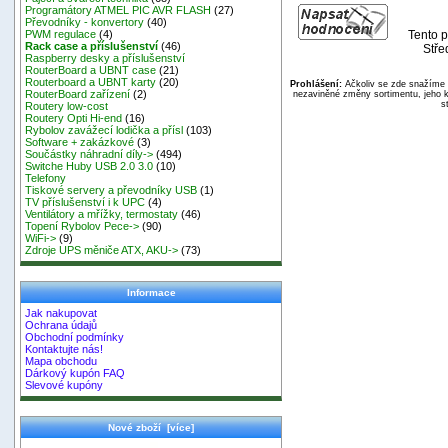
Programátory ATMEL PIC AVR FLASH
(27)
Převodníky - konvertory
(40)
Tento p
PWM regulace
(4)
Rack case a příslušenství
(46)
Stře
Raspberry desky a příslušenství
RouterBoard a UBNT case
(21)
Routerboard a UBNT karty
(20)
Prohlášení:
Ačkoliv se zde snažíme p
RouterBoard zařízení
(2)
nezaviněné změny sortimentu, jeho k
s
Routery low-cost
Routery Opti Hi-end
(16)
Rybolov zavážecí lodička a přísl
(103)
Software + zakázkové
(3)
Součástky náhradní díly->
(494)
Switche Huby USB 2.0 3.0
(10)
Telefony
Tiskové servery a převodníky USB
(1)
TV příslušenství i k UPC
(4)
Ventilátory a mřížky, termostaty
(46)
Topení Rybolov Pece->
(90)
WiFi->
(9)
Zdroje UPS měniče ATX, AKU->
(73)
Informace
Jak nakupovat
Ochrana údajů
Obchodní podmínky
Kontaktujte nás!
Mapa obchodu
Dárkový kupón FAQ
Slevové kupóny
Nové zboží [více]