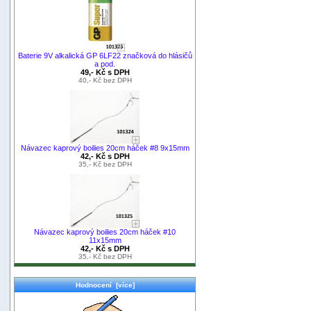
Baterie 9V alkalická GP 6LF22 značková do hlásičů
a pod.
49,- Kč s DPH
40,- Kč bez DPH
Návazec kaprový boilies 20cm háček #8 9x15mm
42,- Kč s DPH
35,- Kč bez DPH
Návazec kaprový boilies 20cm háček #10
11x15mm
42,- Kč s DPH
35,- Kč bez DPH
Hodnocení [více]