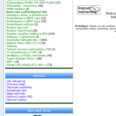
Programátory ATMEL PIC AVR FLASH
(27)
Převodníky - konvertory
(40)
PWM regulace
(4)
Rack case a příslušenství
(46)
Tento p
Raspberry desky a příslušenství
Sob
RouterBoard a UBNT case
(21)
Routerboard a UBNT karty
(20)
RouterBoard zařízení
(2)
Prohlášení:
Ačkoliv se zde snažíme p
Routery low-cost
nezaviněné změny sortimentu, jeho k
Routery Opti Hi-end
(16)
s
Rybolov zavážecí lodička a přísl
(103)
Software + zakázkové
(3)
Součástky náhradní díly->
(494)
Switche Huby USB 2.0 3.0
(10)
Telefony
Tiskové servery a převodníky USB
(1)
TV příslušenství i k UPC
(4)
Ventilátory a mřížky, termostaty
(46)
Topení Rybolov Pece->
(90)
WiFi->
(9)
Zdroje UPS měniče ATX, AKU->
(73)
Informace
Jak nakupovat
Ochrana údajů
Obchodní podmínky
Kontaktujte nás!
Mapa obchodu
Dárkový kupón FAQ
Slevové kupóny
Nové zboží [více]