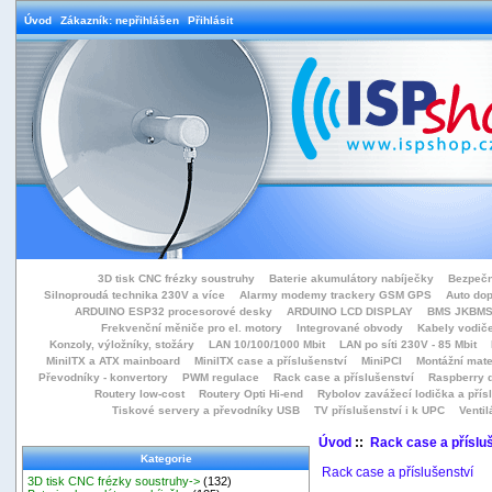
Úvod
Zákazník: nepřihlášen
Přihlásit
3D tisk CNC frézky soustruhy
Baterie akumulátory nabíječky
Bezpečn
Silnoproudá technika 230V a více
Alarmy modemy trackery GSM GPS
Auto do
ARDUINO ESP32 procesorové desky
ARDUINO LCD DISPLAY
BMS JKBMS
Frekvenční měniče pro el. motory
Integrované obvody
Kabely vodiče
Konzoly, výložníky, stožáry
LAN 10/100/1000 Mbit
LAN po síti 230V - 85 Mbit
MiniITX a ATX mainboard
MiniITX case a příslušenství
MiniPCI
Montážní mate
Převodníky - konvertory
PWM regulace
Rack case a příslušenství
Raspberry d
Routery low-cost
Routery Opti Hi-end
Rybolov zavážecí lodička a přísl
Tiskové servery a převodníky USB
TV příslušenství i k UPC
Ventil
Úvod
::
Rack case a příslu
Kategorie
Rack case a příslušenství
3D tisk CNC frézky soustruhy->
(132)