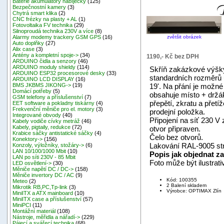
Baterie akumulátory nabíječky
(125)
Bezpečnostní kamery
(3)
Chytrá smart klika
(2)
CNC frézky na plasty + AL
(1)
Fotovoltaika FV technika
(29)
Silnoproudá technika 230V a více
(8)
zvětšit obrázek
Alarmy modemy trackery GSM GPS
(16)
Auto doplňky
(27)
Alix case
(3)
Antény a kompletní spoje->
(34)
1190,- Kč bez DPH
ARDUINO čidla a senzory
(46)
ARDUINO moduly shieldy
(114)
Skříň zakázkové výšk
ARDUINO ESP32 procesorové desky
(33)
standardních rozměrů 
ARDUINO LCD DISPLAY
(16)
19'. Na přání je možné 
BMS JKBMS JIKONG->
(19)
Domácí potřeby
(5)
obsahuje místo + držák 
GSM telefony a příslušenství
(7)
přepětí, zkratu a přetí
EET software a pokladny tiskárny
(4)
Frekvenční měniče pro el. motory
(3)
prodejní položka.
Integrované obvody
(40)
Připojení na síť 230 V
Kabely vodiče cívky metráž
(46)
Kabely, pigtaily, redukce
(72)
otvor připraven.
Krabice sáčky antistatické sáčky
(4)
Čelo bez otvorů.
Konektory->
(156)
Lakování RAL-9005 str
Konzoly, výložníky, stožáry->
(6)
LAN 10/100/1000 Mbit
(10)
Popis jak objednat z
LAN po síti 230V - 85 Mbit
Foto může být ilustrati
LED osvětlení->
(30)
Měniče napětí DC / DC->
(158)
Měniče invertory DC / AC
(9)
Kód: 100355
Meteo
(2)
2 Balení skladem
Mikrotik RB,PC,Tp-link
(3)
Výrobce: OPTIMAX Zlín
MiniITX a ATX mainboard
(10)
MiniITX case a příslušenství
(57)
MiniPCI
(11)
Montážní materiál
(108)
Nástroje, měřidla a nářadí->
(229)
Pájecí a svářecí technika
(68)