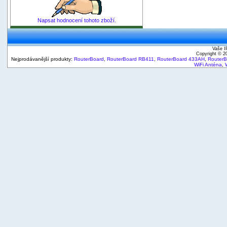
Napsat hodnocení tohoto zboží.
Vaše I
Copyright © 
Nejprodávanější produkty:
RouterBoard
,
RouterBoard RB411
,
RouterBoard 433AH
,
Router
WiFi Anténa
,