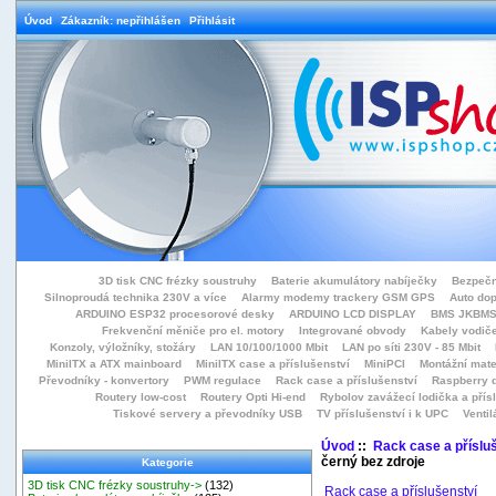
Úvod
Zákazník: nepřihlášen
Přihlásit
3D tisk CNC frézky soustruhy
Baterie akumulátory nabíječky
Bezpečn
Silnoproudá technika 230V a více
Alarmy modemy trackery GSM GPS
Auto do
ARDUINO ESP32 procesorové desky
ARDUINO LCD DISPLAY
BMS JKBMS
Frekvenční měniče pro el. motory
Integrované obvody
Kabely vodiče
Konzoly, výložníky, stožáry
LAN 10/100/1000 Mbit
LAN po síti 230V - 85 Mbit
MiniITX a ATX mainboard
MiniITX case a příslušenství
MiniPCI
Montážní mate
Převodníky - konvertory
PWM regulace
Rack case a příslušenství
Raspberry d
Routery low-cost
Routery Opti Hi-end
Rybolov zavážecí lodička a přísl
Tiskové servery a převodníky USB
TV příslušenství i k UPC
Ventil
Úvod
::
Rack case a příslu
černý bez zdroje
Kategorie
3D tisk CNC frézky soustruhy->
(132)
Rack case a příslušenství