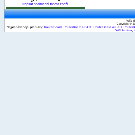
Napsat hodnocení tohoto zboží.
Vaše I
Copyright © 
Nejprodávanější produkty:
RouterBoard
,
RouterBoard RB411
,
RouterBoard 433AH
,
Router
WiFi Anténa
,