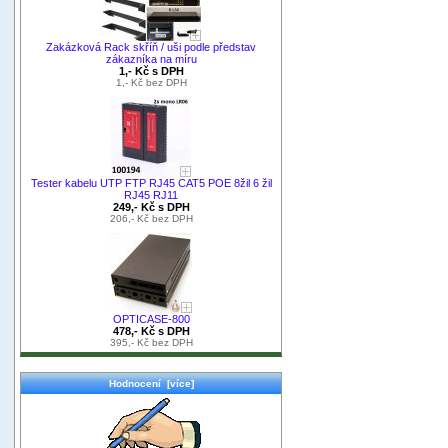
Zakázková Rack skříň / uši podle představ
zákazníka na míru
1,- Kč s DPH
1,- Kč bez DPH
Tester kabelu UTP FTP RJ45 CAT5 POE 8žil 6 žil
RJ45 RJ11
249,- Kč s DPH
206,- Kč bez DPH
OPTICASE-800
478,- Kč s DPH
395,- Kč bez DPH
Hodnocení [více]