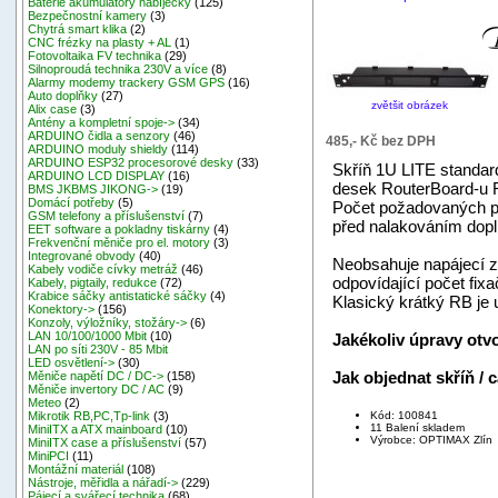
Baterie akumulátory nabíječky
(125)
Bezpečnostní kamery
(3)
Chytrá smart klika
(2)
CNC frézky na plasty + AL
(1)
Fotovoltaika FV technika
(29)
Silnoproudá technika 230V a více
(8)
Alarmy modemy trackery GSM GPS
(16)
Auto doplňky
(27)
zvětšit obrázek
Alix case
(3)
Antény a kompletní spoje->
(34)
ARDUINO čidla a senzory
(46)
485,- Kč bez DPH
ARDUINO moduly shieldy
(114)
ARDUINO ESP32 procesorové desky
(33)
Skříň 1U LITE standar
ARDUINO LCD DISPLAY
(16)
desek RouterBoard-u R
BMS JKBMS JIKONG->
(19)
Domácí potřeby
(5)
Počet požadovaných p
GSM telefony a příslušenství
(7)
před nalakováním doplni
EET software a pokladny tiskárny
(4)
Frekvenční měniče pro el. motory
(3)
Integrované obvody
(40)
Neobsahuje napájecí zd
Kabely vodiče cívky metráž
(46)
odpovídající počet fix
Kabely, pigtaily, redukce
(72)
Krabice sáčky antistatické sáčky
(4)
Klasický krátký RB je 
Konektory->
(156)
Konzoly, výložníky, stožáry->
(6)
LAN 10/100/1000 Mbit
(10)
Jakékoliv úpravy otv
LAN po síti 230V - 85 Mbit
LED osvětlení->
(30)
Jak objednat skříň /
Měniče napětí DC / DC->
(158)
Měniče invertory DC / AC
(9)
Meteo
(2)
Kód: 100841
Mikrotik RB,PC,Tp-link
(3)
11 Balení skladem
MiniITX a ATX mainboard
(10)
Výrobce: OPTIMAX Zlín
MiniITX case a příslušenství
(57)
MiniPCI
(11)
Montážní materiál
(108)
Nástroje, měřidla a nářadí->
(229)
Pájecí a svářecí technika
(68)