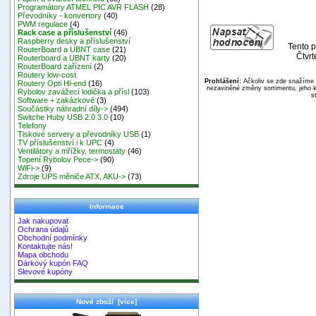
Programátory ATMEL PIC AVR FLASH
(28)
Převodníky - konvertory
(40)
PWM regulace
(4)
Rack case a příslušenství
(46)
Raspberry desky a příslušenství
Tento p
RouterBoard a UBNT case
(21)
Čtvr
Routerboard a UBNT karty
(20)
RouterBoard zařízení
(2)
Routery low-cost
Prohlášení:
Ačkoliv se zde snažíme p
Routery Opti Hi-end
(16)
nezaviněné změny sortimentu, jeho k
Rybolov zavážecí lodička a přísl
(103)
s
Software + zakázkové
(3)
Součástky náhradní díly->
(494)
Switche Huby USB 2.0 3.0
(10)
Telefony
Tiskové servery a převodníky USB
(1)
TV příslušenství i k UPC
(4)
Ventilátory a mřížky, termostaty
(46)
Topení Rybolov Pece->
(90)
WiFi->
(9)
Zdroje UPS měniče ATX, AKU->
(73)
Informace
Jak nakupovat
Ochrana údajů
Obchodní podmínky
Kontaktujte nás!
Mapa obchodu
Dárkový kupón FAQ
Slevové kupóny
Nové zboží [více]