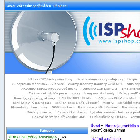
Úvod
Zákazník: nepřihlášen
Přihlásit
3D tisk CNC frézky soustruhy
Baterie akumulátory nabíječky
Bezpečn
Silnoproudá technika 230V a více
Alarmy modemy trackery GSM GPS
Auto do
ARDUINO ESP32 procesorové desky
ARDUINO LCD DISPLAY
BMS JKBMS
Frekvenční měniče pro el. motory
Integrované obvody
Kabely vodiče
Konzoly, výložníky, stožáry
LAN 10/100/1000 Mbit
LAN po síti 230V - 85 Mbit
MiniITX a ATX mainboard
MiniITX case a příslušenství
MiniPCI
Montážní mate
Převodníky - konvertory
PWM regulace
Rack case a příslušenství
Raspberry d
Routery low-cost
Routery Opti Hi-end
Rybolov zavážecí lodička a přísl
Tiskové servery a převodníky USB
TV příslušenství i k UPC
Ventil
Úvod
::
Nástroje, měřidla a
plochý délka 37mm
Kategorie
3D tisk CNC frézky soustruhy->
(132)
Nářadí a nástroje