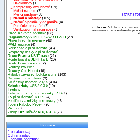
|_ Dalekohledy
(1)
|_ Kompresory vzduchové
(19)
|_ Měřící nástroje
(7)
|_ Měřící přístroje
(80)
START STOP 
|_ Nářadí a nástroje
(105)
|_ Nářadí a pomůcky do garáže
(9)
|_ Pomůcky pro vrtání
(6)
Prohlášení:
Ačkoliv se zde snažíme p
|_ Vertikutátor náhradní nože
(1)
nezaviněné změny sortimentu, jeho k
Pájecí a svářecí technika
(68)
s
Programátory ATMEL PIC AVR FLASH
(27)
Převodníky - konvertory
(40)
PWM regulace
(4)
Rack case a příslušenství
(46)
Raspberry desky a příslušenství
RouterBoard a UBNT case
(21)
Routerboard a UBNT karty
(20)
RouterBoard zařízení
(2)
Routery low-cost
Routery Opti Hi-end
(16)
Rybolov zavážecí lodička a přísl
(103)
Software + zakázkové
(3)
Součástky náhradní díly->
(494)
Switche Huby USB 2.0 3.0
(10)
Telefony
Tiskové servery a převodníky USB
(1)
TV příslušenství i k UPC
(4)
Ventilátory a mřížky, termostaty
(46)
Topení Rybolov Pece->
(90)
WiFi->
(9)
Zdroje UPS měniče ATX, AKU->
(73)
Informace
Jak nakupovat
Ochrana údajů
Obchodní podmínky