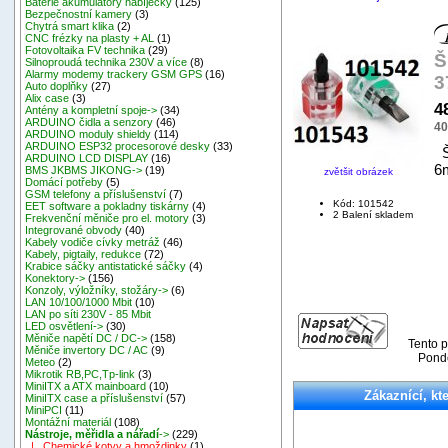
Baterie akumulátory nabíječky
(125)
Bezpečnostní kamery
(3)
Chytrá smart klika
(2)
CNC frézky na plasty + AL
(1)
Fotovoltaika FV technika
(29)
Š
Silnoproudá technika 230V a více
(8)
Alarmy modemy trackery GSM GPS
(16)
3
Auto doplňky
(27)
Alix case
(3)
4
Antény a kompletní spoje->
(34)
ARDUINO čidla a senzory
(46)
40
ARDUINO moduly shieldy
(114)
ARDUINO ESP32 procesorové desky
(33)
Š
ARDUINO LCD DISPLAY
(16)
6
BMS JKBMS JIKONG->
(19)
zvětšit obrázek
Domácí potřeby
(5)
GSM telefony a příslušenství
(7)
Kód: 101542
EET software a pokladny tiskárny
(4)
2 Balení skladem
Frekvenční měniče pro el. motory
(3)
Integrované obvody
(40)
Kabely vodiče cívky metráž
(46)
Kabely, pigtaily, redukce
(72)
Krabice sáčky antistatické sáčky
(4)
Konektory->
(156)
Konzoly, výložníky, stožáry->
(6)
LAN 10/100/1000 Mbit
(10)
LAN po síti 230V - 85 Mbit
LED osvětlení->
(30)
Měniče napětí DC / DC->
(158)
Tento p
Měniče invertory DC / AC
(9)
Pondě
Meteo
(2)
Mikrotik RB,PC,Tp-link
(3)
MiniITX a ATX mainboard
(10)
Zákaznící, kte
MiniITX case a příslušenství
(57)
MiniPCI
(11)
Montážní materiál
(108)
Nástroje, měřidla a nářadí
->
(229)
|_ Chemické kotvy a hmoždinky
(1)