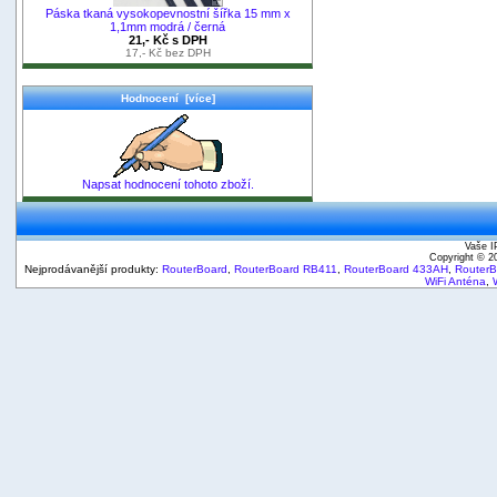
Páska tkaná vysokopevnostní šířka 15 mm x
1,1mm modrá / černá
21,- Kč s DPH
17,- Kč bez DPH
Hodnocení [více]
Napsat hodnocení tohoto zboží.
Vaše I
Copyright © 
Nejprodávanější produkty:
RouterBoard
,
RouterBoard RB411
,
RouterBoard 433AH
,
Router
WiFi Anténa
,