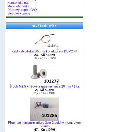
Kontaktujte nás!
Mapa obchodu
Dárkový kupón FAQ
Slevové kupóny
Nové zboží [více]
Kablík dvojlinka 30cm s konektorem DUPONT
23,- Kč s DPH
19,- Kč bez DPH
Šroub M2,5 křížový zápustná hlava 20 mm / 1 ks
2,- Kč s DPH
2,- Kč bez DPH
Přepínač miniaturni micro 3pin 2 polohy mont. otvor
5,2mm
47,- Kč s DPH