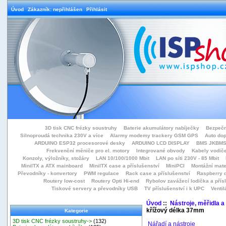
Úvod
Zákazník: nepřihlášen
Přihlásit
3D tisk CNC frézky soustruhy
Baterie akumulátory nabíječky
Bezpečn
Silnoproudá technika 230V a více
Alarmy modemy trackery GSM GPS
Auto do
ARDUINO ESP32 procesorové desky
ARDUINO LCD DISPLAY
BMS JKBMS
Frekvenční měniče pro el. motory
Integrované obvody
Kabely vodiče
Konzoly, výložníky, stožáry
LAN 10/100/1000 Mbit
LAN po síti 230V - 85 Mbit
MiniITX a ATX mainboard
MiniITX case a příslušenství
MiniPCI
Montážní mate
Převodníky - konvertory
PWM regulace
Rack case a příslušenství
Raspberry d
Routery low-cost
Routery Opti Hi-end
Rybolov zavážecí lodička a přísl
Tiskové servery a převodníky USB
TV příslušenství i k UPC
Ventil
Úvod
::
Nástroje, měřidla a
křížový délka 37mm
Kategorie
3D tisk CNC frézky soustruhy->
(132)
Nářadí a nástroje