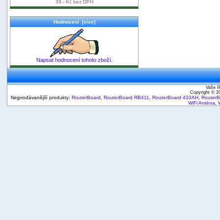
39,- Kč bez DPH
Hodnocení [více]
Napsat hodnocení tohoto zboží.
Vaše I
Copyright © 
Nejprodávanější produkty:
RouterBoard
,
RouterBoard RB411
,
RouterBoard 433AH
,
Router
WiFi Anténa
,