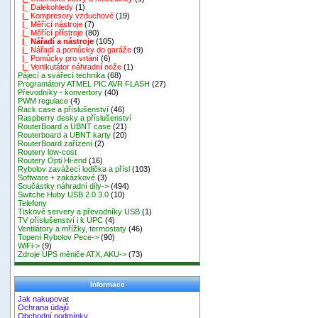
|_ Dalekohledy
(1)
|_ Kompresory vzduchové
(19)
|_ Měřící nástroje
(7)
|_ Měřící přístroje
(80)
|_ Nářadí a nástroje
(105)
|_ Nářadí a pomůcky do garáže
(9)
|_ Pomůcky pro vrtání
(6)
|_ Vertikutátor náhradní nože
(1)
Pájecí a svářecí technika
(68)
Programátory ATMEL PIC AVR FLASH
(27)
Převodníky - konvertory
(40)
PWM regulace
(4)
Rack case a příslušenství
(46)
Raspberry desky a příslušenství
RouterBoard a UBNT case
(21)
Routerboard a UBNT karty
(20)
RouterBoard zařízení
(2)
Routery low-cost
Routery Opti Hi-end
(16)
Rybolov zavážecí lodička a přísl
(103)
Software + zakázkové
(3)
Součástky náhradní díly->
(494)
Switche Huby USB 2.0 3.0
(10)
Telefony
Tiskové servery a převodníky USB
(1)
TV příslušenství i k UPC
(4)
Ventilátory a mřížky, termostaty
(46)
Topení Rybolov Pece->
(90)
WiFi->
(9)
Zdroje UPS měniče ATX, AKU->
(73)
Informace
Jak nakupovat
Ochrana údajů
Obchodní podmínky