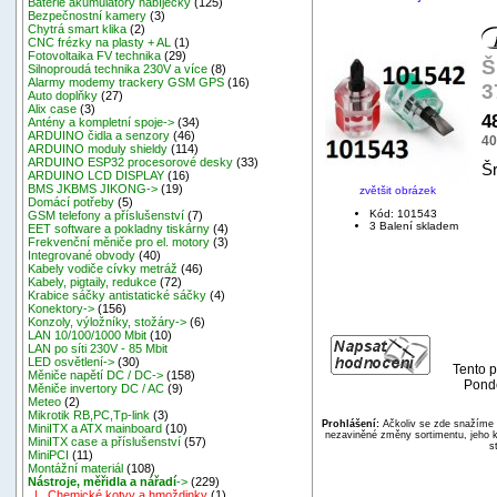
Baterie akumulátory nabíječky
(125)
Bezpečnostní kamery
(3)
Chytrá smart klika
(2)
CNC frézky na plasty + AL
(1)
Fotovoltaika FV technika
(29)
Š
Silnoproudá technika 230V a více
(8)
Alarmy modemy trackery GSM GPS
(16)
3
Auto doplňky
(27)
Alix case
(3)
4
Antény a kompletní spoje->
(34)
ARDUINO čidla a senzory
(46)
40
ARDUINO moduly shieldy
(114)
ARDUINO ESP32 procesorové desky
(33)
Š
ARDUINO LCD DISPLAY
(16)
BMS JKBMS JIKONG->
(19)
zvětšit obrázek
Domácí potřeby
(5)
Kód: 101543
GSM telefony a příslušenství
(7)
3 Balení skladem
EET software a pokladny tiskárny
(4)
Frekvenční měniče pro el. motory
(3)
Integrované obvody
(40)
Kabely vodiče cívky metráž
(46)
Kabely, pigtaily, redukce
(72)
Krabice sáčky antistatické sáčky
(4)
Konektory->
(156)
Konzoly, výložníky, stožáry->
(6)
LAN 10/100/1000 Mbit
(10)
LAN po síti 230V - 85 Mbit
LED osvětlení->
(30)
Tento p
Měniče napětí DC / DC->
(158)
Pondě
Měniče invertory DC / AC
(9)
Meteo
(2)
Mikrotik RB,PC,Tp-link
(3)
Prohlášení:
Ačkoliv se zde snažíme p
MiniITX a ATX mainboard
(10)
nezaviněné změny sortimentu, jeho k
MiniITX case a příslušenství
(57)
s
MiniPCI
(11)
Montážní materiál
(108)
Nástroje, měřidla a nářadí
->
(229)
|_ Chemické kotvy a hmoždinky
(1)