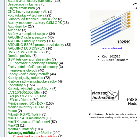
Baterie akumulátory nabíječky
(125)
Bezpečnostní kamery
(3)
Chytrá smart klika
(2)
CNC frézky na plasty + AL
(1)
Fotovoltaika FV technika
(29)
Silnoproudá technika 230V a více
(8)
Alarmy modemy trackery GSM GPS
(16)
Auto doplňky
(27)
Alix case
(3)
Antény a kompletní spoje->
(34)
ARDUINO čidla a senzory
(46)
ARDUINO moduly shieldy
(114)
ARDUINO ESP32 procesorové desky
(33)
zvětšit obrázek
ARDUINO LCD DISPLAY
(16)
BMS JKBMS JIKONG->
(19)
Domácí potřeby
(5)
Kód: 102519
GSM telefony a příslušenství
(7)
30 Balení skladem
EET software a pokladny tiskárny
(4)
Frekvenční měniče pro el. motory
(3)
Integrované obvody
(40)
Kabely vodiče cívky metráž
(46)
Kabely, pigtaily, redukce
(72)
Krabice sáčky antistatické sáčky
(4)
Konektory->
(156)
Konzoly, výložníky, stožáry->
(6)
LAN 10/100/1000 Mbit
(10)
LAN po síti 230V - 85 Mbit
Tento p
LED osvětlení->
(30)
Neděl
Měniče napětí DC / DC->
(158)
Měniče invertory DC / AC
(9)
Meteo
(2)
Mikrotik RB,PC,Tp-link
(3)
Prohlášení:
Ačkoliv se zde snažíme p
nezaviněné změny sortimentu, jeho k
MiniITX a ATX mainboard
(10)
s
MiniITX case a příslušenství
(57)
MiniPCI
(11)
Montážní materiál
(108)
Nástroje, měřidla a nářadí
->
(229)
|_ Chemické kotvy a hmoždinky
(1)