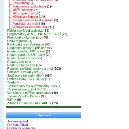
|_ Dalekohledy
(1)
|_ Kompresory vzduchové
(19)
|_ Měřící nástroje
(7)
|_ Měřící přístroje
(80)
|_ Nářadí a nástroje
(105)
|_ Nářadí a pomůcky do garáže
(9)
|_ Pomůcky pro vrtání
(6)
|_ Vertikutátor náhradní nože
(1)
Pájecí a svářecí technika
(68)
Programátory ATMEL PIC AVR FLASH
(27)
Převodníky - konvertory
(40)
PWM regulace
(4)
Rack case a příslušenství
(46)
Raspberry desky a příslušenství
RouterBoard a UBNT case
(21)
Routerboard a UBNT karty
(20)
RouterBoard zařízení
(2)
Routery low-cost
Routery Opti Hi-end
(16)
Rybolov zavážecí lodička a přísl
(103)
Software + zakázkové
(3)
Součástky náhradní díly->
(494)
Switche Huby USB 2.0 3.0
(10)
Telefony
Tiskové servery a převodníky USB
(1)
TV příslušenství i k UPC
(4)
Ventilátory a mřížky, termostaty
(46)
Topení Rybolov Pece->
(90)
WiFi->
(9)
Zdroje UPS měniče ATX, AKU->
(73)
Informace
Jak nakupovat
Ochrana údajů
Obchodní podmínky