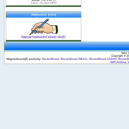
1310,- Kč bez DPH
Hodnocení [více]
Napsat hodnocení tohoto zboží.
Vaše I
Copyright © 
Nejprodávanější produkty:
RouterBoard
,
RouterBoard RB411
,
RouterBoard 433AH
,
Router
WiFi Anténa
,