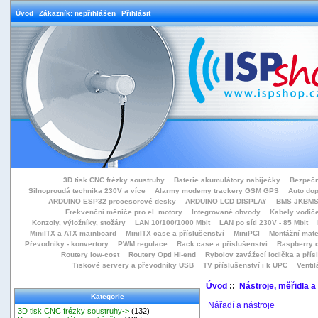
Úvod
Zákazník: nepřihlášen
Přihlásit
3D tisk CNC frézky soustruhy
Baterie akumulátory nabíječky
Bezpečn
Silnoproudá technika 230V a více
Alarmy modemy trackery GSM GPS
Auto do
ARDUINO ESP32 procesorové desky
ARDUINO LCD DISPLAY
BMS JKBMS
Frekvenční měniče pro el. motory
Integrované obvody
Kabely vodiče
Konzoly, výložníky, stožáry
LAN 10/100/1000 Mbit
LAN po síti 230V - 85 Mbit
MiniITX a ATX mainboard
MiniITX case a příslušenství
MiniPCI
Montážní mate
Převodníky - konvertory
PWM regulace
Rack case a příslušenství
Raspberry d
Routery low-cost
Routery Opti Hi-end
Rybolov zavážecí lodička a přísl
Tiskové servery a převodníky USB
TV příslušenství i k UPC
Ventil
Úvod
::
Nástroje, měřidla a
Kategorie
Nářadí a nástroje
3D tisk CNC frézky soustruhy->
(132)