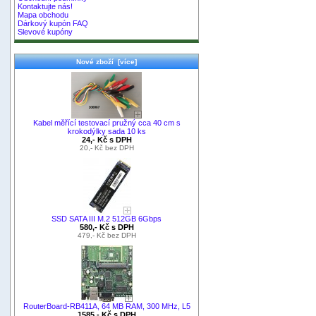
Kontaktujte nás!
Mapa obchodu
Dárkový kupón FAQ
Slevové kupóny
Nové zboží [více]
Kabel měřící testovací pružný cca 40 cm s
krokodýlky sada 10 ks
24,- Kč s DPH
20,- Kč bez DPH
SSD SATA III M.2 512GB 6Gbps
580,- Kč s DPH
479,- Kč bez DPH
RouterBoard-RB411A, 64 MB RAM, 300 MHz, L5
1585,- Kč s DPH