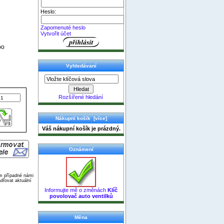
Heslo:
Zapomenuté heslo
Vytvořit účet
bo
Vyhledávaní
Rozšířené hledání
Nákupní košík [více]
Váš nákupní košík je prázdný.
Oznámení
ím případné námi
dřovat aktuální
Informujte mě o změnách
Klíč
povolovač auto ventilků
Měna