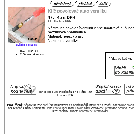
Klíč povolovač auto ventilků
47,- Kč s DPH
39,- Kč bez DPH
Nástroj na povolení ventilků v pneumatikové duši ne
bezdušové pneumatice.
Materiál: nerez / plast
Nástroj na ventilky
zvětšit obrázek
Kód: 102641
2 Balení skladem
Přidat do košíku:
Tento produkt byl přidán dne Pátek 30.
leden 2026.
Prohlášení:
Ačkoliv se zde snažíme poskytovat co nejpřesnější informace o zboží, akceptujte pros
nezaviněné změny sortimentu, jeho konfiguraci apod. Pokud námi vystavené informace nebudou vyja
stav nabídky, budete neprodleně informováni.