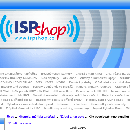
rie akumulátory nabíječky
Bezpečnostní kamery
Chytrá smart klika
CNC frézky na pl
odemy trackery GSM GPS
Auto doplňky
Alix case
Antény a kompletní spoje
ARDUIN
ARDUINO LCD DISPLAY
BMS JKBMS JIKONG
Domácí potřeby
GSM telefony a přísluše
Integrované obvody
Kabely vodiče cívky metráž
Kabely, pigtaily, redukce
Krabice sá
0 Mbit
LAN po síti 230V - 85 Mbit
LED osvětlení
Měniče napětí DC / DC
Měniče inver
íslušenství
MiniPCI
Montážní materiál
Nástroje, měřidla a nářadí
Pájecí a svářecí te
k case a příslušenství
Raspberry desky a příslušenství
RouterBoard a UBNT case
Ro
nd
Rybolov zavážecí lodička a přísl
Software + zakázkové
Součástky náhradní díly
SB
TV příslušenství i k UPC
Ventilátory a mřížky, termostaty
Topení Rybolov Pece
Wi
Úvod
::
Nástroje, měřidla a nářadí
::
Nářadí a nástroje
:: Klíč povolovač auto ventilků
Nářadí a nástroje
Zboží 20/105