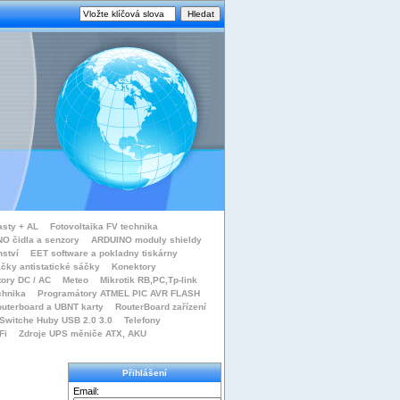
asty + AL
Fotovoltaika FV technika
O čidla a senzory
ARDUINO moduly shieldy
nství
EET software a pokladny tiskárny
čky antistatické sáčky
Konektory
tory DC / AC
Meteo
Mikrotik RB,PC,Tp-link
chnika
Programátory ATMEL PIC AVR FLASH
uterboard a UBNT karty
RouterBoard zařízení
Switche Huby USB 2.0 3.0
Telefony
Fi
Zdroje UPS měniče ATX, AKU
Přihlášení
Email: