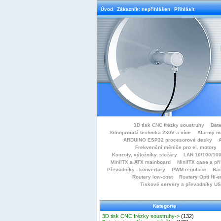
Úvod
Zákazník: nepřihlášen
Přihlásit
3D tisk CNC frézky soustruhy
Bate
Silnoproudá technika 230V a více
Alarmy m
ARDUINO ESP32 procesorové desky
Frekvenční měniče pro el. motory
Konzoly, výložníky, stožáry
LAN 10/100/100
MiniITX a ATX mainboard
MiniITX case a př
Převodníky - konvertory
PWM regulace
Rac
Routery low-cost
Routery Opti Hi-e
Tiskové servery a převodníky U
Kategorie
3D tisk CNC frézky soustruhy->
(132)