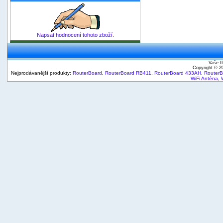
Napsat hodnocení tohoto zboží.
Vaše I
Copyright © 
Nejprodávanější produkty:
RouterBoard
,
RouterBoard RB411
,
RouterBoard 433AH
,
Router
WiFi Anténa
,