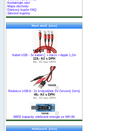
Kontaktujte nás!
Mapa obchodu
Dárkový kupón FAQ
Slevové kupóny
Nové zboží [více]
Kabel USB - 3x kabel C + micro + Apple 1,2m
119,- Kč s DPH
98,- Kč bez DPH
Redukce USB A - 2x krokodýlek 5V červený černý
49,- Kč s DPH
40,- Kč bez DPH
Měřič kapacity odebrané energie ve WH Ah
Hodnocení [více]