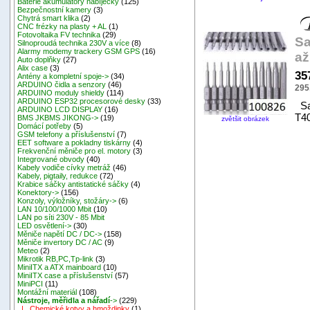
Baterie akumulátory nabíječky
(125)
Bezpečnostní kamery
(3)
Chytrá smart klika
(2)
CNC frézky na plasty + AL
(1)
Fotovoltaika FV technika
(29)
Sa
Silnoproudá technika 230V a více
(8)
Alarmy modemy trackery GSM GPS
(16)
až
Auto doplňky
(27)
Alix case
(3)
35
Antény a kompletní spoje->
(34)
ARDUINO čidla a senzory
(46)
295
ARDUINO moduly shieldy
(114)
ARDUINO ESP32 procesorové desky
(33)
Sad
ARDUINO LCD DISPLAY
(16)
T40
BMS JKBMS JIKONG->
(19)
zvětšit obrázek
Domácí potřeby
(5)
GSM telefony a příslušenství
(7)
EET software a pokladny tiskárny
(4)
Frekvenční měniče pro el. motory
(3)
Integrované obvody
(40)
Kabely vodiče cívky metráž
(46)
Kabely, pigtaily, redukce
(72)
Krabice sáčky antistatické sáčky
(4)
Konektory->
(156)
Konzoly, výložníky, stožáry->
(6)
LAN 10/100/1000 Mbit
(10)
LAN po síti 230V - 85 Mbit
LED osvětlení->
(30)
Měniče napětí DC / DC->
(158)
Měniče invertory DC / AC
(9)
Meteo
(2)
Mikrotik RB,PC,Tp-link
(3)
MiniITX a ATX mainboard
(10)
MiniITX case a příslušenství
(57)
MiniPCI
(11)
Montážní materiál
(108)
Nástroje, měřidla a nářadí
->
(229)
|_ Chemické kotvy a hmoždinky
(1)