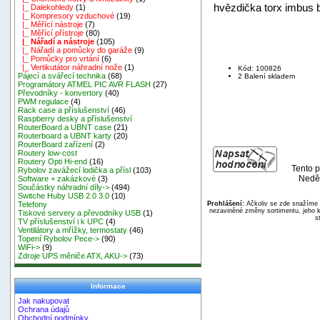
hvězdička torx imbus bi
|_ Dalekohledy
(1)
|_ Kompresory vzduchové
(19)
|_ Měřící nástroje
(7)
|_ Měřící přístroje
(80)
|_ Nářadí a nástroje
(105)
|_ Nářadí a pomůcky do garáže
(9)
|_ Pomůcky pro vrtání
(6)
|_ Vertikutátor náhradní nože
(1)
Kód: 100826
Pájecí a svářecí technika
(68)
2 Balení skladem
Programátory ATMEL PIC AVR FLASH
(27)
Převodníky - konvertory
(40)
PWM regulace
(4)
Rack case a příslušenství
(46)
Raspberry desky a příslušenství
RouterBoard a UBNT case
(21)
Routerboard a UBNT karty
(20)
RouterBoard zařízení
(2)
Routery low-cost
Routery Opti Hi-end
(16)
Tento p
Rybolov zavážecí lodička a přísl
(103)
Neděl
Software + zakázkové
(3)
Součástky náhradní díly->
(494)
Switche Huby USB 2.0 3.0
(10)
Prohlášení:
Ačkoliv se zde snažíme p
Telefony
nezaviněné změny sortimentu, jeho k
Tiskové servery a převodníky USB
(1)
s
TV příslušenství i k UPC
(4)
Ventilátory a mřížky, termostaty
(46)
Topení Rybolov Pece->
(90)
WiFi->
(9)
Zdroje UPS měniče ATX, AKU->
(73)
Informace
Jak nakupovat
Ochrana údajů
Obchodní podmínky