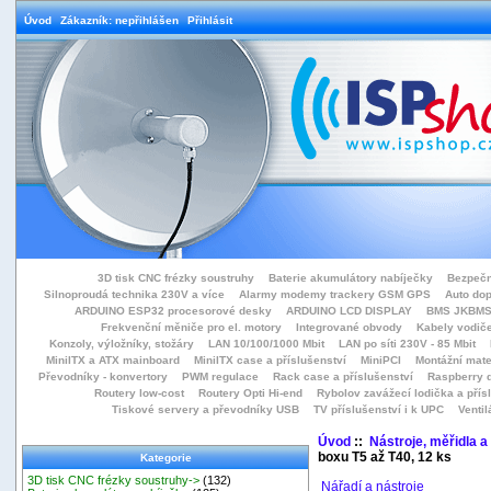
Úvod
Zákazník: nepřihlášen
Přihlásit
3D tisk CNC frézky soustruhy
Baterie akumulátory nabíječky
Bezpečn
Silnoproudá technika 230V a více
Alarmy modemy trackery GSM GPS
Auto do
ARDUINO ESP32 procesorové desky
ARDUINO LCD DISPLAY
BMS JKBMS
Frekvenční měniče pro el. motory
Integrované obvody
Kabely vodiče
Konzoly, výložníky, stožáry
LAN 10/100/1000 Mbit
LAN po síti 230V - 85 Mbit
MiniITX a ATX mainboard
MiniITX case a příslušenství
MiniPCI
Montážní mate
Převodníky - konvertory
PWM regulace
Rack case a příslušenství
Raspberry d
Routery low-cost
Routery Opti Hi-end
Rybolov zavážecí lodička a přísl
Tiskové servery a převodníky USB
TV příslušenství i k UPC
Ventil
Úvod
::
Nástroje, měřidla a
boxu T5 až T40, 12 ks
Kategorie
3D tisk CNC frézky soustruhy->
(132)
Nářadí a nástroje