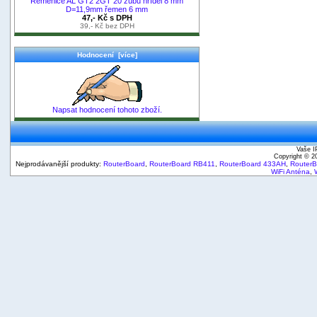
Řemenice AL GT2 2GT 20 zubů hřídel 8 mm
D=11,9mm řemen 6 mm
47,- Kč s DPH
39,- Kč bez DPH
Hodnocení [více]
Napsat hodnocení tohoto zboží.
Vaše I
Copyright © 
Nejprodávanější produkty:
RouterBoard
,
RouterBoard RB411
,
RouterBoard 433AH
,
Router
WiFi Anténa
,