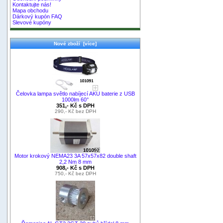
Kontaktujte nás!
Mapa obchodu
Dárkový kupón FAQ
Slevové kupóny
Nové zboží [více]
Čelovka lampa světlo nabíjecí AKU baterie z USB
1000lm 60°
351,- Kč s DPH
290,- Kč bez DPH
Motor krokový NEMA23 3A 57x57x82 double shaft
2,2 Nm 8 mm
908,- Kč s DPH
750,- Kč bez DPH