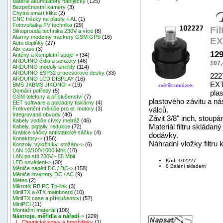
Baterie akumulátory nabíječky
(125)
Bezpečnostní kamery
(3)
Chytrá smart klika
(2)
CNC frézky na plasty + AL
(1)
Fotovoltaika FV technika
(29)
Fi
Silnoproudá technika 230V a více
(8)
Alarmy modemy trackery GSM GPS
(16)
EX
Auto doplňky
(27)
Alix case
(3)
129
Antény a kompletní spoje->
(34)
ARDUINO čidla a senzory
(46)
107,
ARDUINO moduly shieldy
(114)
ARDUINO ESP32 procesorové desky
(33)
222
ARDUINO LCD DISPLAY
(16)
EXT
BMS JKBMS JIKONG->
(19)
zvětšit obrázek
Domácí potřeby
(5)
plas
GSM telefony a příslušenství
(7)
plastového závitu a ná
EET software a pokladny tiskárny
(4)
válců.
Frekvenční měniče pro el. motory
(3)
Integrované obvody
(40)
Závit 3/8" inch, stoupán
Kabely vodiče cívky metráž
(46)
Materiál filtru skládaný
Kabely, pigtaily, redukce
(72)
Krabice sáčky antistatické sáčky
(4)
dodávky.
Konektory->
(156)
Náhradní vložky filtru
Konzoly, výložníky, stožáry->
(6)
LAN 10/100/1000 Mbit
(10)
LAN po síti 230V - 85 Mbit
Kód: 102227
LED osvětlení->
(30)
8 Balení skladem
Měniče napětí DC / DC->
(158)
Měniče invertory DC / AC
(9)
Meteo
(2)
Mikrotik RB,PC,Tp-link
(3)
MiniITX a ATX mainboard
(10)
MiniITX case a příslušenství
(57)
MiniPCI
(11)
Montážní materiál
(108)
Nástroje, měřidla a nářadí
->
(229)
|_ Chemické kotvy a hmoždinky
(1)