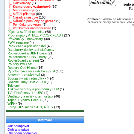
|_ Dalekohledy
(1)
Tento p
|_ Kompresory vzduchové
(19)
Pát
|_ Měřící nástroje
(7)
|_ Měřící přístroje
(80)
|_ Nářadí a nástroje
(105)
Prohlášení:
Ačkoliv se zde snažíme p
|_ Nářadí a pomůcky do garáže
(9)
nezaviněné změny sortimentu, jeho k
|_ Pomůcky pro vrtání
(6)
s
|_ Vertikutátor náhradní nože
(1)
Pájecí a svářecí technika
(68)
Programátory ATMEL PIC AVR FLASH
(27)
Převodníky - konvertory
(40)
PWM regulace
(4)
Rack case a příslušenství
(46)
Raspberry desky a příslušenství
RouterBoard a UBNT case
(21)
Routerboard a UBNT karty
(20)
RouterBoard zařízení
(2)
Routery low-cost
Routery Opti Hi-end
(16)
Rybolov zavážecí lodička a přísl
(103)
Software + zakázkové
(3)
Součástky náhradní díly->
(494)
Switche Huby USB 2.0 3.0
(10)
Telefony
Tiskové servery a převodníky USB
(1)
TV příslušenství i k UPC
(4)
Ventilátory a mřížky, termostaty
(46)
Topení Rybolov Pece->
(90)
WiFi->
(9)
Zdroje UPS měniče ATX, AKU->
(73)
Informace
Jak nakupovat
Ochrana údajů
Obchodní podmínky