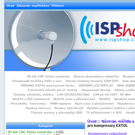
Úvod
Zákazník: nepřihlášen
Přihlásit
3D tisk CNC frézky soustruhy
Baterie akumulátory nabíječky
Bezpečn
Silnoproudá technika 230V a více
Alarmy modemy trackery GSM GPS
Auto do
ARDUINO ESP32 procesorové desky
ARDUINO LCD DISPLAY
BMS JKBMS
Frekvenční měniče pro el. motory
Integrované obvody
Kabely vodiče
Konzoly, výložníky, stožáry
LAN 10/100/1000 Mbit
LAN po síti 230V - 85 Mbit
MiniITX a ATX mainboard
MiniITX case a příslušenství
MiniPCI
Montážní mate
Převodníky - konvertory
PWM regulace
Rack case a příslušenství
Raspberry d
Routery low-cost
Routery Opti Hi-end
Rybolov zavážecí lodička a přísl
Tiskové servery a převodníky USB
TV příslušenství i k UPC
Ventil
Úvod
::
Nástroje, měřidla a
pro kompresory EXTOL
Kategorie
3D tisk CNC frézky soustruhy->
(132)
Kompresory vzduchové