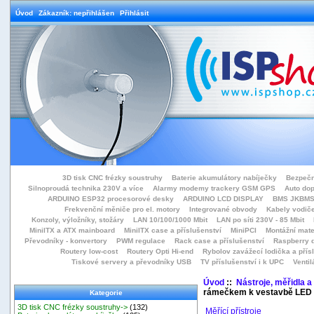
Úvod
Zákazník: nepřihlášen
Přihlásit
3D tisk CNC frézky soustruhy
Baterie akumulátory nabíječky
Bezpečn
Silnoproudá technika 230V a více
Alarmy modemy trackery GSM GPS
Auto do
ARDUINO ESP32 procesorové desky
ARDUINO LCD DISPLAY
BMS JKBMS
Frekvenční měniče pro el. motory
Integrované obvody
Kabely vodiče
Konzoly, výložníky, stožáry
LAN 10/100/1000 Mbit
LAN po síti 230V - 85 Mbit
MiniITX a ATX mainboard
MiniITX case a příslušenství
MiniPCI
Montážní mate
Převodníky - konvertory
PWM regulace
Rack case a příslušenství
Raspberry d
Routery low-cost
Routery Opti Hi-end
Rybolov zavážecí lodička a přísl
Tiskové servery a převodníky USB
TV příslušenství i k UPC
Ventil
Úvod
::
Nástroje, měřidla a
rámečkem k vestavbě LED 
Kategorie
3D tisk CNC frézky soustruhy->
(132)
Měřící přístroje