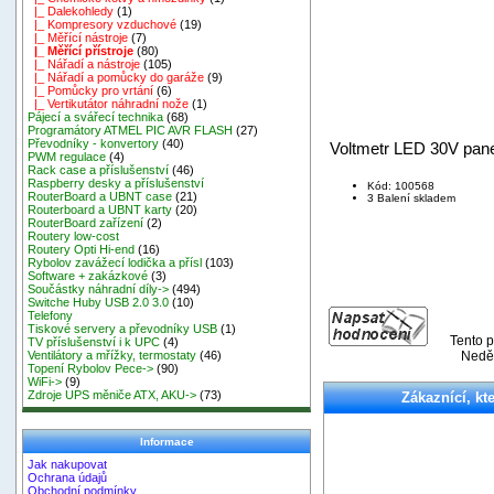
|_ Dalekohledy
(1)
|_ Kompresory vzduchové
(19)
|_ Měřící nástroje
(7)
|_ Měřící přístroje
(80)
|_ Nářadí a nástroje
(105)
|_ Nářadí a pomůcky do garáže
(9)
|_ Pomůcky pro vrtání
(6)
|_ Vertikutátor náhradní nože
(1)
Pájecí a svářecí technika
(68)
Programátory ATMEL PIC AVR FLASH
(27)
Převodníky - konvertory
(40)
Voltmetr LED 30V pane
PWM regulace
(4)
Rack case a příslušenství
(46)
Raspberry desky a příslušenství
Kód: 100568
RouterBoard a UBNT case
(21)
3 Balení skladem
Routerboard a UBNT karty
(20)
RouterBoard zařízení
(2)
Routery low-cost
Routery Opti Hi-end
(16)
Rybolov zavážecí lodička a přísl
(103)
Software + zakázkové
(3)
Součástky náhradní díly->
(494)
Switche Huby USB 2.0 3.0
(10)
Telefony
Tiskové servery a převodníky USB
(1)
Tento p
TV příslušenství i k UPC
(4)
Neděl
Ventilátory a mřížky, termostaty
(46)
Topení Rybolov Pece->
(90)
WiFi->
(9)
Zdroje UPS měniče ATX, AKU->
(73)
Zákaznící, kte
Informace
Jak nakupovat
Ochrana údajů
Obchodní podmínky