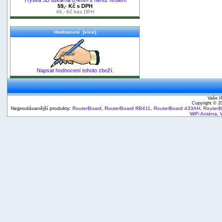
59,- Kč s DPH
49,- Kč bez DPH
Hodnocení [více]
Napsat hodnocení tohoto zboží.
Vaše I
Copyright © 
Nejprodávanější produkty:
RouterBoard
,
RouterBoard RB411
,
RouterBoard 433AH
,
Router
WiFi Anténa
,