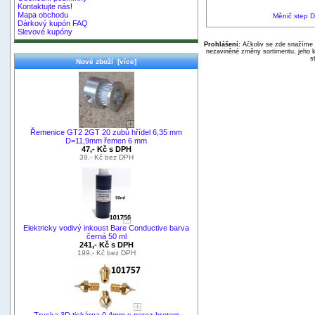
Kontaktujte nás!
Mapa obchodu
Měnič step 
Dárkový kupón FAQ
Slevové kupóny
Prohlášení:
Ačkoliv se zde snažíme p
nezaviněné změny sortimentu, jeho k
s
Nové zboží [více]
Řemenice GT2 2GT 20 zubů hřídel 6,35 mm
D=11,9mm řemen 6 mm
47,- Kč s DPH
39,- Kč bez DPH
Elektricky vodivý inkoust Bare Conductive barva
černá 50 ml
241,- Kč s DPH
199,- Kč bez DPH
Tryska 3D tiskárna 0,4mm s nerez hrotem