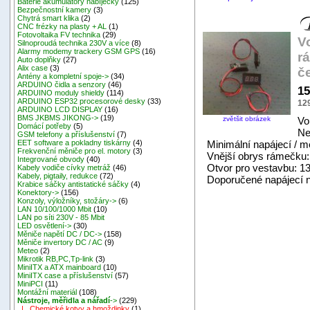
Baterie akumulátory nabíječky
(125)
Bezpečnostní kamery
(3)
Chytrá smart klika
(2)
CNC frézky na plasty + AL
(1)
Fotovoltaika FV technika
(29)
V
Silnoproudá technika 230V a více
(8)
Alarmy modemy trackery GSM GPS
(16)
r
Auto doplňky
(27)
Alix case
(3)
č
Antény a kompletní spoje->
(34)
ARDUINO čidla a senzory
(46)
15
ARDUINO moduly shieldy
(114)
ARDUINO ESP32 procesorové desky
(33)
12
ARDUINO LCD DISPLAY
(16)
BMS JKBMS JIKONG->
(19)
zvětšit obrázek
Vo
Domácí potřeby
(5)
Ne
GSM telefony a příslušenství
(7)
Minimální napájecí / m
EET software a pokladny tiskárny
(4)
Frekvenční měniče pro el. motory
(3)
Vnější obrys rámečku
Integrované obvody
(40)
Otvor pro vestavbu: 13
Kabely vodiče cívky metráž
(46)
Kabely, pigtaily, redukce
(72)
Doporučené napájecí n
Krabice sáčky antistatické sáčky
(4)
Konektory->
(156)
Konzoly, výložníky, stožáry->
(6)
LAN 10/100/1000 Mbit
(10)
LAN po síti 230V - 85 Mbit
LED osvětlení->
(30)
Měniče napětí DC / DC->
(158)
Měniče invertory DC / AC
(9)
Meteo
(2)
Mikrotik RB,PC,Tp-link
(3)
MiniITX a ATX mainboard
(10)
MiniITX case a příslušenství
(57)
MiniPCI
(11)
Montážní materiál
(108)
Nástroje, měřidla a nářadí
->
(229)
|_ Chemické kotvy a hmoždinky
(1)