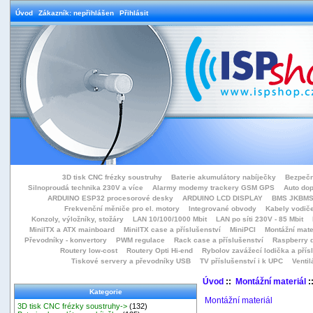
Úvod
Zákazník: nepřihlášen
Přihlásit
3D tisk CNC frézky soustruhy
Baterie akumulátory nabíječky
Bezpečn
Silnoproudá technika 230V a více
Alarmy modemy trackery GSM GPS
Auto do
ARDUINO ESP32 procesorové desky
ARDUINO LCD DISPLAY
BMS JKBMS
Frekvenční měniče pro el. motory
Integrované obvody
Kabely vodiče
Konzoly, výložníky, stožáry
LAN 10/100/1000 Mbit
LAN po síti 230V - 85 Mbit
MiniITX a ATX mainboard
MiniITX case a příslušenství
MiniPCI
Montážní mate
Převodníky - konvertory
PWM regulace
Rack case a příslušenství
Raspberry d
Routery low-cost
Routery Opti Hi-end
Rybolov zavážecí lodička a přísl
Tiskové servery a převodníky USB
TV příslušenství i k UPC
Ventil
Úvod
::
Montážní materiál
:
Kategorie
Montážní materiál
3D tisk CNC frézky soustruhy->
(132)