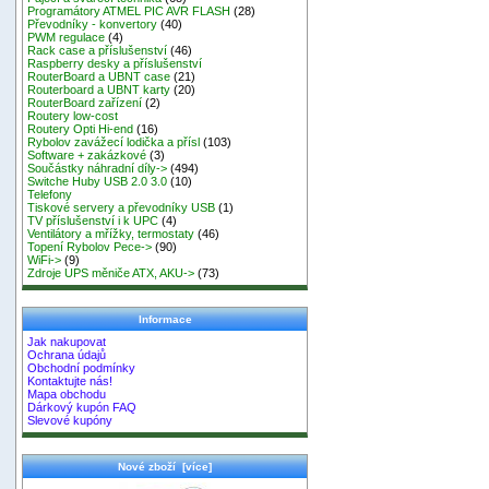
Programátory ATMEL PIC AVR FLASH
(28)
Převodníky - konvertory
(40)
PWM regulace
(4)
Rack case a příslušenství
(46)
Raspberry desky a příslušenství
RouterBoard a UBNT case
(21)
Routerboard a UBNT karty
(20)
RouterBoard zařízení
(2)
Routery low-cost
Routery Opti Hi-end
(16)
Rybolov zavážecí lodička a přísl
(103)
Software + zakázkové
(3)
Součástky náhradní díly->
(494)
Switche Huby USB 2.0 3.0
(10)
Telefony
Tiskové servery a převodníky USB
(1)
TV příslušenství i k UPC
(4)
Ventilátory a mřížky, termostaty
(46)
Topení Rybolov Pece->
(90)
WiFi->
(9)
Zdroje UPS měniče ATX, AKU->
(73)
Informace
Jak nakupovat
Ochrana údajů
Obchodní podmínky
Kontaktujte nás!
Mapa obchodu
Dárkový kupón FAQ
Slevové kupóny
Nové zboží [více]