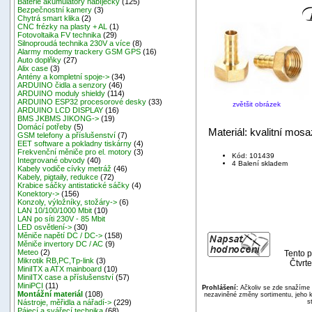
Baterie akumulátory nabíječky
(125)
Bezpečnostní kamery
(3)
Chytrá smart klika
(2)
CNC frézky na plasty + AL
(1)
Fotovoltaika FV technika
(29)
Silnoproudá technika 230V a více
(8)
Alarmy modemy trackery GSM GPS
(16)
Auto doplňky
(27)
Alix case
(3)
Antény a kompletní spoje->
(34)
ARDUINO čidla a senzory
(46)
ARDUINO moduly shieldy
(114)
ARDUINO ESP32 procesorové desky
(33)
zvětšit obrázek
ARDUINO LCD DISPLAY
(16)
BMS JKBMS JIKONG->
(19)
Domácí potřeby
(5)
Materiál: kvalitní mosa
GSM telefony a příslušenství
(7)
EET software a pokladny tiskárny
(4)
Frekvenční měniče pro el. motory
(3)
Kód: 101439
Integrované obvody
(40)
4 Balení skladem
Kabely vodiče cívky metráž
(46)
Kabely, pigtaily, redukce
(72)
Krabice sáčky antistatické sáčky
(4)
Konektory->
(156)
Konzoly, výložníky, stožáry->
(6)
LAN 10/100/1000 Mbit
(10)
LAN po síti 230V - 85 Mbit
LED osvětlení->
(30)
Měniče napětí DC / DC->
(158)
Měniče invertory DC / AC
(9)
Meteo
(2)
Tento p
Mikrotik RB,PC,Tp-link
(3)
Čtvrte
MiniITX a ATX mainboard
(10)
MiniITX case a příslušenství
(57)
MiniPCI
(11)
Prohlášení:
Ačkoliv se zde snažíme p
Montážní materiál
(108)
nezaviněné změny sortimentu, jeho k
s
Nástroje, měřidla a nářadí->
(229)
Pájecí a svářecí technika
(68)