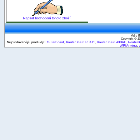
Napsat hodnocení tohoto zboží.
Vaše I
Copyright © 
Nejprodávanější produkty:
RouterBoard
,
RouterBoard RB411
,
RouterBoard 433AH
,
Router
WiFi Anténa
,