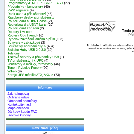
Programátory ATMEL PIC AVR FLASH
(27)
Převodníky - konvertory
(40)
PWM regulace
(4)
Rack case a příslušenství
(46)
Raspberry desky a příslušenství
RouterBoard a UBNT case
(21)
Routerboard a UBNT karty
(20)
RouterBoard zařízení
(2)
Tento p
Routery low-cost
Pát
Routery Opti Hi-end
(16)
Rybolov zavážecí lodička a přísl
(103)
Software + zakázkové
(3)
Prohlášení:
Ačkoliv se zde snažíme p
Součástky náhradní díly->
(494)
nezaviněné změny sortimentu, jeho k
Switche Huby USB 2.0 3.0
(10)
s
Telefony
Tiskové servery a převodníky USB
(1)
TV příslušenství i k UPC
(4)
Ventilátory a mřížky, termostaty
(46)
Topení Rybolov Pece->
(90)
WiFi->
(9)
Zdroje UPS měniče ATX, AKU->
(73)
Informace
Jak nakupovat
Ochrana údajů
Obchodní podmínky
Kontaktujte nás!
Mapa obchodu
Dárkový kupón FAQ
Slevové kupóny
Nové zboží [více]