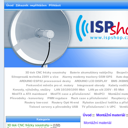
Úvod
Zákazník: nepřihlášen
Přihlásit
3D tisk CNC frézky soustruhy
Baterie akumulátory nabíječky
Bezpečn
Silnoproudá technika 230V a více
Alarmy modemy trackery GSM GPS
Auto do
ARDUINO ESP32 procesorové desky
ARDUINO LCD DISPLAY
BMS JKBMS
Frekvenční měniče pro el. motory
Integrované obvody
Kabely vodiče
Konzoly, výložníky, stožáry
LAN 10/100/1000 Mbit
LAN po síti 230V - 85 Mbit
MiniITX a ATX mainboard
MiniITX case a příslušenství
MiniPCI
Montážní mate
Převodníky - konvertory
PWM regulace
Rack case a příslušenství
Raspberry d
Routery low-cost
Routery Opti Hi-end
Rybolov zavážecí lodička a přísl
Tiskové servery a převodníky USB
TV příslušenství i k UPC
Ventil
Úvod
::
Montážní materiál
:
Kategorie
Montážní materiál
3D tisk CNC frézky soustruhy->
(132)