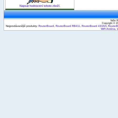
Napsat hodnocení tohoto zboží.
Vaše I
Copyright © 
Nejprodávanější produkty:
RouterBoard
,
RouterBoard RB411
,
RouterBoard 433AH
,
Router
WiFi Anténa
,