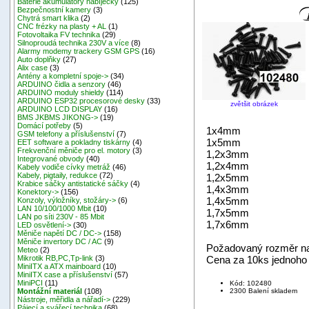
Baterie akumulátory nabíječky
(125)
Bezpečnostní kamery
(3)
Chytrá smart klika
(2)
CNC frézky na plasty + AL
(1)
Fotovoltaika FV technika
(29)
Silnoproudá technika 230V a více
(8)
Alarmy modemy trackery GSM GPS
(16)
Auto doplňky
(27)
Alix case
(3)
Antény a kompletní spoje->
(34)
ARDUINO čidla a senzory
(46)
ARDUINO moduly shieldy
(114)
ARDUINO ESP32 procesorové desky
(33)
zvětšit obrázek
ARDUINO LCD DISPLAY
(16)
BMS JKBMS JIKONG->
(19)
Domácí potřeby
(5)
1x4mm
GSM telefony a příslušenství
(7)
1x5mm
EET software a pokladny tiskárny
(4)
Frekvenční měniče pro el. motory
(3)
1,2x3mm
Integrované obvody
(40)
1,2x4mm
Kabely vodiče cívky metráž
(46)
Kabely, pigtaily, redukce
(72)
1,2x5mm
Krabice sáčky antistatické sáčky
(4)
1,4x3mm
Konektory->
(156)
1,4x5mm
Konzoly, výložníky, stožáry->
(6)
LAN 10/100/1000 Mbit
(10)
1,7x5mm
LAN po síti 230V - 85 Mbit
1,7x6mm
LED osvětlení->
(30)
Měniče napětí DC / DC->
(158)
Měniče invertory DC / AC
(9)
Požadovaný rozměr na
Meteo
(2)
Cena za 10ks jednoho
Mikrotik RB,PC,Tp-link
(3)
MiniITX a ATX mainboard
(10)
MiniITX case a příslušenství
(57)
MiniPCI
(11)
Kód: 102480
2300 Balení skladem
Montážní materiál
(108)
Nástroje, měřidla a nářadí->
(229)
Pájecí a svářecí technika
(68)