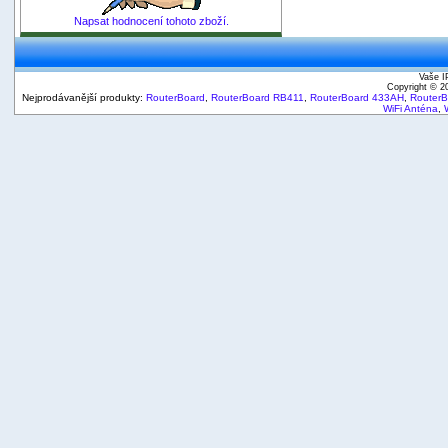
Napsat hodnocení tohoto zboží.
Vaše I
Copyright © 
Nejprodávanější produkty:
RouterBoard
,
RouterBoard RB411
,
RouterBoard 433AH
,
Router
WiFi Anténa
,