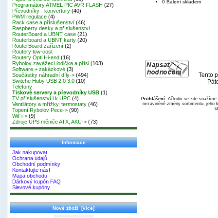
0 Balení skladem
Programátory ATMEL PIC AVR FLASH
(27)
Převodníky - konvertory
(40)
PWM regulace
(4)
Rack case a příslušenství
(46)
Raspberry desky a příslušenství
RouterBoard a UBNT case
(21)
Routerboard a UBNT karty
(20)
RouterBoard zařízení
(2)
Routery low-cost
Routery Opti Hi-end
(16)
Rybolov zavážecí lodička a přísl
(103)
Software + zakázkové
(3)
Tento p
Součástky náhradní díly->
(494)
Switche Huby USB 2.0 3.0
(10)
Pát
Telefony
Tiskové servery a převodníky USB
(1)
TV příslušenství i k UPC
(4)
Prohlášení:
Ačkoliv se zde snažíme p
nezaviněné změny sortimentu, jeho k
Ventilátory a mřížky, termostaty
(46)
s
Topení Rybolov Pece->
(90)
WiFi->
(9)
Zdroje UPS měniče ATX, AKU->
(73)
Informace
Jak nakupovat
Ochrana údajů
Obchodní podmínky
Kontaktujte nás!
Mapa obchodu
Dárkový kupón FAQ
Slevové kupóny
Nové zboží [více]