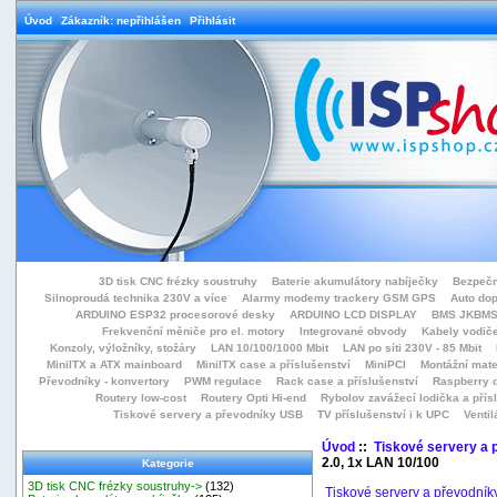
Úvod
Zákazník: nepřihlášen
Přihlásit
3D tisk CNC frézky soustruhy
Baterie akumulátory nabíječky
Bezpečn
Silnoproudá technika 230V a více
Alarmy modemy trackery GSM GPS
Auto do
ARDUINO ESP32 procesorové desky
ARDUINO LCD DISPLAY
BMS JKBMS
Frekvenční měniče pro el. motory
Integrované obvody
Kabely vodiče
Konzoly, výložníky, stožáry
LAN 10/100/1000 Mbit
LAN po síti 230V - 85 Mbit
MiniITX a ATX mainboard
MiniITX case a příslušenství
MiniPCI
Montážní mate
Převodníky - konvertory
PWM regulace
Rack case a příslušenství
Raspberry d
Routery low-cost
Routery Opti Hi-end
Rybolov zavážecí lodička a přísl
Tiskové servery a převodníky USB
TV příslušenství i k UPC
Ventil
Úvod
::
Tiskové servery a
2.0, 1x LAN 10/100
Kategorie
3D tisk CNC frézky soustruhy->
(132)
Tiskové servery a převodní