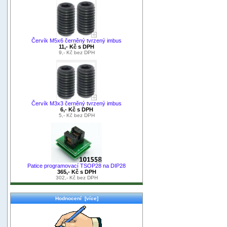
Červík M5x6 černěný tvrzený imbus
11,- Kč s DPH
9,- Kč bez DPH
Červík M3x3 černěný tvrzený imbus
6,- Kč s DPH
5,- Kč bez DPH
Patice programovací TSOP28 na DIP28
365,- Kč s DPH
302,- Kč bez DPH
Hodnocení [více]