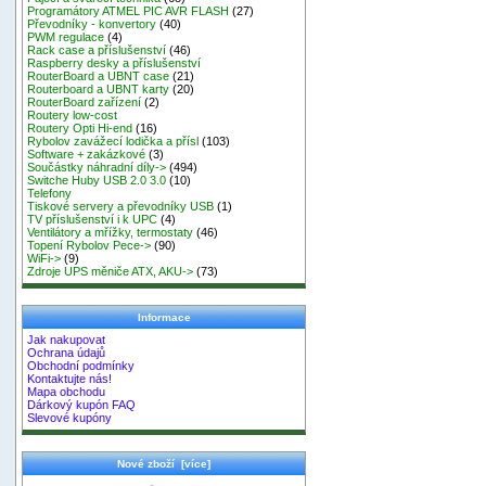
Programátory ATMEL PIC AVR FLASH
(27)
Převodníky - konvertory
(40)
PWM regulace
(4)
Rack case a příslušenství
(46)
Raspberry desky a příslušenství
RouterBoard a UBNT case
(21)
Routerboard a UBNT karty
(20)
RouterBoard zařízení
(2)
Routery low-cost
Routery Opti Hi-end
(16)
Rybolov zavážecí lodička a přísl
(103)
Software + zakázkové
(3)
Součástky náhradní díly->
(494)
Switche Huby USB 2.0 3.0
(10)
Telefony
Tiskové servery a převodníky USB
(1)
TV příslušenství i k UPC
(4)
Ventilátory a mřížky, termostaty
(46)
Topení Rybolov Pece->
(90)
WiFi->
(9)
Zdroje UPS měniče ATX, AKU->
(73)
Informace
Jak nakupovat
Ochrana údajů
Obchodní podmínky
Kontaktujte nás!
Mapa obchodu
Dárkový kupón FAQ
Slevové kupóny
Nové zboží [více]