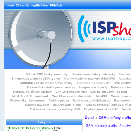
Úvod
Zákazník: nepřihlášen
Přihlásit
3D tisk CNC frézky soustruhy
Baterie akumulátory nabíječky
Bezpečn
Silnoproudá technika 230V a více
Alarmy modemy trackery GSM GPS
Auto do
ARDUINO ESP32 procesorové desky
ARDUINO LCD DISPLAY
BMS JKBMS
Frekvenční měniče pro el. motory
Integrované obvody
Kabely vodiče
Konzoly, výložníky, stožáry
LAN 10/100/1000 Mbit
LAN po síti 230V - 85 Mbit
MiniITX a ATX mainboard
MiniITX case a příslušenství
MiniPCI
Montážní mate
Převodníky - konvertory
PWM regulace
Rack case a příslušenství
Raspberry d
Routery low-cost
Routery Opti Hi-end
Rybolov zavážecí lodička a přísl
Tiskové servery a převodníky USB
TV příslušenství i k UPC
Ventil
Úvod
::
GSM telefony a přís
Kategorie
GSM telefony a příslušenství
3D tisk CNC frézky soustruhy->
(132)