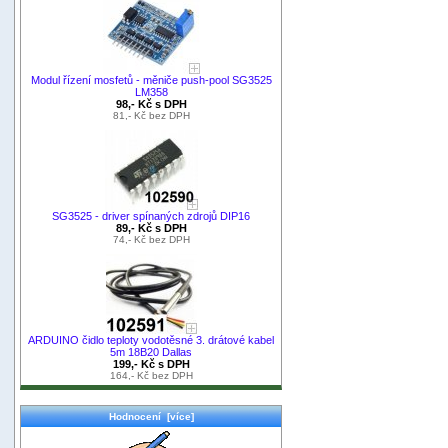
Modul řízení mosfetů - měniče push-pool SG3525
LM358
98,- Kč s DPH
81,- Kč bez DPH
SG3525 - driver spínaných zdrojů DIP16
89,- Kč s DPH
74,- Kč bez DPH
ARDUINO čidlo teploty vodotěsné 3. drátové kabel
5m 18B20 Dallas
199,- Kč s DPH
164,- Kč bez DPH
Hodnocení [více]