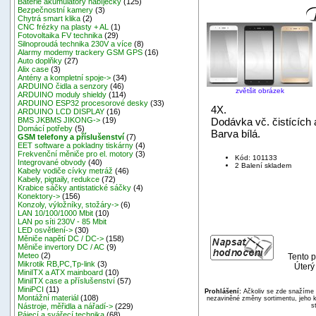
Baterie akumulátory nabíječky
(125)
Bezpečnostní kamery
(3)
Chytrá smart klika
(2)
CNC frézky na plasty + AL
(1)
Fotovoltaika FV technika
(29)
Silnoproudá technika 230V a více
(8)
Alarmy modemy trackery GSM GPS
(16)
Auto doplňky
(27)
Alix case
(3)
Antény a kompletní spoje->
(34)
ARDUINO čidla a senzory
(46)
zvětšit obrázek
ARDUINO moduly shieldy
(114)
ARDUINO ESP32 procesorové desky
(33)
4X.
ARDUINO LCD DISPLAY
(16)
Dodávka vč. čistících a
BMS JKBMS JIKONG->
(19)
Domácí potřeby
(5)
Barva bílá.
GSM telefony a příslušenství
(7)
EET software a pokladny tiskárny
(4)
Frekvenční měniče pro el. motory
(3)
Kód: 101133
Integrované obvody
(40)
2 Balení skladem
Kabely vodiče cívky metráž
(46)
Kabely, pigtaily, redukce
(72)
Krabice sáčky antistatické sáčky
(4)
Konektory->
(156)
Konzoly, výložníky, stožáry->
(6)
LAN 10/100/1000 Mbit
(10)
LAN po síti 230V - 85 Mbit
LED osvětlení->
(30)
Měniče napětí DC / DC->
(158)
Měniče invertory DC / AC
(9)
Meteo
(2)
Tento p
Mikrotik RB,PC,Tp-link
(3)
Úterý
MiniITX a ATX mainboard
(10)
MiniITX case a příslušenství
(57)
MiniPCI
(11)
Prohlášení:
Ačkoliv se zde snažíme p
Montážní materiál
(108)
nezaviněné změny sortimentu, jeho k
s
Nástroje, měřidla a nářadí->
(229)
Pájecí a svářecí technika
(68)