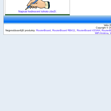
Napsat hodnocení tohoto zboží.
Vaše I
Copyright © 
Nejprodávanější produkty:
RouterBoard
,
RouterBoard RB411
,
RouterBoard 433AH
,
Router
WiFi Anténa
,