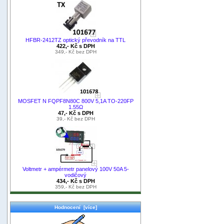
HFBR-2412TZ optický převodník na TTL
422,- Kč s DPH
349,- Kč bez DPH
MOSFET N FQPF8N80C 800V 5,1A TO-220FP
1.55Ω
47,- Kč s DPH
39,- Kč bez DPH
Voltmetr + ampérmetr panelový 100V 50A 5-
vodičový
434,- Kč s DPH
359,- Kč bez DPH
Hodnocení [více]