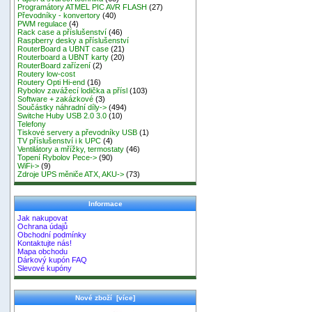
Programátory ATMEL PIC AVR FLASH
(27)
Převodníky - konvertory
(40)
PWM regulace
(4)
Rack case a příslušenství
(46)
Raspberry desky a příslušenství
RouterBoard a UBNT case
(21)
Routerboard a UBNT karty
(20)
RouterBoard zařízení
(2)
Routery low-cost
Routery Opti Hi-end
(16)
Rybolov zavážecí lodička a přísl
(103)
Software + zakázkové
(3)
Součástky náhradní díly->
(494)
Switche Huby USB 2.0 3.0
(10)
Telefony
Tiskové servery a převodníky USB
(1)
TV příslušenství i k UPC
(4)
Ventilátory a mřížky, termostaty
(46)
Topení Rybolov Pece->
(90)
WiFi->
(9)
Zdroje UPS měniče ATX, AKU->
(73)
Informace
Jak nakupovat
Ochrana údajů
Obchodní podmínky
Kontaktujte nás!
Mapa obchodu
Dárkový kupón FAQ
Slevové kupóny
Nové zboží [více]