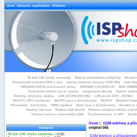
Úvod
Zákazník: nepřihlášen
Přihlásit
3D tisk CNC frézky soustruhy
Baterie akumulátory nabíječky
Bezpečn
Silnoproudá technika 230V a více
Alarmy modemy trackery GSM GPS
Auto do
ARDUINO ESP32 procesorové desky
ARDUINO LCD DISPLAY
BMS JKBMS
Frekvenční měniče pro el. motory
Integrované obvody
Kabely vodiče
Konzoly, výložníky, stožáry
LAN 10/100/1000 Mbit
LAN po síti 230V - 85 Mbit
MiniITX a ATX mainboard
MiniITX case a příslušenství
MiniPCI
Montážní mate
Převodníky - konvertory
PWM regulace
Rack case a příslušenství
Raspberry d
Routery low-cost
Routery Opti Hi-end
Rybolov zavážecí lodička a přísl
Tiskové servery a převodníky USB
TV příslušenství i k UPC
Ventil
Úvod
::
GSM telefony a přís
original bílá
Kategorie
3D tisk CNC frézky soustruhy->
(132)
GSM telefony a příslušenství