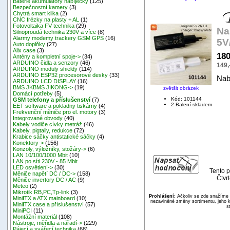
Baterie akumulátory nabíječky
(125)
Bezpečnostní kamery
(3)
Chytrá smart klika
(2)
CNC frézky na plasty + AL
(1)
Fotovoltaika FV technika
(29)
Na
Silnoproudá technika 230V a více
(8)
Alarmy modemy trackery GSM GPS
(16)
5V
Auto doplňky
(27)
Alix case
(3)
180
Antény a kompletní spoje->
(34)
ARDUINO čidla a senzory
(46)
149,
ARDUINO moduly shieldy
(114)
ARDUINO ESP32 procesorové desky
(33)
Nab
ARDUINO LCD DISPLAY
(16)
BMS JKBMS JIKONG->
(19)
zvětšit obrázek
Domácí potřeby
(5)
Kód: 101144
GSM telefony a příslušenství
(7)
2 Balení skladem
EET software a pokladny tiskárny
(4)
Frekvenční měniče pro el. motory
(3)
Integrované obvody
(40)
Kabely vodiče cívky metráž
(46)
Kabely, pigtaily, redukce
(72)
Krabice sáčky antistatické sáčky
(4)
Konektory->
(156)
Konzoly, výložníky, stožáry->
(6)
LAN 10/100/1000 Mbit
(10)
LAN po síti 230V - 85 Mbit
LED osvětlení->
(30)
Tento p
Měniče napětí DC / DC->
(158)
Čtvr
Měniče invertory DC / AC
(9)
Meteo
(2)
Mikrotik RB,PC,Tp-link
(3)
Prohlášení:
Ačkoliv se zde snažíme p
MiniITX a ATX mainboard
(10)
nezaviněné změny sortimentu, jeho k
MiniITX case a příslušenství
(57)
s
MiniPCI
(11)
Montážní materiál
(108)
Nástroje, měřidla a nářadí->
(229)
Pájecí a svářecí technika
(68)