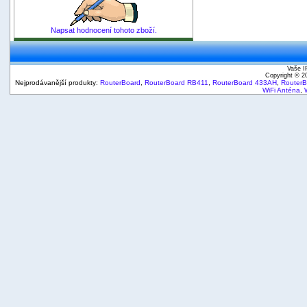
Napsat hodnocení tohoto zboží.
Vaše I
Copyright © 
Nejprodávanější produkty:
RouterBoard
,
RouterBoard RB411
,
RouterBoard 433AH
,
Router
WiFi Anténa
,