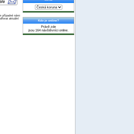
ím případné námi
dřovat aktuální
Kdo je online?
Právě zde
jsou 164 návštěvníci online.