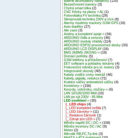
Baterie akumulátory nabíječky
(125)
Bezpečnostní kamery
(3)
Chytrá smart klika
(2)
CNC frézky na plasty + AL
(1)
Fotovoltaika FV technika
(29)
Silnoproudá technika 230V a více
(8)
Alarmy modemy trackery GSM GPS
(16)
Auto doplňky
(27)
Alix case
(3)
Antény a kompletní spoje->
(34)
ARDUINO čidla a senzory
(46)
ARDUINO moduly shieldy
(114)
ARDUINO ESP32 procesorové desky
(33)
ARDUINO LCD DISPLAY
(16)
BMS JKBMS JIKONG->
(19)
Domácí potřeby
(5)
GSM telefony a příslušenství
(7)
EET software a pokladny tiskárny
(4)
Frekvenční měniče pro el. motory
(3)
Integrované obvody
(40)
Kabely vodiče cívky metráž
(46)
Kabely, pigtaily, redukce
(72)
Krabice sáčky antistatické sáčky
(4)
Konektory->
(156)
Konzoly, výložníky, stožáry->
(6)
LAN 10/100/1000 Mbit
(10)
LAN po síti 230V - 85 Mbit
LED osvětlení
->
(30)
|_ LED chips
(4)
|_ LED kompletní světla
(7)
|_ LED žárovky->
(11)
|_ Redukce žárovek
(1)
|_ Zdroje pro LED->
(7)
Měniče napětí DC / DC->
(158)
Měniče invertory DC / AC
(9)
Meteo
(2)
Mikrotik RB,PC,Tp-link
(3)
MiniITX a ATX mainboard
(10)