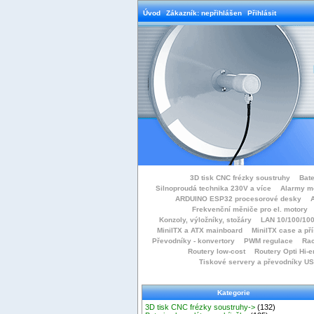
Úvod
Zákazník: nepřihlášen
Přihlásit
3D tisk CNC frézky soustruhy
Bate
Silnoproudá technika 230V a více
Alarmy m
ARDUINO ESP32 procesorové desky
Frekvenční měniče pro el. motory
Konzoly, výložníky, stožáry
LAN 10/100/100
MiniITX a ATX mainboard
MiniITX case a př
Převodníky - konvertory
PWM regulace
Rac
Routery low-cost
Routery Opti Hi-e
Tiskové servery a převodníky U
Kategorie
3D tisk CNC frézky soustruhy->
(132)