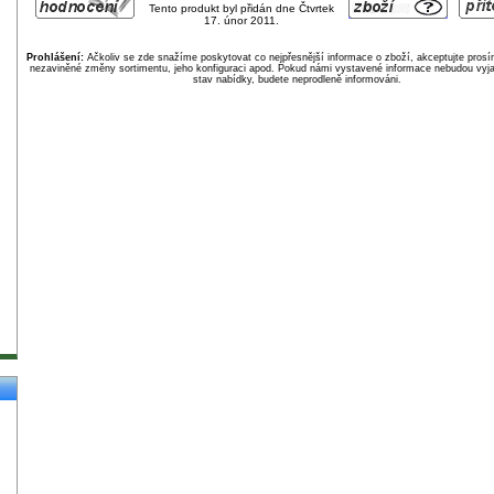
Tento produkt byl přidán dne Čtvrtek
17. únor 2011.
Prohlášení:
Ačkoliv se zde snažíme poskytovat co nejpřesnější informace o zboží, akceptujte pros
nezaviněné změny sortimentu, jeho konfiguraci apod. Pokud námi vystavené informace nebudou vyja
stav nabídky, budete neprodleně informováni.