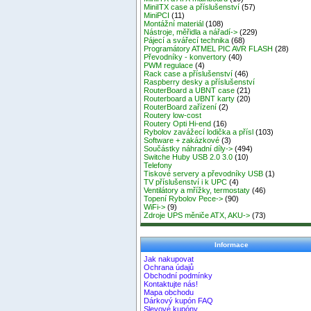
MiniITX case a příslušenství
(57)
MiniPCI
(11)
Montážní materiál
(108)
Nástroje, měřidla a nářadí->
(229)
Pájecí a svářecí technika
(68)
Programátory ATMEL PIC AVR FLASH
(28)
Převodníky - konvertory
(40)
PWM regulace
(4)
Rack case a příslušenství
(46)
Raspberry desky a příslušenství
RouterBoard a UBNT case
(21)
Routerboard a UBNT karty
(20)
RouterBoard zařízení
(2)
Routery low-cost
Routery Opti Hi-end
(16)
Rybolov zavážecí lodička a přísl
(103)
Software + zakázkové
(3)
Součástky náhradní díly->
(494)
Switche Huby USB 2.0 3.0
(10)
Telefony
Tiskové servery a převodníky USB
(1)
TV příslušenství i k UPC
(4)
Ventilátory a mřížky, termostaty
(46)
Topení Rybolov Pece->
(90)
WiFi->
(9)
Zdroje UPS měniče ATX, AKU->
(73)
Informace
Jak nakupovat
Ochrana údajů
Obchodní podmínky
Kontaktujte nás!
Mapa obchodu
Dárkový kupón FAQ
Slevové kupóny