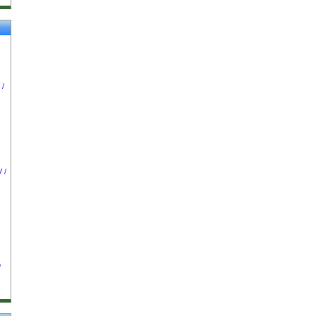
 /
 /
/