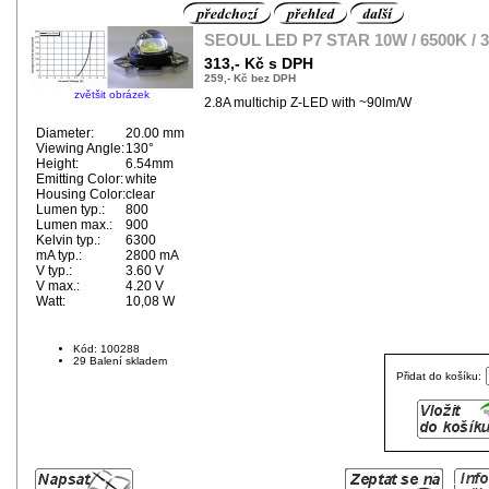
SEOUL LED P7 STAR 10W / 6500K / 
313,- Kč s DPH
259,- Kč bez DPH
zvětšit obrázek
2.8A multichip Z-LED with ~90lm/W
Diameter:
20.00 mm
Viewing Angle:
130°
Height:
6.54mm
Emitting Color:
white
Housing Color:
clear
Lumen typ.:
800
Lumen max.:
900
Kelvin typ.:
6300
mA typ.:
2800 mA
V typ.:
3.60 V
V max.:
4.20 V
Watt:
10,08 W
Kód: 100288
29 Balení skladem
Přidat do košíku: