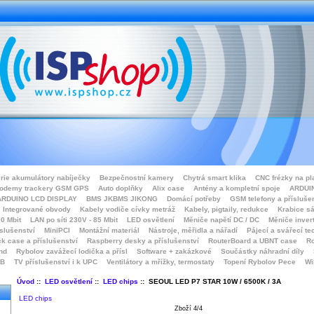
rie akumulátory nabíječky
Bezpečnostní kamery
Chytrá smart klika
CNC frézky na pl
odemy trackery GSM GPS
Auto doplňky
Alix case
Antény a kompletní spoje
ARDUIN
ARDUINO LCD DISPLAY
BMS JKBMS JIKONG
Domácí potřeby
GSM telefony a přísluše
Integrované obvody
Kabely vodiče cívky metráž
Kabely, pigtaily, redukce
Krabice sá
0 Mbit
LAN po síti 230V - 85 Mbit
LED osvětlení
Měniče napětí DC / DC
Měniče inver
íslušenství
MiniPCI
Montážní materiál
Nástroje, měřidla a nářadí
Pájecí a svářecí te
k case a příslušenství
Raspberry desky a příslušenství
RouterBoard a UBNT case
Ro
nd
Rybolov zavážecí lodička a přísl
Software + zakázkové
Součástky náhradní díly
SB
TV příslušenství i k UPC
Ventilátory a mřížky, termostaty
Topení Rybolov Pece
Wi
Úvod
::
LED osvětlení
::
LED chips
:: SEOUL LED P7 STAR 10W / 6500K / 3A
LED chips
Zboží 4/4