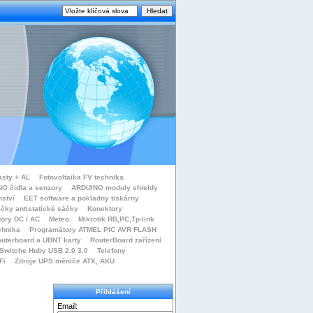
asty + AL
Fotovoltaika FV technika
O čidla a senzory
ARDUINO moduly shieldy
nství
EET software a pokladny tiskárny
čky antistatické sáčky
Konektory
tory DC / AC
Meteo
Mikrotik RB,PC,Tp-link
chnika
Programátory ATMEL PIC AVR FLASH
uterboard a UBNT karty
RouterBoard zařízení
Switche Huby USB 2.0 3.0
Telefony
Fi
Zdroje UPS měniče ATX, AKU
Přihlášení
Email: