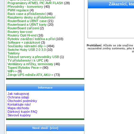
Programátory ATMEL PIC AVR FLASH
(28)
Zákaznící, kte
Převodníky - konvertory
(40)
PWM regulace
(4)
Rack case a příslušenství
(46)
Raspberry desky a příslušenství
RouterBoard a UBNT case
(21)
Routerboard a UBNT karty
(20)
RouterBoard zařízení
(2)
Routery low-cost
Routery Opti Hi-end
(16)
Rybolov zavážecí lodička a přísl
(103)
Software + zakázkové
(3)
Prohlášení:
Ačkoliv se zde snažíme p
Součástky náhradní díly->
(494)
nezaviněné změny sortimentu, jeho k
Switche Huby USB 2.0 3.0
(10)
s
Telefony
Tiskové servery a převodníky USB
(1)
TV příslušenství i k UPC
(4)
Ventilátory a mřížky, termostaty
(46)
Topení Rybolov Pece->
(90)
WiFi->
(9)
Zdroje UPS měniče ATX, AKU->
(73)
Informace
Jak nakupovat
Ochrana údajů
Obchodní podmínky
Kontaktujte nás!
Mapa obchodu
Dárkový kupón FAQ
Slevové kupóny
Nové zboží [více]