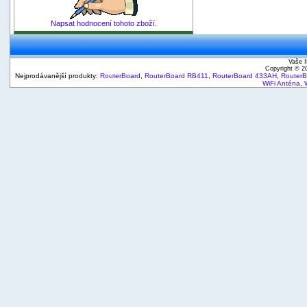
Napsat hodnocení tohoto zboží.
Vaše I
Copyright © 
Nejprodávanější produkty:
RouterBoard
,
RouterBoard RB411
,
RouterBoard 433AH
,
Router
WiFi Anténa
,