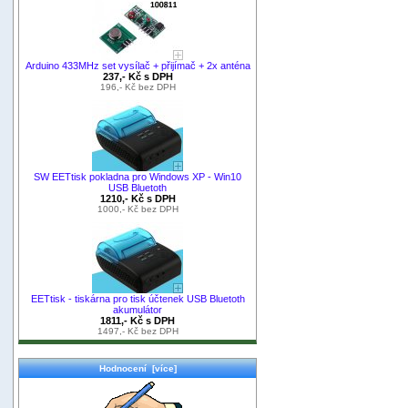
Arduino 433MHz set vysílač + přijímač + 2x anténa
237,- Kč s DPH
196,- Kč bez DPH
SW EETtisk pokladna pro Windows XP - Win10
USB Bluetoth
1210,- Kč s DPH
1000,- Kč bez DPH
EETtisk - tiskárna pro tisk účtenek USB Bluetoth
akumulátor
1811,- Kč s DPH
1497,- Kč bez DPH
Hodnocení [více]