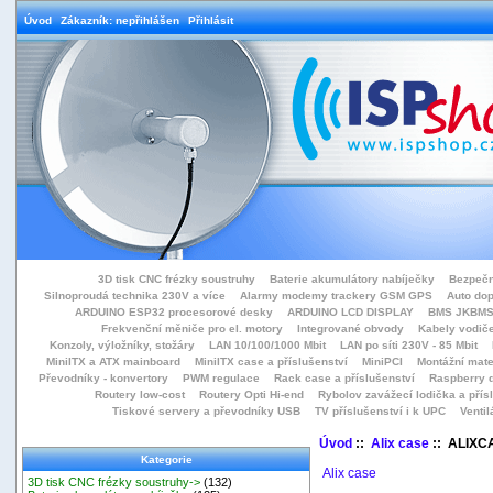
Úvod
Zákazník: nepřihlášen
Přihlásit
3D tisk CNC frézky soustruhy
Baterie akumulátory nabíječky
Bezpečn
Silnoproudá technika 230V a více
Alarmy modemy trackery GSM GPS
Auto do
ARDUINO ESP32 procesorové desky
ARDUINO LCD DISPLAY
BMS JKBMS
Frekvenční měniče pro el. motory
Integrované obvody
Kabely vodiče
Konzoly, výložníky, stožáry
LAN 10/100/1000 Mbit
LAN po síti 230V - 85 Mbit
MiniITX a ATX mainboard
MiniITX case a příslušenství
MiniPCI
Montážní mate
Převodníky - konvertory
PWM regulace
Rack case a příslušenství
Raspberry d
Routery low-cost
Routery Opti Hi-end
Rybolov zavážecí lodička a přísl
Tiskové servery a převodníky USB
TV příslušenství i k UPC
Ventil
Úvod
::
Alix case
:: ALIXC
Kategorie
Alix case
3D tisk CNC frézky soustruhy->
(132)