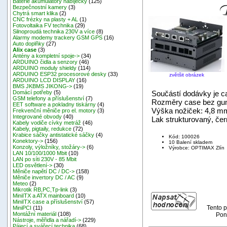
Baterie akumulátory nabíječky
(125)
Bezpečnostní kamery
(3)
Chytrá smart klika
(2)
CNC frézky na plasty + AL
(1)
Fotovoltaika FV technika
(29)
Silnoproudá technika 230V a více
(8)
Alarmy modemy trackery GSM GPS
(16)
Auto doplňky
(27)
Alix case
(3)
Antény a kompletní spoje->
(34)
ARDUINO čidla a senzory
(46)
ARDUINO moduly shieldy
(114)
ARDUINO ESP32 procesorové desky
(33)
zvětšit obrázek
ARDUINO LCD DISPLAY
(16)
BMS JKBMS JIKONG->
(19)
Součástí dodávky je c
Domácí potřeby
(5)
GSM telefony a příslušenství
(7)
Rozměry case bez gumo
EET software a pokladny tiskárny
(4)
Výška nožiček: 4,8 mm
Frekvenční měniče pro el. motory
(3)
Integrované obvody
(40)
Lak strukturovaný, če
Kabely vodiče cívky metráž
(46)
Kabely, pigtaily, redukce
(72)
Krabice sáčky antistatické sáčky
(4)
Kód: 100026
Konektory->
(156)
10 Balení skladem
Konzoly, výložníky, stožáry->
(6)
Výrobce: OPTIMAX Zlín
LAN 10/100/1000 Mbit
(10)
LAN po síti 230V - 85 Mbit
LED osvětlení->
(30)
Měniče napětí DC / DC->
(158)
Měniče invertory DC / AC
(9)
Meteo
(2)
Mikrotik RB,PC,Tp-link
(3)
MiniITX a ATX mainboard
(10)
MiniITX case a příslušenství
(57)
Tento p
MiniPCI
(11)
Montážní materiál
(108)
Pond
Nástroje, měřidla a nářadí->
(229)
Pájecí a svářecí technika
(68)