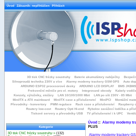
Úvod
Zákazník: nepřihlášen
Přihlásit
3D tisk CNC frézky soustruhy
Baterie akumulátory nabíječky
Bezpečn
Silnoproudá technika 230V a více
Alarmy modemy trackery GSM GPS
Auto do
ARDUINO ESP32 procesorové desky
ARDUINO LCD DISPLAY
BMS JKBMS
Frekvenční měniče pro el. motory
Integrované obvody
Kabely vodiče
Konzoly, výložníky, stožáry
LAN 10/100/1000 Mbit
LAN po síti 230V - 85 Mbit
MiniITX a ATX mainboard
MiniITX case a příslušenství
MiniPCI
Montážní mate
Převodníky - konvertory
PWM regulace
Rack case a příslušenství
Raspberry d
Routery low-cost
Routery Opti Hi-end
Rybolov zavážecí lodička a přísl
Tiskové servery a převodníky USB
TV příslušenství i k UPC
Ventil
Úvod
::
Alarmy modemy tr
PLUS
Kategorie
3D tisk CNC frézky soustruhy->
(132)
Alarmy modemy trackery G