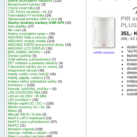
Baterie akumulátory nabíječky
(125)
Bezpečnostní kamery
(3)
Chytrá smart klika
(2)
CNC frézky na plasty + AL
(1)
Fotovoltaika FV technika
(29)
PIR s
Silnoproudá technika 230V a více
(8)
Alarmy modemy trackery GSM GPS
(16)
PLUS
Auto doplňky
(27)
Alix case
(3)
351,- 
Antény a kompletní spoje->
(34)
ARDUINO čidla a senzory
(46)
290,- Kč
ARDUINO moduly shieldy
(114)
ARDUINO ESP32 procesorové desky
(33)
duáln
ARDUINO LCD DISPLAY
(16)
"AUTO
BMS JKBMS JIKONG->
(19)
zvětšit obrázek
teplo
Domácí potřeby
(5)
GSM telefony a příslušenství
(7)
kovov
EET software a pokladny tiskárny
(4)
insta
Frekvenční měniče pro el. motory
(3)
dosah
Integrované obvody
(40)
detek
Kabely vodiče cívky metráž
(46)
napáj
Kabely, pigtaily, redukce
(72)
indik
Krabice sáčky antistatické sáčky
(4)
Konektory->
(156)
možno
Konzoly, výložníky, stožáry->
(6)
pracov
LAN 10/100/1000 Mbit
(10)
rozm
LAN po síti 230V - 85 Mbit
LED osvětlení->
(30)
Měniče napětí DC / DC->
(158)
Měniče invertory DC / AC
(9)
Meteo
(2)
Mikrotik RB,PC,Tp-link
(3)
MiniITX a ATX mainboard
(10)
MiniITX case a příslušenství
(57)
MiniPCI
(11)
Montážní materiál
(108)
Nástroje, měřidla a nářadí->
(229)
Pájecí a svářecí technika
(68)