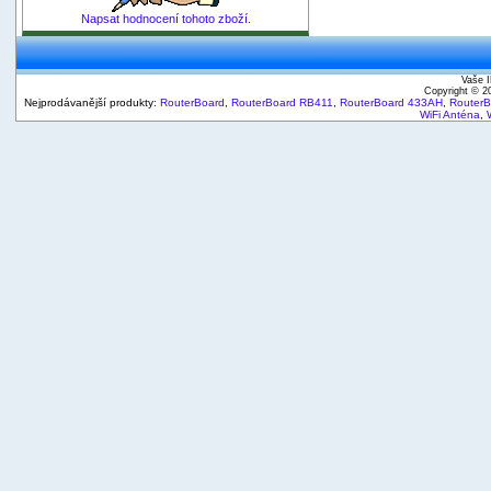
Napsat hodnocení tohoto zboží.
Vaše I
Copyright © 
Nejprodávanější produkty:
RouterBoard
,
RouterBoard RB411
,
RouterBoard 433AH
,
Router
WiFi Anténa
,