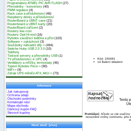
Programátory ATMEL PIC AVR FLASH
(27)
Převodníky - konvertory
(40)
PWM regulace
(4)
Rack case a příslušenství
(46)
Raspberry desky a příslušenství
RouterBoard a UBNT case
(21)
Routerboard a UBNT karty
(20)
RouterBoard zařízení
(2)
Routery low-cost
Routery Opti Hi-end
(16)
Rybolov zavážecí lodička a přísl
(103)
Software + zakázkové
(3)
Součástky náhradní díly->
(494)
Switche Huby USB 2.0 3.0
(10)
Telefony
Tiskové servery a převodníky USB
(1)
Kód: 100491
TV příslušenství i k UPC
(4)
14 Balení skladem
Ventilátory a mřížky, termostaty
(46)
Topení Rybolov Pece->
(90)
WiFi->
(9)
Zdroje UPS měniče ATX, AKU->
(73)
Informace
Jak nakupovat
Ochrana údajů
Obchodní podmínky
Tento p
Kontaktujte nás!
Úte
Mapa obchodu
Dárkový kupón FAQ
Slevové kupóny
Prohlášení:
Ačkoliv se zde snažíme p
nezaviněné změny sortimentu, jeho k
s
Nové zboží [více]