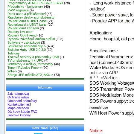
-
Long work distance f
Programátory ATMEL PIC AVR FLASH
(28)
Převodníky - konvertory
(40)
outdoor
)
PWM regulace
(4)
Rack case a příslušenství
(46)
- Super power save, l
Raspberry desky a příslušenství
- Popular APP for the 
RouterBoard a UBNT case
(21)
Routerboard a UBNT karty
(20)
RouterBoard zařízení
(2)
Routery low-cost
Application:
Routery Opti Hi-end
(16)
Home, hospital, old peo
Rybolov zavážecí lodička a přísl
(103)
Software + zakázkové
(3)
Součástky náhradní díly->
(494)
Switche Huby USB 2.0 3.0
(10)
Specifications:
Telefony
Technical Parameters
Tiskové servery a převodníky USB
(1)
TV příslušenství i k UPC
(4)
host (connect 433mhz 
Ventilátory a mřížky, termostaty
(46)
Woke Mode:
SOS send 
Topení Rybolov Pece->
(90)
WiFi->
(9)
notice via APP
Zdroje UPS měniče ATX, AKU->
(73)
APP: eWeLink
SOS Working Voltage/
Informace
SOS Transmitted Pow
Jak nakupovat
SOS Modulation Mode
Ochrana údajů
SOS Power supply:
Obchodní podmínky
1*C
Kontaktujte nás!
normally use
Mapa obchodu
Dárkový kupón FAQ
Wifi Host
Power supply
Slevové kupóny
Nové zboží [více]
Notice: