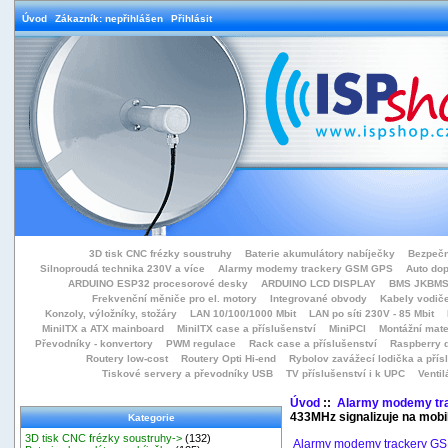
Úvod
Zákazník: nepřihlášen
Přihlásit
3D tisk CNC frézky soustruhy
Baterie akumulátory nabíječky
Bezpečn
Silnoproudá technika 230V a více
Alarmy modemy trackery GSM GPS
Auto do
ARDUINO ESP32 procesorové desky
ARDUINO LCD DISPLAY
BMS JKBMS
Frekvenční měniče pro el. motory
Integrované obvody
Kabely vodiče
Konzoly, výložníky, stožáry
LAN 10/100/1000 Mbit
LAN po síti 230V - 85 Mbit
MiniITX a ATX mainboard
MiniITX case a příslušenství
MiniPCI
Montážní mate
Převodníky - konvertory
PWM regulace
Rack case a příslušenství
Raspberry d
Routery low-cost
Routery Opti Hi-end
Rybolov zavážecí lodička a přísl
Tiskové servery a převodníky USB
TV příslušenství i k UPC
Ventil
Úvod
::
Alarmy modemy tr
433MHz signalizuje na mobi
Kategorie
3D tisk CNC frézky soustruhy->
(132)
Alarmy modemy trackery G