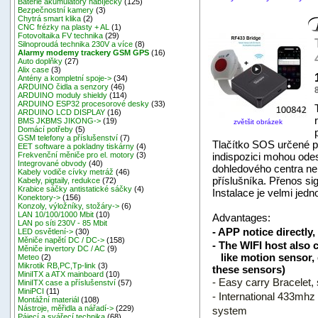
Baterie akumulátory nabíječky
(125)
Bezpečnostní kamery
(3)
Chytrá smart klika
(2)
CNC frézky na plasty + AL
(1)
Fotovoltaika FV technika
(29)
Silnoproudá technika 230V a více
(8)
Alarmy modemy trackery GSM GPS
(16)
Auto doplňky
(27)
Alix case
(3)
Antény a kompletní spoje->
(34)
ARDUINO čidla a senzory
(46)
ARDUINO moduly shieldy
(114)
ARDUINO ESP32 procesorové desky
(33)
ARDUINO LCD DISPLAY
(16)
BMS JKBMS JIKONG->
(19)
zvětšit obrázek
Domácí potřeby
(5)
GSM telefony a příslušenství
(7)
Tlačítko SOS určené pr
EET software a pokladny tiskárny
(4)
indispozici mohou ode
Frekvenční měniče pro el. motory
(3)
Integrované obvody
(40)
dohledového centra neb
Kabely vodiče cívky metráž
(46)
příslušníka. Přenos sig
Kabely, pigtaily, redukce
(72)
Krabice sáčky antistatické sáčky
(4)
Instalace je velmi jedn
Konektory->
(156)
Konzoly, výložníky, stožáry->
(6)
LAN 10/100/1000 Mbit
(10)
Advantages:
LAN po síti 230V - 85 Mbit
- APP notice directl
LED osvětlení->
(30)
Měniče napětí DC / DC->
(158)
- The WIFI host also
Měniče invertory DC / AC
(9)
like motion sensor, d
Meteo
(2)
Mikrotik RB,PC,Tp-link
(3)
these sensors)
MiniITX a ATX mainboard
(10)
- Easy carry Bracelet,
MiniITX case a příslušenství
(57)
MiniPCI
(11)
- International 433mhz
Montážní materiál
(108)
Nástroje, měřidla a nářadí->
(229)
system
Pájecí a svářecí technika
(68)