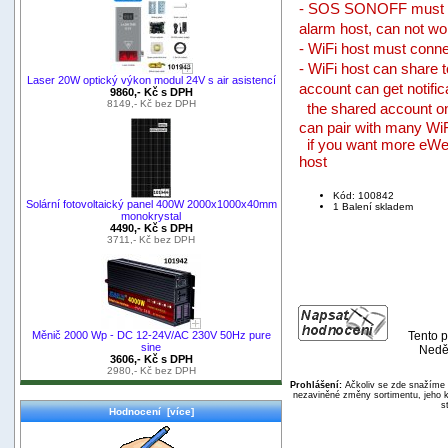
- SOS SONOFF must co
alarm host, can not wo
​- WiFi host must conne
- WiFi host can share t
Laser 20W optický výkon modul 24V s air asistencí
account can get notific
9860,- Kč s DPH
8149,- Kč bez DPH
the shared account on
can pair with many WiF
if you want more eWeli
host
Kód: 100842
Solární fotovoltaický panel 400W 2000x1000x40mm
1 Balení skladem
monokrystal
4490,- Kč s DPH
3711,- Kč bez DPH
Měnič 2000 Wp - DC 12-24V/AC 230V 50Hz pure
Tento p
sine
Nedě
3606,- Kč s DPH
2980,- Kč bez DPH
Prohlášení:
Ačkoliv se zde snažíme p
nezaviněné změny sortimentu, jeho k
s
Hodnocení [více]