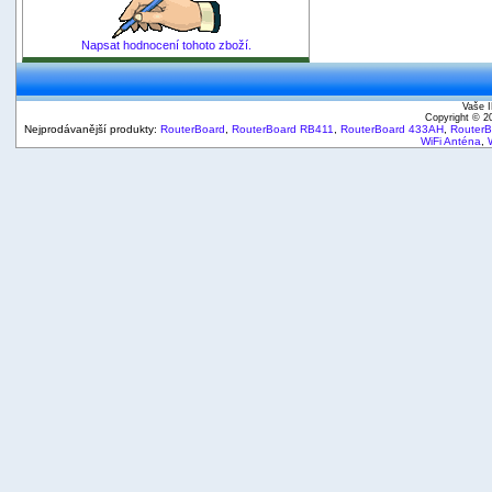
Napsat hodnocení tohoto zboží.
Vaše I
Copyright © 
Nejprodávanější produkty:
RouterBoard
,
RouterBoard RB411
,
RouterBoard 433AH
,
Router
WiFi Anténa
,