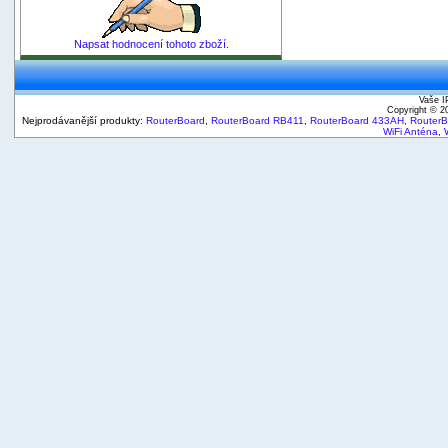
Napsat hodnocení tohoto zboží.
Vaše I
Copyright © 
Nejprodávanější produkty:
RouterBoard
,
RouterBoard RB411
,
RouterBoard 433AH
,
Router
WiFi Anténa
,