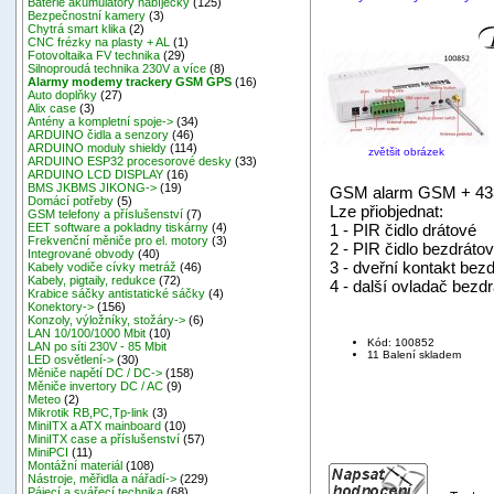
Baterie akumulátory nabíječky
(125)
Bezpečnostní kamery
(3)
Chytrá smart klika
(2)
CNC frézky na plasty + AL
(1)
Fotovoltaika FV technika
(29)
Silnoproudá technika 230V a více
(8)
Alarmy modemy trackery GSM GPS
(16)
Auto doplňky
(27)
Alix case
(3)
Antény a kompletní spoje->
(34)
ARDUINO čidla a senzory
(46)
ARDUINO moduly shieldy
(114)
zvětšit obrázek
ARDUINO ESP32 procesorové desky
(33)
ARDUINO LCD DISPLAY
(16)
BMS JKBMS JIKONG->
(19)
GSM alarm GSM + 433M
Domácí potřeby
(5)
Lze přiobjednat:
GSM telefony a příslušenství
(7)
1 - PIR čidlo drátové
EET software a pokladny tiskárny
(4)
Frekvenční měniče pro el. motory
(3)
2 - PIR čidlo bezdráto
Integrované obvody
(40)
3 - dveřní kontakt bez
Kabely vodiče cívky metráž
(46)
Kabely, pigtaily, redukce
(72)
4 - další ovladač bezd
Krabice sáčky antistatické sáčky
(4)
Konektory->
(156)
Konzoly, výložníky, stožáry->
(6)
LAN 10/100/1000 Mbit
(10)
Kód: 100852
LAN po síti 230V - 85 Mbit
11 Balení skladem
LED osvětlení->
(30)
Měniče napětí DC / DC->
(158)
Měniče invertory DC / AC
(9)
Meteo
(2)
Mikrotik RB,PC,Tp-link
(3)
MiniITX a ATX mainboard
(10)
MiniITX case a příslušenství
(57)
MiniPCI
(11)
Montážní materiál
(108)
Nástroje, měřidla a nářadí->
(229)
Pájecí a svářecí technika
(68)