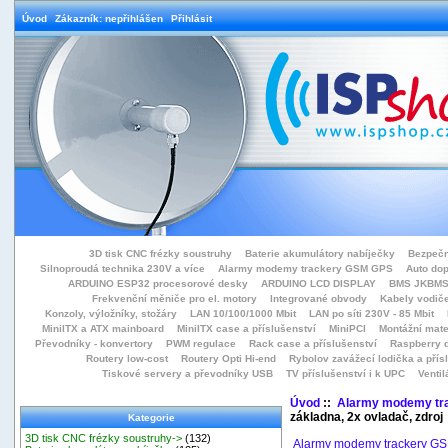
Úvod
Zákazník: nepřihlášen
Přihlásit
3D tisk CNC frézky soustruhy
Baterie akumulátory nabíječky
Bezpečn
Silnoproudá technika 230V a více
Alarmy modemy trackery GSM GPS
Auto do
ARDUINO ESP32 procesorové desky
ARDUINO LCD DISPLAY
BMS JKBMS
Frekvenční měniče pro el. motory
Integrované obvody
Kabely vodiče
Konzoly, výložníky, stožáry
LAN 10/100/1000 Mbit
LAN po síti 230V - 85 Mbit
MiniITX a ATX mainboard
MiniITX case a příslušenství
MiniPCI
Montážní mate
Převodníky - konvertory
PWM regulace
Rack case a příslušenství
Raspberry d
Routery low-cost
Routery Opti Hi-end
Rybolov zavážecí lodička a přísl
Tiskové servery a převodníky USB
TV příslušenství i k UPC
Ventil
Úvod
::
Alarmy modemy tr
základna, 2x ovladač, zdroj
Kategorie
3D tisk CNC frézky soustruhy->
(132)
Alarmy modemy trackery G