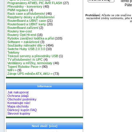
Tento p
Programátory ATMEL PIC AVR FLASH
(27)
Páte
Převodníky - konvertory
(40)
PWM regulace
(4)
Rack case a příslušenství
(46)
Prohlášení:
Ačkoliv se zde snažíme p
Raspberry desky a příslušenství
nezaviněné změny sortimentu, jeho k
RouterBoard a UBNT case
(21)
s
Routerboard a UBNT karty
(20)
RouterBoard zařízení
(2)
Routery low-cost
Routery Opti Hi-end
(16)
Rybolov zavážecí lodička a přísl
(103)
Software + zakázkové
(3)
Součástky náhradní díly->
(494)
Switche Huby USB 2.0 3.0
(10)
Telefony
Tiskové servery a převodníky USB
(1)
TV příslušenství i k UPC
(4)
Ventilátory a mřížky, termostaty
(46)
Topení Rybolov Pece->
(90)
WiFi->
(9)
Zdroje UPS měniče ATX, AKU->
(73)
Informace
Jak nakupovat
Ochrana údajů
Obchodní podmínky
Kontaktujte nás!
Mapa obchodu
Dárkový kupón FAQ
Slevové kupóny
Nové zboží [více]