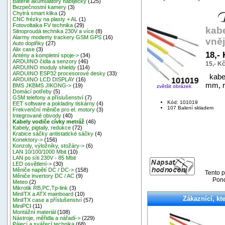
Baterie akumulátory nabíječky
(125)
Bezpečnostní kamery
(3)
Chytrá smart klika
(2)
CNC frézky na plasty + AL
(1)
Fotovoltaika FV technika
(29)
kab
Silnoproudá technika 230V a více
(8)
Alarmy modemy trackery GSM GPS
(16)
vněj
Auto doplňky
(27)
Alix case
(3)
18,-
Antény a kompletní spoje->
(34)
ARDUINO čidla a senzory
(46)
15,- K
ARDUINO moduly shieldy
(114)
ARDUINO ESP32 procesorové desky
(33)
kabel
ARDUINO LCD DISPLAY
(16)
mm, r
BMS JKBMS JIKONG->
(19)
zvětšit obrázek
Domácí potřeby
(5)
GSM telefony a příslušenství
(7)
Kód: 101019
EET software a pokladny tiskárny
(4)
107 Balení skladem
Frekvenční měniče pro el. motory
(3)
Integrované obvody
(40)
Kabely vodiče cívky metráž
(46)
Kabely, pigtaily, redukce
(72)
Krabice sáčky antistatické sáčky
(4)
Konektory->
(156)
Konzoly, výložníky, stožáry->
(6)
LAN 10/100/1000 Mbit
(10)
LAN po síti 230V - 85 Mbit
LED osvětlení->
(30)
Měniče napětí DC / DC->
(158)
Tento p
Měniče invertory DC / AC
(9)
Pond
Meteo
(2)
Mikrotik RB,PC,Tp-link
(3)
MiniITX a ATX mainboard
(10)
Zákaznící, kte
MiniITX case a příslušenství
(57)
MiniPCI
(11)
Montážní materiál
(108)
Nástroje, měřidla a nářadí->
(229)
Pájecí a svářecí technika
(68)