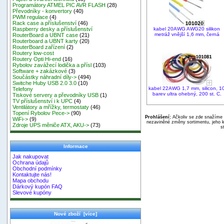
Programátory ATMEL PIC AVR FLASH
(28)
Převodníky - konvertory
(40)
PWM regulace
(4)
Rack case a příslušenství
(46)
kabel 20AWG AWG20 silikon
Raspberry desky a příslušenství
metráž vnější 1,6 mm, černá
RouterBoard a UBNT case
(21)
Routerboard a UBNT karty
(20)
RouterBoard zařízení
(2)
Routery low-cost
Routery Opti Hi-end
(16)
Rybolov zavážecí lodička a přísl
(103)
Software + zakázkové
(3)
Součástky náhradní díly->
(494)
Switche Huby USB 2.0 3.0
(10)
kabel 22AWG 1,7 mm, silicon, 1
Telefony
barev ultra ohebný, 200 st. C.
Tiskové servery a převodníky USB
(1)
TV příslušenství i k UPC
(4)
Ventilátory a mřížky, termostaty
(46)
Topení Rybolov Pece->
(90)
Prohlášení:
Ačkoliv se zde snažíme p
WiFi->
(9)
nezaviněné změny sortimentu, jeho k
Zdroje UPS měniče ATX, AKU->
(73)
s
Informace
Jak nakupovat
Ochrana údajů
Obchodní podmínky
Kontaktujte nás!
Mapa obchodu
Dárkový kupón FAQ
Slevové kupóny
Nové zboží [více]