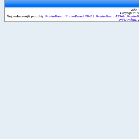
Vaše I
Copyright © 
Nejprodávanější produkty:
RouterBoard
,
RouterBoard RB411
,
RouterBoard 433AH
,
Router
WiFi Anténa
,