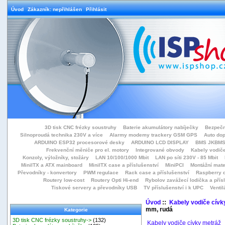
Úvod
Zákazník: nepřihlášen
Přihlásit
3D tisk CNC frézky soustruhy
Baterie akumulátory nabíječky
Bezpečn
Silnoproudá technika 230V a více
Alarmy modemy trackery GSM GPS
Auto do
ARDUINO ESP32 procesorové desky
ARDUINO LCD DISPLAY
BMS JKBMS
Frekvenční měniče pro el. motory
Integrované obvody
Kabely vodiče
Konzoly, výložníky, stožáry
LAN 10/100/1000 Mbit
LAN po síti 230V - 85 Mbit
MiniITX a ATX mainboard
MiniITX case a příslušenství
MiniPCI
Montážní mate
Převodníky - konvertory
PWM regulace
Rack case a příslušenství
Raspberry d
Routery low-cost
Routery Opti Hi-end
Rybolov zavážecí lodička a přísl
Tiskové servery a převodníky USB
TV příslušenství i k UPC
Ventil
Úvod
::
Kabely vodiče cívk
mm, rudá
Kategorie
3D tisk CNC frézky soustruhy->
(132)
Kabely vodiče cívky metráž