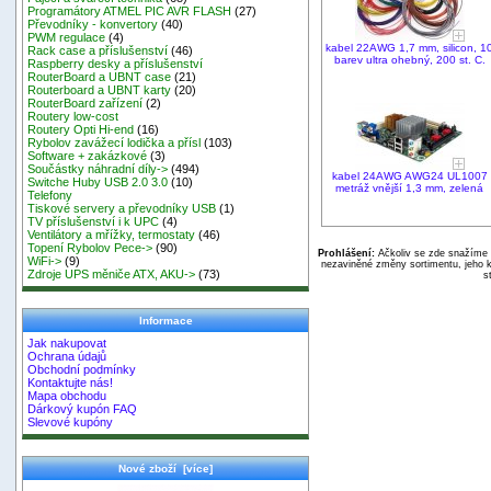
Programátory ATMEL PIC AVR FLASH
(27)
Převodníky - konvertory
(40)
PWM regulace
(4)
kabel 22AWG 1,7 mm, silicon, 1
Rack case a příslušenství
(46)
barev ultra ohebný, 200 st. C.
Raspberry desky a příslušenství
RouterBoard a UBNT case
(21)
Routerboard a UBNT karty
(20)
RouterBoard zařízení
(2)
Routery low-cost
Routery Opti Hi-end
(16)
Rybolov zavážecí lodička a přísl
(103)
Software + zakázkové
(3)
Součástky náhradní díly->
(494)
kabel 24AWG AWG24 UL1007
Switche Huby USB 2.0 3.0
(10)
metráž vnější 1,3 mm, zelená
Telefony
Tiskové servery a převodníky USB
(1)
TV příslušenství i k UPC
(4)
Ventilátory a mřížky, termostaty
(46)
Topení Rybolov Pece->
(90)
Prohlášení:
Ačkoliv se zde snažíme p
WiFi->
(9)
nezaviněné změny sortimentu, jeho k
Zdroje UPS měniče ATX, AKU->
(73)
s
Informace
Jak nakupovat
Ochrana údajů
Obchodní podmínky
Kontaktujte nás!
Mapa obchodu
Dárkový kupón FAQ
Slevové kupóny
Nové zboží [více]