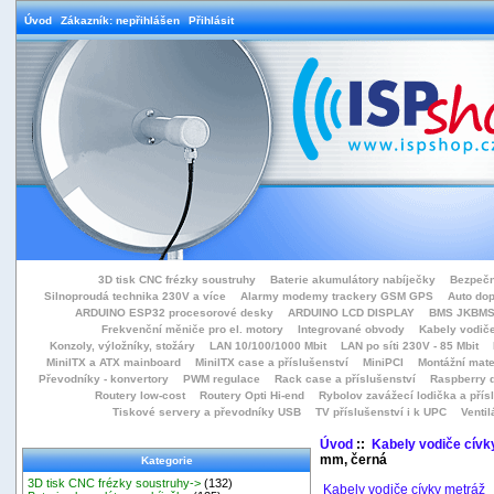
Úvod
Zákazník: nepřihlášen
Přihlásit
3D tisk CNC frézky soustruhy
Baterie akumulátory nabíječky
Bezpečn
Silnoproudá technika 230V a více
Alarmy modemy trackery GSM GPS
Auto do
ARDUINO ESP32 procesorové desky
ARDUINO LCD DISPLAY
BMS JKBMS
Frekvenční měniče pro el. motory
Integrované obvody
Kabely vodiče
Konzoly, výložníky, stožáry
LAN 10/100/1000 Mbit
LAN po síti 230V - 85 Mbit
MiniITX a ATX mainboard
MiniITX case a příslušenství
MiniPCI
Montážní mate
Převodníky - konvertory
PWM regulace
Rack case a příslušenství
Raspberry d
Routery low-cost
Routery Opti Hi-end
Rybolov zavážecí lodička a přísl
Tiskové servery a převodníky USB
TV příslušenství i k UPC
Ventil
Úvod
::
Kabely vodiče cívk
mm, černá
Kategorie
3D tisk CNC frézky soustruhy->
(132)
Kabely vodiče cívky metráž