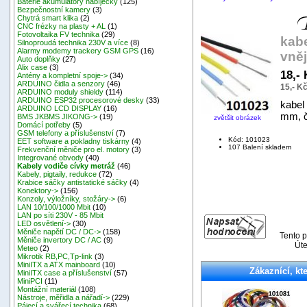
Baterie akumulátory nabíječky
(125)
Bezpečnostní kamery
(3)
Chytrá smart klika
(2)
CNC frézky na plasty + AL
(1)
Fotovoltaika FV technika
(29)
kab
Silnoproudá technika 230V a více
(8)
Alarmy modemy trackery GSM GPS
(16)
vněj
Auto doplňky
(27)
Alix case
(3)
18,-
Antény a kompletní spoje->
(34)
ARDUINO čidla a senzory
(46)
15,- K
ARDUINO moduly shieldy
(114)
ARDUINO ESP32 procesorové desky
(33)
kabel
ARDUINO LCD DISPLAY
(16)
mm, č
BMS JKBMS JIKONG->
(19)
zvětšit obrázek
Domácí potřeby
(5)
GSM telefony a příslušenství
(7)
Kód: 101023
EET software a pokladny tiskárny
(4)
107 Balení skladem
Frekvenční měniče pro el. motory
(3)
Integrované obvody
(40)
Kabely vodiče cívky metráž
(46)
Kabely, pigtaily, redukce
(72)
Krabice sáčky antistatické sáčky
(4)
Konektory->
(156)
Konzoly, výložníky, stožáry->
(6)
LAN 10/100/1000 Mbit
(10)
LAN po síti 230V - 85 Mbit
LED osvětlení->
(30)
Měniče napětí DC / DC->
(158)
Tento p
Měniče invertory DC / AC
(9)
Úte
Meteo
(2)
Mikrotik RB,PC,Tp-link
(3)
MiniITX a ATX mainboard
(10)
Zákaznící, kte
MiniITX case a příslušenství
(57)
MiniPCI
(11)
Montážní materiál
(108)
Nástroje, měřidla a nářadí->
(229)
Pájecí a svářecí technika
(68)