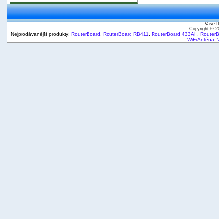
Vaše I
Copyright © 
Nejprodávanější produkty:
RouterBoard
,
RouterBoard RB411
,
RouterBoard 433AH
,
Router
WiFi Anténa
,