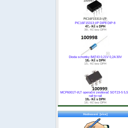
PIC16F15313-I/P DIP8 DIP-8
47,- Kč s DPH
39,- Kč bez DPH
Dioda schottky BAT43 0,21V 0,2A 30V
18,- Kč s DPH
15,- Kč bez DPH
MCP6001T-I/LT operační zesilovač SOT23-5 5,
rail-to-rail
19,- Kč s DPH
16,- Kč bez DPH
Hodnocení [více]