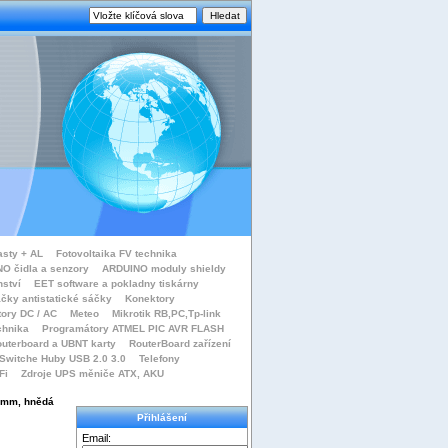
asty + AL
Fotovoltaika FV technika
O čidla a senzory
ARDUINO moduly shieldy
nství
EET software a pokladny tiskárny
čky antistatické sáčky
Konektory
tory DC / AC
Meteo
Mikrotik RB,PC,Tp-link
chnika
Programátory ATMEL PIC AVR FLASH
uterboard a UBNT karty
RouterBoard zařízení
Switche Huby USB 2.0 3.0
Telefony
Fi
Zdroje UPS měniče ATX, AKU
 mm, hnědá
Přihlášení
Email: