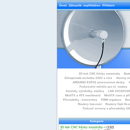
Úvod
Zákazník: nepřihlášen
Přihlásit
3D tisk CNC frézky soustruhy
Bate
Silnoproudá technika 230V a více
Alarmy m
ARDUINO ESP32 procesorové desky
Frekvenční měniče pro el. motory
Konzoly, výložníky, stožáry
LAN 10/100/100
MiniITX a ATX mainboard
MiniITX case a př
Převodníky - konvertory
PWM regulace
Rac
Routery low-cost
Routery Opti Hi-e
Tiskové servery a převodníky U
Kategorie
3D tisk CNC frézky soustruhy->
(132)