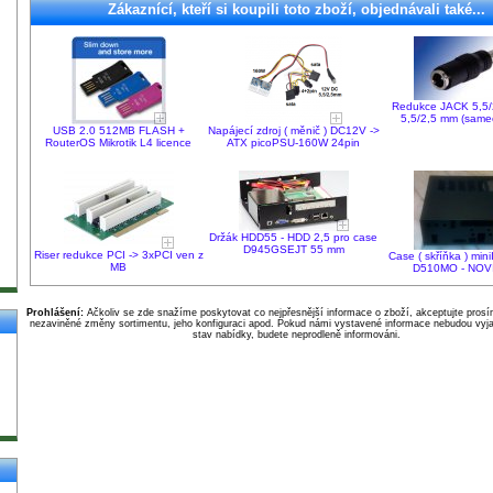
Zákaznící, kteří si koupili toto zboží, objednávali také...
Redukce JACK 5,5/
5,5/2,5 mm (samec
USB 2.0 512MB FLASH +
Napájecí zdroj ( měnič ) DC12V ->
RouterOS Mikrotik L4 licence
ATX picoPSU-160W 24pin
Držák HDD55 - HDD 2,5 pro case
D945GSEJT 55 mm
Riser redukce PCI -> 3xPCI ven z
Case ( skříňka ) min
MB
D510MO - NOV
Prohlášení:
Ačkoliv se zde snažíme poskytovat co nejpřesnější informace o zboží, akceptujte pros
nezaviněné změny sortimentu, jeho konfiguraci apod. Pokud námi vystavené informace nebudou vyja
stav nabídky, budete neprodleně informováni.