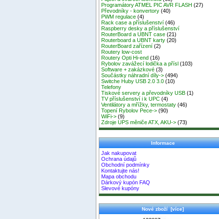
Programátory ATMEL PIC AVR FLASH
(27)
Převodníky - konvertory
(40)
PWM regulace
(4)
Rack case a příslušenství
(46)
Raspberry desky a příslušenství
RouterBoard a UBNT case
(21)
Routerboard a UBNT karty
(20)
RouterBoard zařízení
(2)
Routery low-cost
Routery Opti Hi-end
(16)
Rybolov zavážecí lodička a přísl
(103)
Software + zakázkové
(3)
Součástky náhradní díly->
(494)
Switche Huby USB 2.0 3.0
(10)
Telefony
Tiskové servery a převodníky USB
(1)
TV příslušenství i k UPC
(4)
Ventilátory a mřížky, termostaty
(46)
Topení Rybolov Pece->
(90)
WiFi->
(9)
Zdroje UPS měniče ATX, AKU->
(73)
Informace
Jak nakupovat
Ochrana údajů
Obchodní podmínky
Kontaktujte nás!
Mapa obchodu
Dárkový kupón FAQ
Slevové kupóny
Nové zboží [více]