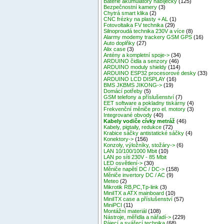
Baterie akumulátory nabíječky
(125)
Bezpečnostní kamery
(3)
Chytrá smart klika
(2)
CNC frézky na plasty + AL
(1)
Fotovoltaika FV technika
(29)
Silnoproudá technika 230V a více
(8)
Alarmy modemy trackery GSM GPS
(16)
Auto doplňky
(27)
Alix case
(3)
Antény a kompletní spoje->
(34)
ARDUINO čidla a senzory
(46)
ARDUINO moduly shieldy
(114)
ARDUINO ESP32 procesorové desky
(33)
ARDUINO LCD DISPLAY
(16)
BMS JKBMS JIKONG->
(19)
Domácí potřeby
(5)
GSM telefony a příslušenství
(7)
EET software a pokladny tiskárny
(4)
Frekvenční měniče pro el. motory
(3)
Integrované obvody
(40)
Kabely vodiče cívky metráž
(46)
Kabely, pigtaily, redukce
(72)
Krabice sáčky antistatické sáčky
(4)
Konektory->
(156)
Konzoly, výložníky, stožáry->
(6)
LAN 10/100/1000 Mbit
(10)
LAN po síti 230V - 85 Mbit
LED osvětlení->
(30)
Měniče napětí DC / DC->
(158)
Měniče invertory DC / AC
(9)
Meteo
(2)
Mikrotik RB,PC,Tp-link
(3)
MiniITX a ATX mainboard
(10)
MiniITX case a příslušenství
(57)
MiniPCI
(11)
Montážní materiál
(108)
Nástroje, měřidla a nářadí->
(229)
Pájecí a svářecí technika
(68)