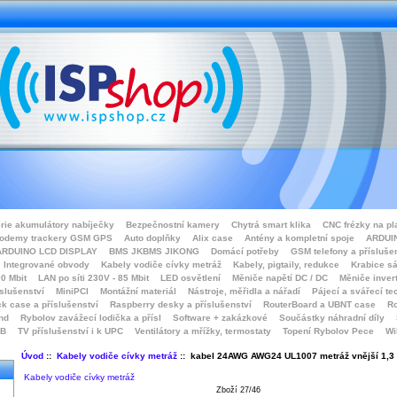
rie akumulátory nabíječky
Bezpečnostní kamery
Chytrá smart klika
CNC frézky na pl
odemy trackery GSM GPS
Auto doplňky
Alix case
Antény a kompletní spoje
ARDUIN
ARDUINO LCD DISPLAY
BMS JKBMS JIKONG
Domácí potřeby
GSM telefony a přísluše
Integrované obvody
Kabely vodiče cívky metráž
Kabely, pigtaily, redukce
Krabice sá
0 Mbit
LAN po síti 230V - 85 Mbit
LED osvětlení
Měniče napětí DC / DC
Měniče inver
íslušenství
MiniPCI
Montážní materiál
Nástroje, měřidla a nářadí
Pájecí a svářecí te
k case a příslušenství
Raspberry desky a příslušenství
RouterBoard a UBNT case
Ro
nd
Rybolov zavážecí lodička a přísl
Software + zakázkové
Součástky náhradní díly
SB
TV příslušenství i k UPC
Ventilátory a mřížky, termostaty
Topení Rybolov Pece
Wi
Úvod
::
Kabely vodiče cívky metráž
:: kabel 24AWG AWG24 UL1007 metráž vnější 1,3
Kabely vodiče cívky metráž
Zboží 27/46