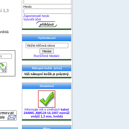
Heslo:
 1,3
Zapomenuté heslo
Vytvořit účet
hnědá
Vyhledávaní
Rozšířené hledání
Nákupní košík [více]
Váš nákupní košík je prázdný.
Oznámení
Informujte mě o změnách
kabel
24AWG AWG24 UL1007 metráž
vnější 1,3 mm, hnědá
Měna