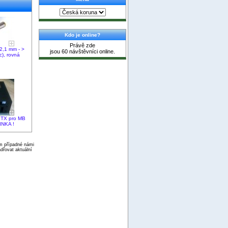
Kdo je online?
Právě zde
2,1 mm - >
jsou 60 návštěvníci online.
), rovná
iITX pro MB
INKA !
ím případné námi
dřovat aktuální