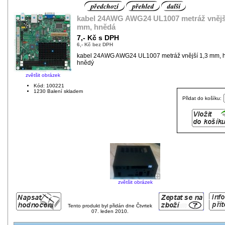
kabel 24AWG AWG24 UL1007 metráž vnější
mm, hnědá
7,- Kč s DPH
6,- Kč bez DPH
kabel 24AWG AWG24 UL1007 metráž vnější 1,3 mm, 
hnědý
zvětšit obrázek
Kód: 100221
1230 Balení skladem
Přidat do košíku:
zvětšit obrázek
Tento produkt byl přidán dne Čtvrtek
07. leden 2010.