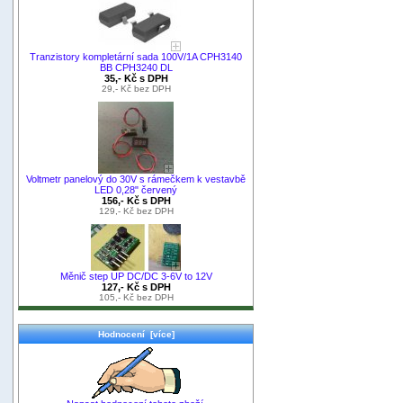
Tranzistory kompletární sada 100V/1A CPH3140
BB CPH3240 DL
35,- Kč s DPH
29,- Kč bez DPH
Voltmetr panelový do 30V s rámečkem k vestavbě
LED 0,28" červený
156,- Kč s DPH
129,- Kč bez DPH
Měnič step UP DC/DC 3-6V to 12V
127,- Kč s DPH
105,- Kč bez DPH
Hodnocení [více]