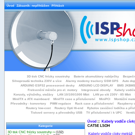
Úvod
Zákazník: nepřihlášen
Přihlásit
3D tisk CNC frézky soustruhy
Baterie akumulátory nabíječky
Bezpečn
Silnoproudá technika 230V a více
Alarmy modemy trackery GSM GPS
Auto do
ARDUINO ESP32 procesorové desky
ARDUINO LCD DISPLAY
BMS JKBMS
Frekvenční měniče pro el. motory
Integrované obvody
Kabely vodiče
Konzoly, výložníky, stožáry
LAN 10/100/1000 Mbit
LAN po síti 230V - 85 Mbit
MiniITX a ATX mainboard
MiniITX case a příslušenství
MiniPCI
Montážní mate
Převodníky - konvertory
PWM regulace
Rack case a příslušenství
Raspberry d
Routery low-cost
Routery Opti Hi-end
Rybolov zavážecí lodička a přísl
Tiskové servery a převodníky USB
TV příslušenství i k UPC
Ventil
Úvod
::
Kabely vodiče cívk
CAT5E LSOH
Kategorie
3D tisk CNC frézky soustruhy->
(132)
Kabely vodiče cívky metráž