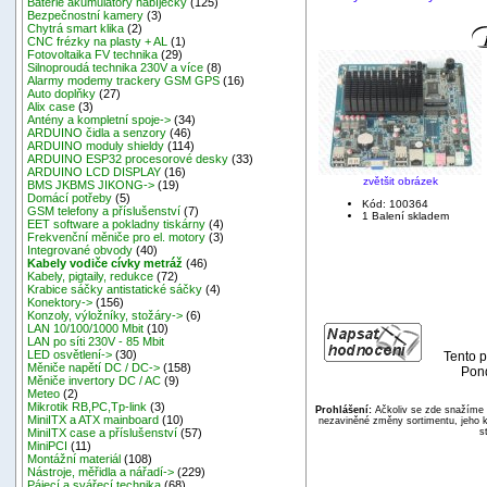
Baterie akumulátory nabíječky
(125)
Bezpečnostní kamery
(3)
Chytrá smart klika
(2)
CNC frézky na plasty + AL
(1)
Fotovoltaika FV technika
(29)
Silnoproudá technika 230V a více
(8)
Alarmy modemy trackery GSM GPS
(16)
Auto doplňky
(27)
Alix case
(3)
Antény a kompletní spoje->
(34)
ARDUINO čidla a senzory
(46)
ARDUINO moduly shieldy
(114)
ARDUINO ESP32 procesorové desky
(33)
ARDUINO LCD DISPLAY
(16)
zvětšit obrázek
BMS JKBMS JIKONG->
(19)
Domácí potřeby
(5)
Kód: 100364
GSM telefony a příslušenství
(7)
1 Balení skladem
EET software a pokladny tiskárny
(4)
Frekvenční měniče pro el. motory
(3)
Integrované obvody
(40)
Kabely vodiče cívky metráž
(46)
Kabely, pigtaily, redukce
(72)
Krabice sáčky antistatické sáčky
(4)
Konektory->
(156)
Konzoly, výložníky, stožáry->
(6)
LAN 10/100/1000 Mbit
(10)
LAN po síti 230V - 85 Mbit
LED osvětlení->
(30)
Tento p
Měniče napětí DC / DC->
(158)
Pond
Měniče invertory DC / AC
(9)
Meteo
(2)
Mikrotik RB,PC,Tp-link
(3)
Prohlášení:
Ačkoliv se zde snažíme p
MiniITX a ATX mainboard
(10)
nezaviněné změny sortimentu, jeho k
s
MiniITX case a příslušenství
(57)
MiniPCI
(11)
Montážní materiál
(108)
Nástroje, měřidla a nářadí->
(229)
Pájecí a svářecí technika
(68)