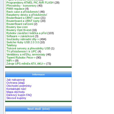
Programátory ATMEL PIC AVR FLASH
(28)
Převodníky - konvertory
(40)
PWM regulace
(4)
Rack case a příslušenství
(46)
Raspberry desky a příslušenství
RouterBoard a UBNT case
(21)
Routerboard a UBNT karty
(20)
RouterBoard zařízení
(2)
Routery low-cost
Routery Opti Hi-end
(16)
Rybolov zavážecí lodička a přísl
(103)
Software + zakázkové
(3)
Součástky náhradní díly->
(494)
Switche Huby USB 2.0 3.0
(10)
Telefony
Tiskové servery a převodníky USB
(1)
TV příslušenství i k UPC
(4)
Ventilátory a mřížky, termostaty
(46)
Topení Rybolov Pece->
(90)
WiFi->
(9)
Zdroje UPS měniče ATX, AKU->
(73)
Informace
Jak nakupovat
Ochrana údajů
Obchodní podmínky
Kontaktujte nás!
Mapa obchodu
Dárkový kupón FAQ
Slevové kupóny
Nové zboží [více]