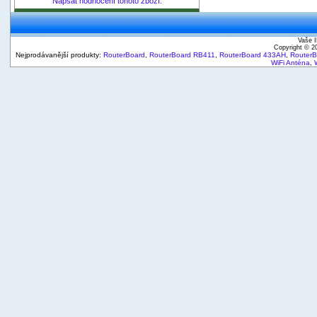
Napsat hodnocení tohoto zboží.
Vaše I
Copyright © 
Nejprodávanější produkty:
RouterBoard
,
RouterBoard RB411
,
RouterBoard 433AH
,
Router
WiFi Anténa
,