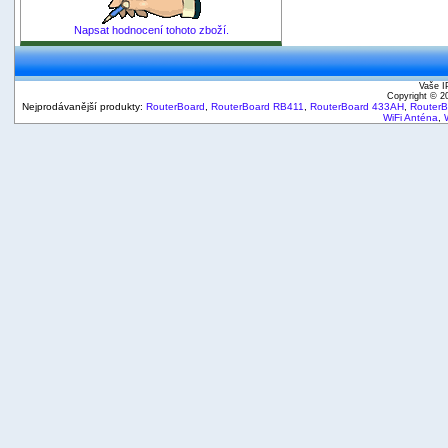
Napsat hodnocení tohoto zboží.
Vaše I
Copyright © 
Nejprodávanější produkty:
RouterBoard
,
RouterBoard RB411
,
RouterBoard 433AH
,
Router
WiFi Anténa
,