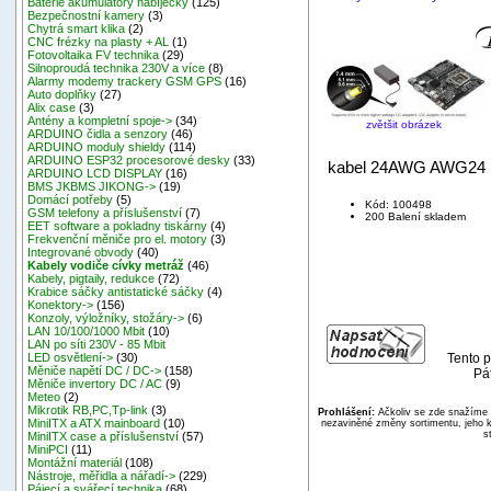
Baterie akumulátory nabíječky
(125)
Bezpečnostní kamery
(3)
Chytrá smart klika
(2)
CNC frézky na plasty + AL
(1)
Fotovoltaika FV technika
(29)
Silnoproudá technika 230V a více
(8)
Alarmy modemy trackery GSM GPS
(16)
Auto doplňky
(27)
Alix case
(3)
Antény a kompletní spoje->
(34)
zvětšit obrázek
ARDUINO čidla a senzory
(46)
ARDUINO moduly shieldy
(114)
ARDUINO ESP32 procesorové desky
(33)
kabel 24AWG AWG24 UL
ARDUINO LCD DISPLAY
(16)
BMS JKBMS JIKONG->
(19)
Domácí potřeby
(5)
Kód: 100498
GSM telefony a příslušenství
(7)
200 Balení skladem
EET software a pokladny tiskárny
(4)
Frekvenční měniče pro el. motory
(3)
Integrované obvody
(40)
Kabely vodiče cívky metráž
(46)
Kabely, pigtaily, redukce
(72)
Krabice sáčky antistatické sáčky
(4)
Konektory->
(156)
Konzoly, výložníky, stožáry->
(6)
LAN 10/100/1000 Mbit
(10)
LAN po síti 230V - 85 Mbit
Tento p
LED osvětlení->
(30)
Měniče napětí DC / DC->
(158)
Pát
Měniče invertory DC / AC
(9)
Meteo
(2)
Mikrotik RB,PC,Tp-link
(3)
Prohlášení:
Ačkoliv se zde snažíme p
MiniITX a ATX mainboard
(10)
nezaviněné změny sortimentu, jeho k
s
MiniITX case a příslušenství
(57)
MiniPCI
(11)
Montážní materiál
(108)
Nástroje, měřidla a nářadí->
(229)
Pájecí a svářecí technika
(68)