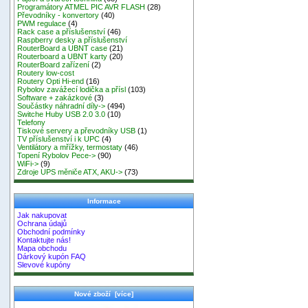
Programátory ATMEL PIC AVR FLASH
(28)
Převodníky - konvertory
(40)
PWM regulace
(4)
Rack case a příslušenství
(46)
Raspberry desky a příslušenství
RouterBoard a UBNT case
(21)
Routerboard a UBNT karty
(20)
RouterBoard zařízení
(2)
Routery low-cost
Routery Opti Hi-end
(16)
Rybolov zavážecí lodička a přísl
(103)
Software + zakázkové
(3)
Součástky náhradní díly->
(494)
Switche Huby USB 2.0 3.0
(10)
Telefony
Tiskové servery a převodníky USB
(1)
TV příslušenství i k UPC
(4)
Ventilátory a mřížky, termostaty
(46)
Topení Rybolov Pece->
(90)
WiFi->
(9)
Zdroje UPS měniče ATX, AKU->
(73)
Informace
Jak nakupovat
Ochrana údajů
Obchodní podmínky
Kontaktujte nás!
Mapa obchodu
Dárkový kupón FAQ
Slevové kupóny
Nové zboží [více]