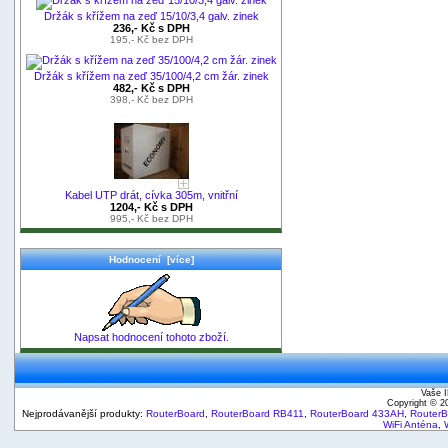
Držák s křížem na zeď 15/10/3,4 galv. zinek
236,- Kč s DPH
195,- Kč bez DPH
Držák s křížem na zeď 35/100/4,2 cm žár. zinek
482,- Kč s DPH
398,- Kč bez DPH
Kabel UTP drát, cívka 305m, vnitřní
1204,- Kč s DPH
995,- Kč bez DPH
Hodnocení [více]
Napsat hodnocení tohoto zboží.
Vaše I
Copyright © 
Nejprodávanější produkty:
RouterBoard
,
RouterBoard RB411
,
RouterBoard 433AH
,
Router
WiFi Anténa
,