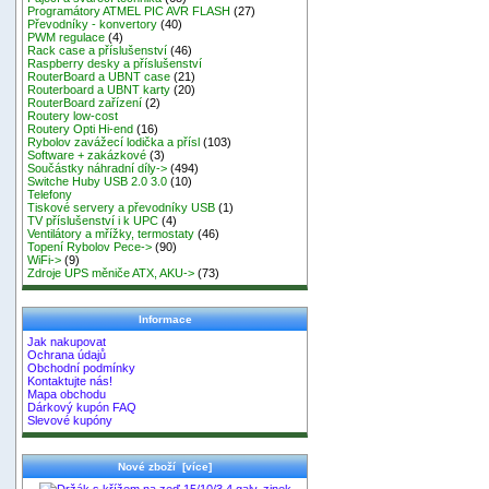
Programátory ATMEL PIC AVR FLASH
(27)
Převodníky - konvertory
(40)
PWM regulace
(4)
Rack case a příslušenství
(46)
Raspberry desky a příslušenství
RouterBoard a UBNT case
(21)
Routerboard a UBNT karty
(20)
RouterBoard zařízení
(2)
Routery low-cost
Routery Opti Hi-end
(16)
Rybolov zavážecí lodička a přísl
(103)
Software + zakázkové
(3)
Součástky náhradní díly->
(494)
Switche Huby USB 2.0 3.0
(10)
Telefony
Tiskové servery a převodníky USB
(1)
TV příslušenství i k UPC
(4)
Ventilátory a mřížky, termostaty
(46)
Topení Rybolov Pece->
(90)
WiFi->
(9)
Zdroje UPS měniče ATX, AKU->
(73)
Informace
Jak nakupovat
Ochrana údajů
Obchodní podmínky
Kontaktujte nás!
Mapa obchodu
Dárkový kupón FAQ
Slevové kupóny
Nové zboží [více]