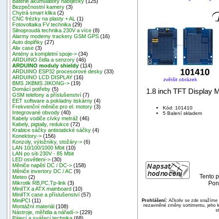
Baterie akumulátory nabíječky
(125)
Bezpečnostní kamery
(3)
Chytrá smart klika
(2)
CNC frézky na plasty + AL
(1)
Fotovoltaika FV technika
(29)
Silnoproudá technika 230V a více
(8)
Alarmy modemy trackery GSM GPS
(16)
Auto doplňky
(27)
Alix case
(3)
Antény a kompletní spoje->
(34)
ARDUINO čidla a senzory
(46)
ARDUINO moduly shieldy
(114)
ARDUINO ESP32 procesorové desky
(33)
ARDUINO LCD DISPLAY
(16)
zvětšit obrázek
BMS JKBMS JIKONG->
(19)
Domácí potřeby
(5)
1.8 inch TFT Display
GSM telefony a příslušenství
(7)
EET software a pokladny tiskárny
(4)
Frekvenční měniče pro el. motory
(3)
Kód: 101410
Integrované obvody
(40)
5 Balení skladem
Kabely vodiče cívky metráž
(46)
Kabely, pigtaily, redukce
(72)
Krabice sáčky antistatické sáčky
(4)
Konektory->
(156)
Konzoly, výložníky, stožáry->
(6)
LAN 10/100/1000 Mbit
(10)
LAN po síti 230V - 85 Mbit
LED osvětlení->
(30)
Měniče napětí DC / DC->
(158)
Měniče invertory DC / AC
(9)
Tento p
Meteo
(2)
Pond
Mikrotik RB,PC,Tp-link
(3)
MiniITX a ATX mainboard
(10)
MiniITX case a příslušenství
(57)
MiniPCI
(11)
Prohlášení:
Ačkoliv se zde snažíme p
nezaviněné změny sortimentu, jeho k
Montážní materiál
(108)
s
Nástroje, měřidla a nářadí->
(229)
Pájecí a svářecí technika
(68)