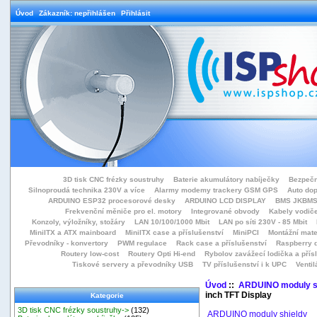
Úvod
Zákazník: nepřihlášen
Přihlásit
3D tisk CNC frézky soustruhy
Baterie akumulátory nabíječky
Bezpečn
Silnoproudá technika 230V a více
Alarmy modemy trackery GSM GPS
Auto do
ARDUINO ESP32 procesorové desky
ARDUINO LCD DISPLAY
BMS JKBMS
Frekvenční měniče pro el. motory
Integrované obvody
Kabely vodiče
Konzoly, výložníky, stožáry
LAN 10/100/1000 Mbit
LAN po síti 230V - 85 Mbit
MiniITX a ATX mainboard
MiniITX case a příslušenství
MiniPCI
Montážní mate
Převodníky - konvertory
PWM regulace
Rack case a příslušenství
Raspberry d
Routery low-cost
Routery Opti Hi-end
Rybolov zavážecí lodička a přísl
Tiskové servery a převodníky USB
TV příslušenství i k UPC
Ventil
Úvod
::
ARDUINO moduly s
inch TFT Display
Kategorie
3D tisk CNC frézky soustruhy->
(132)
ARDUINO moduly shieldy