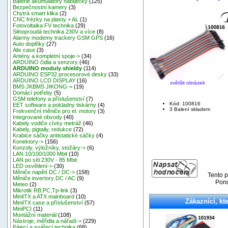
Baterie akumulátory nabíječky
(125)
Bezpečnostní kamery
(3)
Chytrá smart klika
(2)
CNC frézky na plasty + AL
(1)
Fotovoltaika FV technika
(29)
Silnoproudá technika 230V a více
(8)
Alarmy modemy trackery GSM GPS
(16)
Auto doplňky
(27)
Alix case
(3)
Antény a kompletní spoje->
(34)
ARDUINO čidla a senzory
(46)
ARDUINO moduly shieldy
(114)
ARDUINO ESP32 procesorové desky
(33)
ARDUINO LCD DISPLAY
(16)
zvětšit obrázek
BMS JKBMS JIKONG->
(19)
Domácí potřeby
(5)
GSM telefony a příslušenství
(7)
Kód: 100816
EET software a pokladny tiskárny
(4)
3 Balení skladem
Frekvenční měniče pro el. motory
(3)
Integrované obvody
(40)
Kabely vodiče cívky metráž
(46)
Kabely, pigtaily, redukce
(72)
Krabice sáčky antistatické sáčky
(4)
Konektory->
(156)
Konzoly, výložníky, stožáry->
(6)
LAN 10/100/1000 Mbit
(10)
LAN po síti 230V - 85 Mbit
LED osvětlení->
(30)
Měniče napětí DC / DC->
(158)
Tento p
Měniče invertory DC / AC
(9)
Pond
Meteo
(2)
Mikrotik RB,PC,Tp-link
(3)
MiniITX a ATX mainboard
(10)
Zákaznící, kte
MiniITX case a příslušenství
(57)
MiniPCI
(11)
Montážní materiál
(108)
Nástroje, měřidla a nářadí->
(229)
Pájecí a svářecí technika
(68)