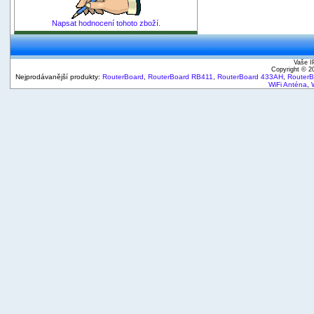
Napsat hodnocení tohoto zboží.
Vaše I
Copyright © 
Nejprodávanější produkty:
RouterBoard
,
RouterBoard RB411
,
RouterBoard 433AH
,
Router
WiFi Anténa
,