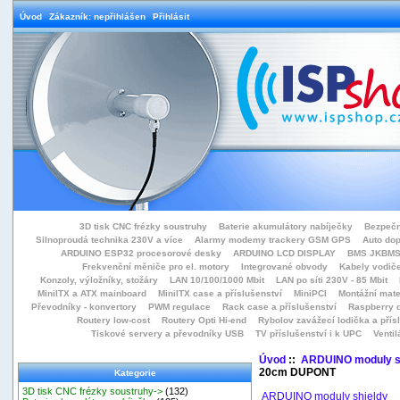
Úvod
Zákazník: nepřihlášen
Přihlásit
3D tisk CNC frézky soustruhy
Baterie akumulátory nabíječky
Bezpečn
Silnoproudá technika 230V a více
Alarmy modemy trackery GSM GPS
Auto do
ARDUINO ESP32 procesorové desky
ARDUINO LCD DISPLAY
BMS JKBMS
Frekvenční měniče pro el. motory
Integrované obvody
Kabely vodiče
Konzoly, výložníky, stožáry
LAN 10/100/1000 Mbit
LAN po síti 230V - 85 Mbit
MiniITX a ATX mainboard
MiniITX case a příslušenství
MiniPCI
Montážní mate
Převodníky - konvertory
PWM regulace
Rack case a příslušenství
Raspberry d
Routery low-cost
Routery Opti Hi-end
Rybolov zavážecí lodička a přísl
Tiskové servery a převodníky USB
TV příslušenství i k UPC
Ventil
Úvod
::
ARDUINO moduly s
20cm DUPONT
Kategorie
3D tisk CNC frézky soustruhy->
(132)
ARDUINO moduly shieldy