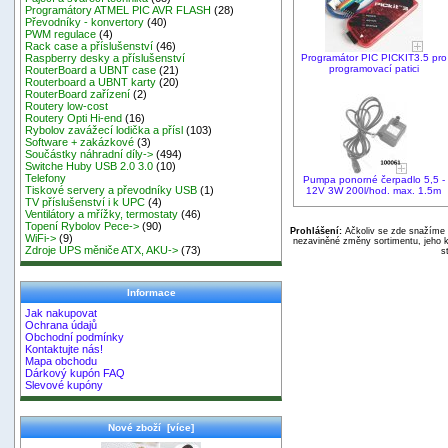
Programátory ATMEL PIC AVR FLASH
(28)
Převodníky - konvertory
(40)
PWM regulace
(4)
Rack case a příslušenství
(46)
Programátor PIC PICKIT3.5 pro
Raspberry desky a příslušenství
programovací patici
RouterBoard a UBNT case
(21)
Routerboard a UBNT karty
(20)
RouterBoard zařízení
(2)
Routery low-cost
Routery Opti Hi-end
(16)
Rybolov zavážecí lodička a přísl
(103)
Software + zakázkové
(3)
Součástky náhradní díly->
(494)
Switche Huby USB 2.0 3.0
(10)
Telefony
Pumpa ponorné čerpadlo 5,5 -
Tiskové servery a převodníky USB
(1)
12V 3W 200l/hod. max. 1.5m
TV příslušenství i k UPC
(4)
Ventilátory a mřížky, termostaty
(46)
Topení Rybolov Pece->
(90)
Prohlášení:
Ačkoliv se zde snažíme p
WiFi->
(9)
nezaviněné změny sortimentu, jeho k
Zdroje UPS měniče ATX, AKU->
(73)
s
Informace
Jak nakupovat
Ochrana údajů
Obchodní podmínky
Kontaktujte nás!
Mapa obchodu
Dárkový kupón FAQ
Slevové kupóny
Nové zboží [více]