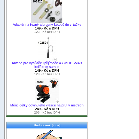
Adaptér na řezný a brusný kotouč do vrtačky
149,- Kč s DPH
123,- Kč bez DPH
Anténa pro vysílače i přijímače 433MHz SMA s
kolíčkem samec
149,- Kč s DPH
123,- Kč bez DPH
Měřič délky odvinutého vlasce na prut v metrech
249,- Kč s DPH
206,- Kč bez DPH
Hodnocení [více]