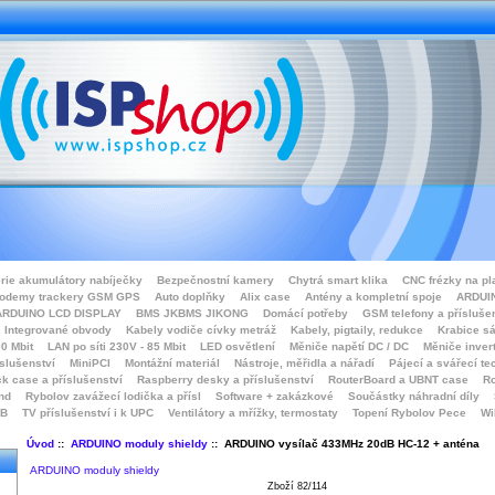
rie akumulátory nabíječky
Bezpečnostní kamery
Chytrá smart klika
CNC frézky na pl
odemy trackery GSM GPS
Auto doplňky
Alix case
Antény a kompletní spoje
ARDUIN
ARDUINO LCD DISPLAY
BMS JKBMS JIKONG
Domácí potřeby
GSM telefony a přísluše
Integrované obvody
Kabely vodiče cívky metráž
Kabely, pigtaily, redukce
Krabice sá
0 Mbit
LAN po síti 230V - 85 Mbit
LED osvětlení
Měniče napětí DC / DC
Měniče inver
íslušenství
MiniPCI
Montážní materiál
Nástroje, měřidla a nářadí
Pájecí a svářecí te
k case a příslušenství
Raspberry desky a příslušenství
RouterBoard a UBNT case
Ro
nd
Rybolov zavážecí lodička a přísl
Software + zakázkové
Součástky náhradní díly
SB
TV příslušenství i k UPC
Ventilátory a mřížky, termostaty
Topení Rybolov Pece
Wi
Úvod
::
ARDUINO moduly shieldy
:: ARDUINO vysílač 433MHz 20dB HC-12 + anténa
ARDUINO moduly shieldy
Zboží 82/114