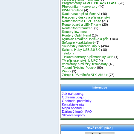
Programátory ATMEL PIC AVR FLASH
(28)
Převodníky - konvertory
(40)
PWM regulace
(4)
Rack case a příslušenství
(46)
Raspberry desky a příslušenství
RouterBoard a UBNT case
(21)
Routerboard a UBNT karty
(20)
RouterBoard zařízení
(2)
Routery low-cost
Routery Opti Hi-end
(16)
Rybolov zavážecí lodička a přísl
(103)
Software + zakázkové
(3)
Součástky náhradní díly->
(494)
Switche Huby USB 2.0 3.0
(10)
Telefony
Tiskové servery a převodníky USB
(1)
TV příslušenství i k UPC
(4)
Ventilátory a mřížky, termostaty
(46)
Topení Rybolov Pece->
(90)
WiFi->
(9)
Zdroje UPS měniče ATX, AKU->
(73)
Informace
Jak nakupovat
Ochrana údajů
Obchodní podmínky
Kontaktujte nás!
Mapa obchodu
Dárkový kupón FAQ
Slevové kupóny
Nové zboží [více]