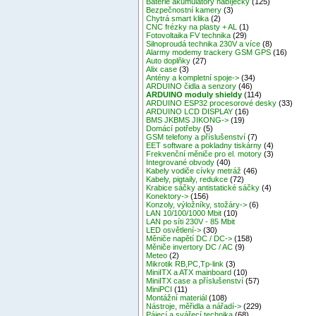
Baterie akumulátory nabíječky
(125)
Bezpečnostní kamery
(3)
Chytrá smart klika
(2)
CNC frézky na plasty + AL
(1)
Fotovoltaika FV technika
(29)
Silnoproudá technika 230V a více
(8)
Alarmy modemy trackery GSM GPS
(16)
Auto doplňky
(27)
Alix case
(3)
Antény a kompletní spoje->
(34)
ARDUINO čidla a senzory
(46)
ARDUINO moduly shieldy
(114)
ARDUINO ESP32 procesorové desky
(33)
ARDUINO LCD DISPLAY
(16)
BMS JKBMS JIKONG->
(19)
Domácí potřeby
(5)
GSM telefony a příslušenství
(7)
EET software a pokladny tiskárny
(4)
Frekvenční měniče pro el. motory
(3)
Integrované obvody
(40)
Kabely vodiče cívky metráž
(46)
Kabely, pigtaily, redukce
(72)
Krabice sáčky antistatické sáčky
(4)
Konektory->
(156)
Konzoly, výložníky, stožáry->
(6)
LAN 10/100/1000 Mbit
(10)
LAN po síti 230V - 85 Mbit
LED osvětlení->
(30)
Měniče napětí DC / DC->
(158)
Měniče invertory DC / AC
(9)
Meteo
(2)
Mikrotik RB,PC,Tp-link
(3)
MiniITX a ATX mainboard
(10)
MiniITX case a příslušenství
(57)
MiniPCI
(11)
Montážní materiál
(108)
Nástroje, měřidla a nářadí->
(229)
Pájecí a svářecí technika
(68)