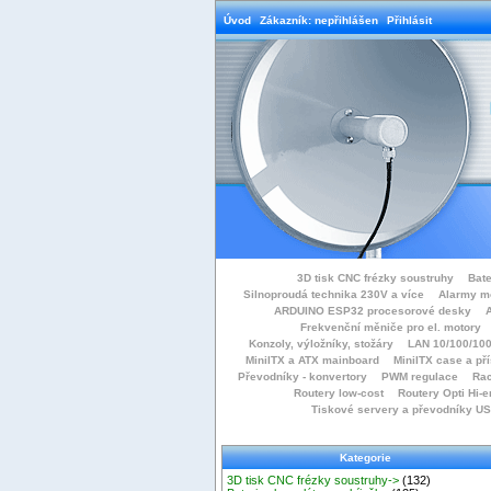
Úvod
Zákazník: nepřihlášen
Přihlásit
3D tisk CNC frézky soustruhy
Bate
Silnoproudá technika 230V a více
Alarmy m
ARDUINO ESP32 procesorové desky
Frekvenční měniče pro el. motory
Konzoly, výložníky, stožáry
LAN 10/100/100
MiniITX a ATX mainboard
MiniITX case a př
Převodníky - konvertory
PWM regulace
Rac
Routery low-cost
Routery Opti Hi-e
Tiskové servery a převodníky U
Kategorie
3D tisk CNC frézky soustruhy->
(132)