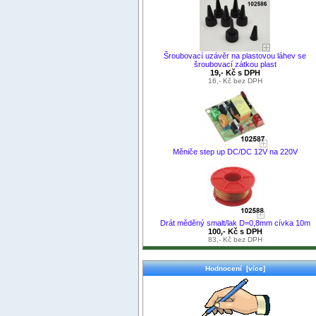
Šroubovací uzávěr na plastovou láhev se
šroubovací zátkou plast
19,- Kč s DPH
16,- Kč bez DPH
Měniče step up DC/DC 12V na 220V
Drát měděný smalt/lak D=0,8mm cívka 10m
100,- Kč s DPH
83,- Kč bez DPH
Hodnocení [více]