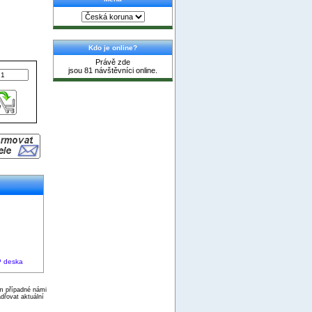
Kdo je online?
Právě zde
jsou 81 návštěvníci online.
 deska
ím případné námi
dřovat aktuální