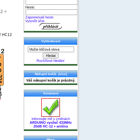
Heslo:
2 +
Zapomenuté heslo
Vytvořit účet
2 HC12
Vyhledávaní
Rozšířené hledání
Nákupní košík [více]
Váš nákupní košík je prázdný.
Oznámení
Informujte mě o změnách
ARDUINO vysílač 433MHz
20dB HC-12 + anténa
Měna