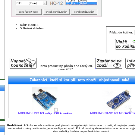
Kód: 100818
5 Balení skladem
Přidat do košíku:
Tento produkt byl přidán dne Úterý 28.
únor 2017.
Zákaznící, kteří si koupili toto zboží, objednávali také...
ARDUINO UNO R3 velký USB konektor
ARDUINO NANO R3 MEGA328P
Prohlášení:
Ačkoliv se zde snažíme poskytovat co nejpřesnější informace o zboží, akceptujte pros
nezaviněné změny sortimentu, jeho konfiguraci apod. Pokud námi vystavené informace nebudou vyja
stav nabídky, budete neprodleně informováni.