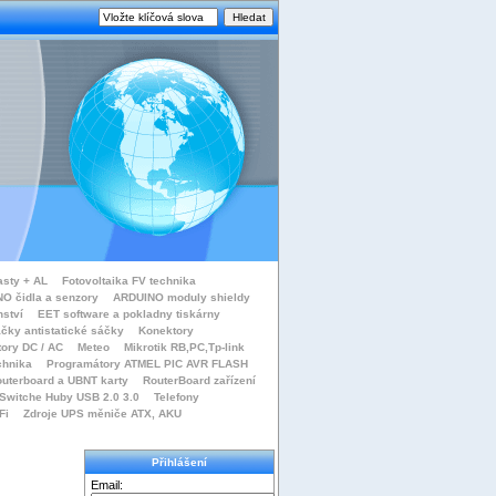
asty + AL
Fotovoltaika FV technika
O čidla a senzory
ARDUINO moduly shieldy
nství
EET software a pokladny tiskárny
čky antistatické sáčky
Konektory
tory DC / AC
Meteo
Mikrotik RB,PC,Tp-link
chnika
Programátory ATMEL PIC AVR FLASH
uterboard a UBNT karty
RouterBoard zařízení
Switche Huby USB 2.0 3.0
Telefony
Fi
Zdroje UPS měniče ATX, AKU
Přihlášení
Email: