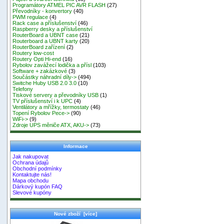
Programátory ATMEL PIC AVR FLASH
(27)
Převodníky - konvertory
(40)
PWM regulace
(4)
Rack case a příslušenství
(46)
Raspberry desky a příslušenství
RouterBoard a UBNT case
(21)
Routerboard a UBNT karty
(20)
RouterBoard zařízení
(2)
Routery low-cost
Routery Opti Hi-end
(16)
Rybolov zavážecí lodička a přísl
(103)
Software + zakázkové
(3)
Součástky náhradní díly->
(494)
Switche Huby USB 2.0 3.0
(10)
Telefony
Tiskové servery a převodníky USB
(1)
TV příslušenství i k UPC
(4)
Ventilátory a mřížky, termostaty
(46)
Topení Rybolov Pece->
(90)
WiFi->
(9)
Zdroje UPS měniče ATX, AKU->
(73)
Informace
Jak nakupovat
Ochrana údajů
Obchodní podmínky
Kontaktujte nás!
Mapa obchodu
Dárkový kupón FAQ
Slevové kupóny
Nové zboží [více]