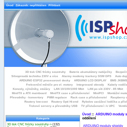
Úvod
Zákazník: nepřihlášen
Přihlásit
3D tisk CNC frézky soustruhy
Baterie akumulátory nabíječky
Bezpečn
Silnoproudá technika 230V a více
Alarmy modemy trackery GSM GPS
Auto do
ARDUINO ESP32 procesorové desky
ARDUINO LCD DISPLAY
BMS JKBMS
Frekvenční měniče pro el. motory
Integrované obvody
Kabely vodiče
Konzoly, výložníky, stožáry
LAN 10/100/1000 Mbit
LAN po síti 230V - 85 Mbit
MiniITX a ATX mainboard
MiniITX case a příslušenství
MiniPCI
Montážní mate
Převodníky - konvertory
PWM regulace
Rack case a příslušenství
Raspberry d
Routery low-cost
Routery Opti Hi-end
Rybolov zavážecí lodička a přísl
Tiskové servery a převodníky USB
TV příslušenství i k UPC
Ventil
Úvod
::
ARDUINO moduly s
oddělení
Kategorie
3D tisk CNC frézky soustruhy->
(132)
ARDUINO moduly shieldy