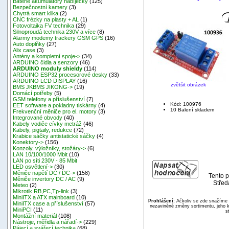
Baterie akumulátory nabíječky
(125)
Bezpečnostní kamery
(3)
Chytrá smart klika
(2)
CNC frézky na plasty + AL
(1)
Fotovoltaika FV technika
(29)
Silnoproudá technika 230V a více
(8)
Alarmy modemy trackery GSM GPS
(16)
Auto doplňky
(27)
Alix case
(3)
Antény a kompletní spoje->
(34)
ARDUINO čidla a senzory
(46)
ARDUINO moduly shieldy
(114)
ARDUINO ESP32 procesorové desky
(33)
ARDUINO LCD DISPLAY
(16)
zvětšit obrázek
BMS JKBMS JIKONG->
(19)
Domácí potřeby
(5)
GSM telefony a příslušenství
(7)
Kód: 100976
EET software a pokladny tiskárny
(4)
10 Balení skladem
Frekvenční měniče pro el. motory
(3)
Integrované obvody
(40)
Kabely vodiče cívky metráž
(46)
Kabely, pigtaily, redukce
(72)
Krabice sáčky antistatické sáčky
(4)
Konektory->
(156)
Konzoly, výložníky, stožáry->
(6)
LAN 10/100/1000 Mbit
(10)
LAN po síti 230V - 85 Mbit
LED osvětlení->
(30)
Měniče napětí DC / DC->
(158)
Tento p
Měniče invertory DC / AC
(9)
Střed
Meteo
(2)
Mikrotik RB,PC,Tp-link
(3)
MiniITX a ATX mainboard
(10)
Prohlášení:
Ačkoliv se zde snažíme p
MiniITX case a příslušenství
(57)
nezaviněné změny sortimentu, jeho k
MiniPCI
(11)
s
Montážní materiál
(108)
Nástroje, měřidla a nářadí->
(229)
Pájecí a svářecí technika
(68)