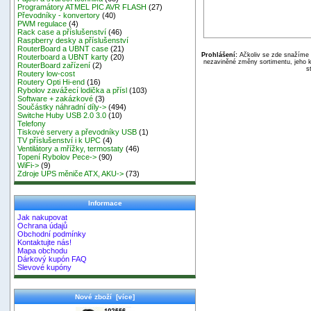
Programátory ATMEL PIC AVR FLASH
(27)
Převodníky - konvertory
(40)
PWM regulace
(4)
Rack case a příslušenství
(46)
Raspberry desky a příslušenství
RouterBoard a UBNT case
(21)
Prohlášení:
Ačkoliv se zde snažíme p
Routerboard a UBNT karty
(20)
nezaviněné změny sortimentu, jeho k
RouterBoard zařízení
(2)
s
Routery low-cost
Routery Opti Hi-end
(16)
Rybolov zavážecí lodička a přísl
(103)
Software + zakázkové
(3)
Součástky náhradní díly->
(494)
Switche Huby USB 2.0 3.0
(10)
Telefony
Tiskové servery a převodníky USB
(1)
TV příslušenství i k UPC
(4)
Ventilátory a mřížky, termostaty
(46)
Topení Rybolov Pece->
(90)
WiFi->
(9)
Zdroje UPS měniče ATX, AKU->
(73)
Informace
Jak nakupovat
Ochrana údajů
Obchodní podmínky
Kontaktujte nás!
Mapa obchodu
Dárkový kupón FAQ
Slevové kupóny
Nové zboží [více]