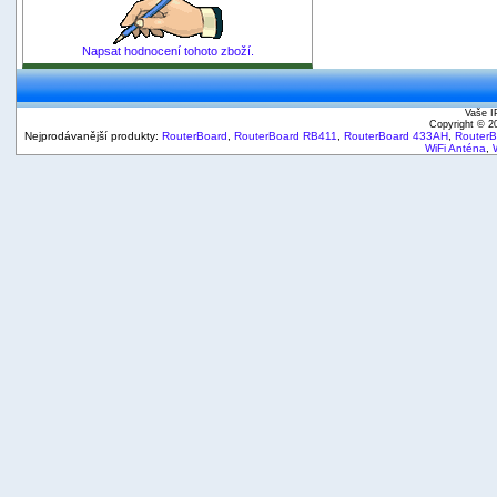
Napsat hodnocení tohoto zboží.
Vaše I
Copyright © 
Nejprodávanější produkty:
RouterBoard
,
RouterBoard RB411
,
RouterBoard 433AH
,
Router
WiFi Anténa
,