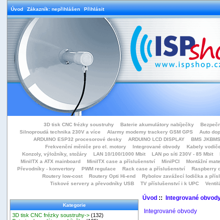
Úvod
Zákazník: nepřihlášen
Přihlásit
3D tisk CNC frézky soustruhy
Baterie akumulátory nabíječky
Bezpečn
Silnoproudá technika 230V a více
Alarmy modemy trackery GSM GPS
Auto do
ARDUINO ESP32 procesorové desky
ARDUINO LCD DISPLAY
BMS JKBMS
Frekvenční měniče pro el. motory
Integrované obvody
Kabely vodiče
Konzoly, výložníky, stožáry
LAN 10/100/1000 Mbit
LAN po síti 230V - 85 Mbit
MiniITX a ATX mainboard
MiniITX case a příslušenství
MiniPCI
Montážní mate
Převodníky - konvertory
PWM regulace
Rack case a příslušenství
Raspberry d
Routery low-cost
Routery Opti Hi-end
Rybolov zavážecí lodička a přísl
Tiskové servery a převodníky USB
TV příslušenství i k UPC
Ventil
Úvod
::
Integrované obvod
Kategorie
Integrované obvody
3D tisk CNC frézky soustruhy->
(132)