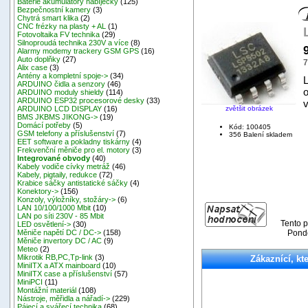
Baterie akumulátory nabíječky
(125)
Bezpečnostní kamery
(3)
Chytrá smart klika
(2)
CNC frézky na plasty + AL
(1)
Fotovoltaika FV technika
(29)
Silnoproudá technika 230V a více
(8)
Alarmy modemy trackery GSM GPS
(16)
Auto doplňky
(27)
7
Alix case
(3)
Antény a kompletní spoje->
(34)
ARDUINO čidla a senzory
(46)
o
ARDUINO moduly shieldy
(114)
ARDUINO ESP32 procesorové desky
(33)
v
zvětšit obrázek
ARDUINO LCD DISPLAY
(16)
BMS JKBMS JIKONG->
(19)
Domácí potřeby
(5)
Kód: 100405
GSM telefony a příslušenství
(7)
356 Balení skladem
EET software a pokladny tiskárny
(4)
Frekvenční měniče pro el. motory
(3)
Integrované obvody
(40)
Kabely vodiče cívky metráž
(46)
Kabely, pigtaily, redukce
(72)
Krabice sáčky antistatické sáčky
(4)
Konektory->
(156)
Konzoly, výložníky, stožáry->
(6)
LAN 10/100/1000 Mbit
(10)
LAN po síti 230V - 85 Mbit
Tento p
LED osvětlení->
(30)
Pondě
Měniče napětí DC / DC->
(158)
Měniče invertory DC / AC
(9)
Meteo
(2)
Mikrotik RB,PC,Tp-link
(3)
Zákaznící, kte
MiniITX a ATX mainboard
(10)
MiniITX case a příslušenství
(57)
MiniPCI
(11)
Montážní materiál
(108)
Nástroje, měřidla a nářadí->
(229)
Pájecí a svářecí technika
(68)