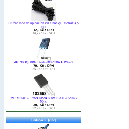
Pružné lano do upínacích lan s háčky - metráž 4,5
mm
12,- Kč s DPH
10,- Kč bez DPH
APT30DQ60BG Dioda 600V 30A TO247-2
79,- Kč s DPH
65,- Kč bez DPH
MUR1660FCT-YAN Dioda 600V 16A ITO220AB
50ns
39,- Kč s DPH
32,- Kč bez DPH
Hodnocení [více]