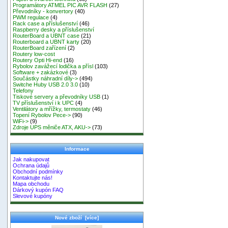
Programátory ATMEL PIC AVR FLASH
(27)
Převodníky - konvertory
(40)
PWM regulace
(4)
Rack case a příslušenství
(46)
Raspberry desky a příslušenství
RouterBoard a UBNT case
(21)
Routerboard a UBNT karty
(20)
RouterBoard zařízení
(2)
Routery low-cost
Routery Opti Hi-end
(16)
Rybolov zavážecí lodička a přísl
(103)
Software + zakázkové
(3)
Součástky náhradní díly->
(494)
Switche Huby USB 2.0 3.0
(10)
Telefony
Tiskové servery a převodníky USB
(1)
TV příslušenství i k UPC
(4)
Ventilátory a mřížky, termostaty
(46)
Topení Rybolov Pece->
(90)
WiFi->
(9)
Zdroje UPS měniče ATX, AKU->
(73)
Informace
Jak nakupovat
Ochrana údajů
Obchodní podmínky
Kontaktujte nás!
Mapa obchodu
Dárkový kupón FAQ
Slevové kupóny
Nové zboží [více]