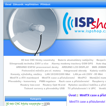
Úvod
Zákazník: nepřihlášen
Přihlásit
3D tisk CNC frézky soustruhy
Baterie akumulátory nabíječky
Bezpečn
Silnoproudá technika 230V a více
Alarmy modemy trackery GSM GPS
Auto do
ARDUINO ESP32 procesorové desky
ARDUINO LCD DISPLAY
BMS JKBMS
Frekvenční měniče pro el. motory
Integrované obvody
Kabely vodiče
Konzoly, výložníky, stožáry
LAN 10/100/1000 Mbit
LAN po síti 230V - 85 Mbit
MiniITX a ATX mainboard
MiniITX case a příslušenství
MiniPCI
Montážní mate
Převodníky - konvertory
PWM regulace
Rack case a příslušenství
Raspberry d
Routery low-cost
Routery Opti Hi-end
Rybolov zavážecí lodička a přísl
Tiskové servery a převodníky USB
TV příslušenství i k UPC
Ventil
Úvod
::
MiniITX case a přís
Kategorie
MiniITX case a příslušenství
3D tisk CNC frézky soustruhy->
(132)