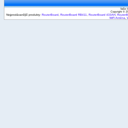
Vaše I
Copyright © 
Nejprodávanější produkty:
RouterBoard
,
RouterBoard RB411
,
RouterBoard 433AH
,
Router
WiFi Anténa
,