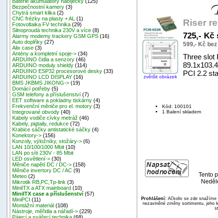
Baterie akumulátory nabíječky
(125)
Bezpečnostní kamery
(3)
Chytrá smart klika
(2)
CNC frézky na plasty + AL
(1)
Riser r
Fotovoltaika FV technika
(29)
Silnoproudá technika 230V a více
(8)
725,- Kč
Alarmy modemy trackery GSM GPS
(16)
Auto doplňky
(27)
599,- Kč be
Alix case
(3)
Antény a kompletní spoje->
(34)
Three slot 
ARDUINO čidla a senzory
(46)
89.1x103.
ARDUINO moduly shieldy
(114)
ARDUINO ESP32 procesorové desky
(33)
PCI 2.2 sta
zvětšit obrázek
ARDUINO LCD DISPLAY
(16)
BMS JKBMS JIKONG->
(19)
Domácí potřeby
(5)
GSM telefony a příslušenství
(7)
EET software a pokladny tiskárny
(4)
Frekvenční měniče pro el. motory
(3)
Kód: 100101
1 Balení skladem
Integrované obvody
(40)
Kabely vodiče cívky metráž
(46)
Kabely, pigtaily, redukce
(72)
Krabice sáčky antistatické sáčky
(4)
Konektory->
(156)
Konzoly, výložníky, stožáry->
(6)
LAN 10/100/1000 Mbit
(10)
LAN po síti 230V - 85 Mbit
LED osvětlení->
(30)
Měniče napětí DC / DC->
(158)
Měniče invertory DC / AC
(9)
Tento p
Meteo
(2)
Neděle
Mikrotik RB,PC,Tp-link
(3)
MiniITX a ATX mainboard
(10)
MiniITX case a příslušenství
(57)
Prohlášení:
Ačkoliv se zde snažíme p
MiniPCI
(11)
nezaviněné změny sortimentu, jeho k
Montážní materiál
(108)
s
Nástroje, měřidla a nářadí->
(229)
Pájecí a svářecí technika
(68)