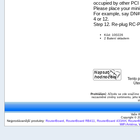
occupied by other PCI
Please place your mini-
For example, say DN#1
4 or 12.
Step 12. Re-plug RC-P
Kód: 100226
2 Balení skladem
Tento p
Úte
Prohlášení:
Ačkoliv se zde snažíme p
nezaviněné změny sortimentu, jeho k
s
Vaše I
Copyright © 
Nejprodávanější produkty:
RouterBoard
,
RouterBoard RB411
,
RouterBoard 433AH
,
Router
WiFi Anténa
,