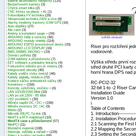
Baterie akumulátory nabíječky
(125)
Bezpečnostní kamery
(3)
Chytrá smart klika
(2)
CNC frézky na plasty + AL
(1)
Fotovoltaika FV technika
(29)
Silnoproudá technika 230V a více
(8)
Alarmy modemy trackery GSM GPS
(16)
Auto doplňky
(27)
Alix case
(3)
Antény a kompletní spoje->
(34)
ARDUINO čidla a senzory
(46)
zvětšit obrázek
ARDUINO moduly shieldy
(114)
ARDUINO ESP32 procesorové desky
(33)
Riser pro rozšíření jed
ARDUINO LCD DISPLAY
(16)
vodorovně.
BMS JKBMS JIKONG->
(19)
Domácí potřeby
(5)
GSM telefony a příslušenství
(7)
Výška středu první ro
EET software a pokladny tiskárny
(4)
střed druhé PCI karty
Frekvenční měniče pro el. motory
(3)
Integrované obvody
(40)
horní hrana DPS nad 
Kabely vodiče cívky metráž
(46)
Kabely, pigtaily, redukce
(72)
Krabice sáčky antistatické sáčky
(4)
RC-PCI2-32
Konektory->
(156)
32-bit 1-to -2 Riser Ca
Konzoly, výložníky, stožáry->
(6)
LAN 10/100/1000 Mbit
(10)
Installation Guide
LAN po síti 230V - 85 Mbit
Version 1.0
LED osvětlení->
(30)
i
Měniče napětí DC / DC->
(158)
Měniče invertory DC / AC
(9)
Table of Contents
Meteo
(2)
1. Introduction-------------
Mikrotik RB,PC,Tp-link
(3)
MiniITX a ATX mainboard
(10)
2. Installation Procedure-
MiniITX case a příslušenství
(57)
2.1 Scanning the First D
MiniPCI
(11)
2.2 Mapping the Second 
Montážní materiál
(108)
Nástroje, měřidla a nářadí->
(229)
2.3 Setting the Second/T
Pájecí a svářecí technika
(68)