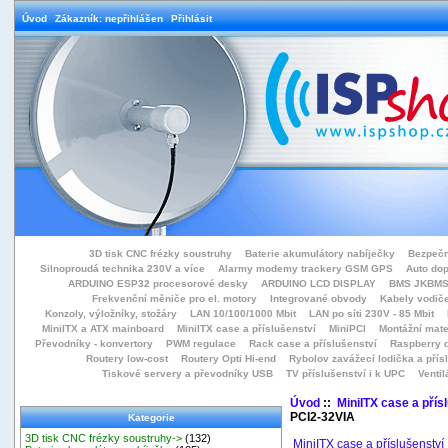
Úvod
Zákazník: nepřihlášen
Přihlásit
3D tisk CNC frézky soustruhy
Baterie akumulátory nabíječky
Bezpečn
Silnoproudá technika 230V a více
Alarmy modemy trackery GSM GPS
Auto do
ARDUINO ESP32 procesorové desky
ARDUINO LCD DISPLAY
BMS JKBMS
Frekvenční měniče pro el. motory
Integrované obvody
Kabely vodiče
Konzoly, výložníky, stožáry
LAN 10/100/1000 Mbit
LAN po síti 230V - 85 Mbit
MiniITX a ATX mainboard
MiniITX case a příslušenství
MiniPCI
Montážní mate
Převodníky - konvertory
PWM regulace
Rack case a příslušenství
Raspberry d
Routery low-cost
Routery Opti Hi-end
Rybolov zavážecí lodička a přísl
Tiskové servery a převodníky USB
TV příslušenství i k UPC
Ventil
Úvod
::
MiniITX case a přís
PCI2-32VIA
Kategorie
3D tisk CNC frézky soustruhy->
(132)
MiniITX case a příslušenství