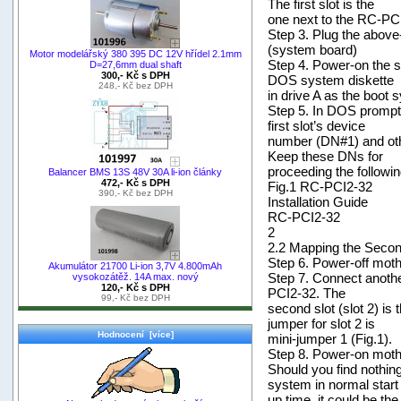
The first slot is the
one next to the RC-PCI2
Step 3. Plug the abov
(system board)
Motor modelářský 380 395 DC 12V hřídel 2.1mm
Step 4. Power-on the 
D=27,6mm dual shaft
300,- Kč s DPH
DOS system diskette
248,- Kč bez DPH
in drive A as the boot
Step 5. In DOS prompt
first slot’s device
number (DN#1) and oth
Keep these DNs for
proceeding the followin
Balancer BMS 13S 48V 30A li-ion články
472,- Kč s DPH
Fig.1 RC-PCI2-32
390,- Kč bez DPH
Installation Guide
RC-PCI2-32
2
2.2 Mapping the Seco
Step 6. Power-off mot
Akumulátor 21700 Li-ion 3,7V 4.800mAh
Step 7. Connect anothe
vysokozátěž. 14A max. nový
120,- Kč s DPH
PCI2-32. The
99,- Kč bez DPH
second slot (slot 2) is t
jumper for slot 2 is
Hodnocení [více]
mini-jumper 1 (Fig.1).
Step 8. Power-on moth
Should you find nothin
system in normal start
up time, it could be th