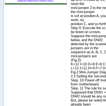
Napsat hodnocení tohoto zboží.
reset the
mini-jumper 2 to the n
the mini-jumper
is set at position A, you
work, try
position C, and so for
Step 9. Execute the sc
be listed on screen.
Suppose the mini-jumpe
below, and the DN#2
detected by the scanni
jumpers are in the
sequence as A, B, C, D,
mini-jumpers are
(Fig.2):
K=12 I=10 G=8 E=6 C
L=13 J=11 H=9 F=7 D
Fig.2 Mini-Jumper Diag
2.3 Setting the Second
Step. 10 Power-off mo
from motherboard.
Step. 11 The rule for se
Supposed that DN#1 =
DN#2 should be any nu
But, please be noted t
already been