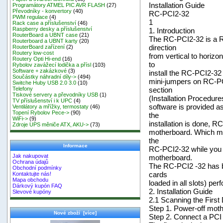
Installation Guide
Programátory ATMEL PIC AVR FLASH
(27)
Převodníky - konvertory
(40)
RC-PCI2-32
PWM regulace
(4)
1
Rack case a příslušenství
(46)
Raspberry desky a příslušenství
1. Introduction
RouterBoard a UBNT case
(21)
The RC-PCI2-32 is a R
Routerboard a UBNT karty
(20)
direction
RouterBoard zařízení
(2)
Routery low-cost
from vertical to horizo
Routery Opti Hi-end
(16)
to
Rybolov zavážecí lodička a přísl
(103)
Software + zakázkové
(3)
install the RC-PCI2-32
Součástky náhradní díly->
(494)
mini-jumpers on RC-PCI
Switche Huby USB 2.0 3.0
(10)
section
Telefony
Tiskové servery a převodníky USB
(1)
(Installation Procedur
TV příslušenství i k UPC
(4)
software is provided as
Ventilátory a mřížky, termostaty
(46)
Topení Rybolov Pece->
(90)
the
WiFi->
(9)
installation is done, R
Zdroje UPS měniče ATX, AKU->
(73)
motherboard. Which mea
the
Informace
RC-PCI2-32 while you a
Jak nakupovat
motherboard.
Ochrana údajů
The RC-PCI2 -32 has be
Obchodní podmínky
cards
Kontaktujte nás!
Mapa obchodu
loaded in all slots) p
Dárkový kupón FAQ
2. Installation Guide
Slevové kupóny
2.1 Scanning the Firs
Step 1. Power-off mot
Nové zboží [více]
Step 2. Connect a PCI p