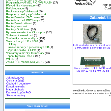
Programátory ATMEL PIC AVR FLASH
(27)
Tento p
Převodníky - konvertory
(40)
Čtvr
PWM regulace
(4)
Rack case a příslušenství
(46)
Raspberry desky a příslušenství
Zákaznící, kte
RouterBoard a UBNT case
(21)
Routerboard a UBNT karty
(20)
RouterBoard zařízení
(2)
Routery low-cost
Routery Opti Hi-end
(16)
Rybolov zavážecí lodička a přísl
(103)
Software + zakázkové
(3)
Součástky náhradní díly->
(494)
Switche Huby USB 2.0 3.0
(10)
Telefony
LED kontrolka zelená, mont. otvo
Tiskové servery a převodníky USB
(1)
8 mm, kablík a konektor do MB
TV příslušenství i k UPC
(4)
Ventilátory a mřížky, termostaty
(46)
Topení Rybolov Pece->
(90)
WiFi->
(9)
Zdroje UPS měniče ATX, AKU->
(73)
Riser redukce PCI -> 1xPCI nad
MB OP-127R, 51 mm, 32 bit
Informace
Jak nakupovat
Ochrana údajů
Obchodní podmínky
Kontaktujte nás!
Mapa obchodu
Prohlášení:
Ačkoliv se zde snažíme p
Dárkový kupón FAQ
nezaviněné změny sortimentu, jeho k
Slevové kupóny
s
Nové zboží [více]