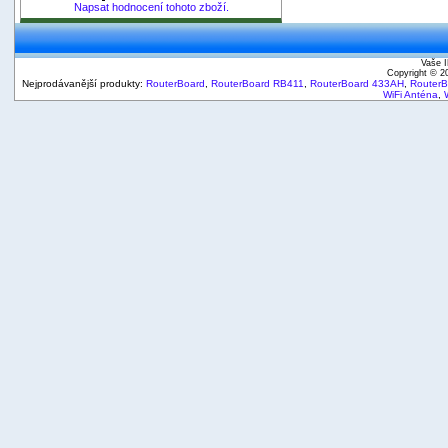
Napsat hodnocení tohoto zboží.
Vaše I
Copyright © 
Nejprodávanější produkty:
RouterBoard
,
RouterBoard RB411
,
RouterBoard 433AH
,
Router
WiFi Anténa
,