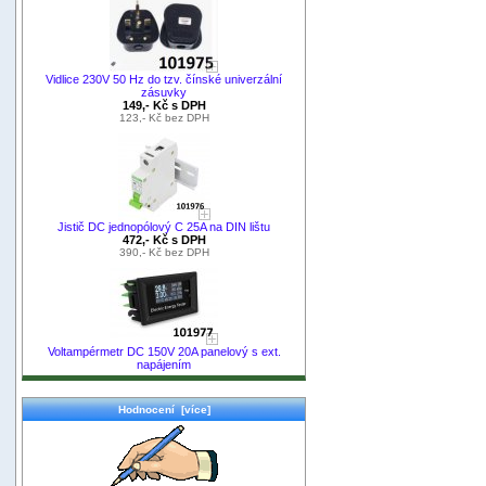
Vidlice 230V 50 Hz do tzv. čínské univerzální
zásuvky
149,- Kč s DPH
123,- Kč bez DPH
Jistič DC jednopólový C 25A na DIN lištu
472,- Kč s DPH
390,- Kč bez DPH
Voltampérmetr DC 150V 20A panelový s ext.
napájením
Hodnocení [více]