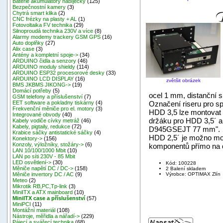
Baterie akumulátory nabíječky
(125)
Bezpečnostní kamery
(3)
Chytrá smart klika
(2)
CNC frézky na plasty + AL
(1)
Fotovoltaika FV technika
(29)
Silnoproudá technika 230V a více
(8)
Alarmy modemy trackery GSM GPS
(16)
Auto doplňky
(27)
Alix case
(3)
Antény a kompletní spoje->
(34)
ARDUINO čidla a senzory
(46)
ARDUINO moduly shieldy
(114)
ARDUINO ESP32 procesorové desky
(33)
ARDUINO LCD DISPLAY
(16)
zvětšit obrázek
BMS JKBMS JIKONG->
(19)
Domácí potřeby
(5)
ocel 1 mm, distanční
GSM telefony a příslušenství
(7)
Označení riseru pro sp
EET software a pokladny tiskárny
(4)
Frekvenční měniče pro el. motory
(3)
HDD 3,5 lze montovat z
Integrované obvody
(40)
držáku pro HDD 3,5´ a
Kabely vodiče cívky metráž
(46)
Kabely, pigtaily, redukce
(72)
D945GSEJT 77 mm".
Krabice sáčky antistatické sáčky
(4)
HDD 2,5´ je možno mo
Konektory->
(156)
Konzoly, výložníky, stožáry->
(6)
komponentů přímo na 
LAN 10/100/1000 Mbit
(10)
LAN po síti 230V - 85 Mbit
LED osvětlení->
(30)
Kód: 100228
Měniče napětí DC / DC->
(158)
2 Balení skladem
Výrobce: OPTIMAX Zlín
Měniče invertory DC / AC
(9)
Meteo
(2)
Mikrotik RB,PC,Tp-link
(3)
MiniITX a ATX mainboard
(10)
MiniITX case a příslušenství
(57)
MiniPCI
(11)
Montážní materiál
(108)
Nástroje, měřidla a nářadí->
(229)
Pájecí a svářecí technika
(68)