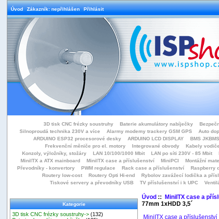
Úvod
Zákazník: nepřihlášen
Přihlásit
3D tisk CNC frézky soustruhy
Baterie akumulátory nabíječky
Bezpečn
Silnoproudá technika 230V a více
Alarmy modemy trackery GSM GPS
Auto do
ARDUINO ESP32 procesorové desky
ARDUINO LCD DISPLAY
BMS JKBMS
Frekvenční měniče pro el. motory
Integrované obvody
Kabely vodiče
Konzoly, výložníky, stožáry
LAN 10/100/1000 Mbit
LAN po síti 230V - 85 Mbit
MiniITX a ATX mainboard
MiniITX case a příslušenství
MiniPCI
Montážní mate
Převodníky - konvertory
PWM regulace
Rack case a příslušenství
Raspberry d
Routery low-cost
Routery Opti Hi-end
Rybolov zavážecí lodička a přísl
Tiskové servery a převodníky USB
TV příslušenství i k UPC
Ventil
Úvod
::
MiniITX case a přís
77mm 1xHDD 3,5´
Kategorie
3D tisk CNC frézky soustruhy->
(132)
MiniITX case a příslušenství