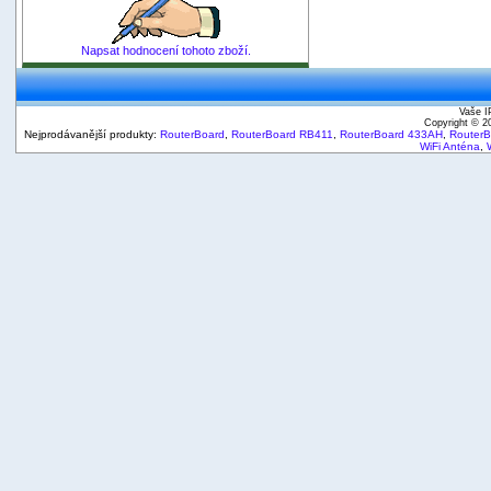
Napsat hodnocení tohoto zboží.
Vaše I
Copyright © 
Nejprodávanější produkty:
RouterBoard
,
RouterBoard RB411
,
RouterBoard 433AH
,
Router
WiFi Anténa
,