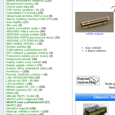
Baterie akumulátory nabíječky
(125)
Bezpečnostní kamery
(3)
Chytrá smart klika
(2)
CNC frézky na plasty + AL
(1)
Fotovoltaika FV technika
(29)
Silnoproudá technika 230V a více
(8)
Alarmy modemy trackery GSM GPS
(16)
Auto doplňky
(27)
Alix case
(3)
Antény a kompletní spoje->
(34)
ARDUINO čidla a senzory
(46)
zvětšit obrázek
ARDUINO moduly shieldy
(114)
ARDUINO ESP32 procesorové desky
(33)
ARDUINO LCD DISPLAY
(16)
BMS JKBMS JIKONG->
(19)
Domácí potřeby
(5)
Kód: 100240
GSM telefony a příslušenství
(7)
1 Balení skladem
EET software a pokladny tiskárny
(4)
Frekvenční měniče pro el. motory
(3)
Integrované obvody
(40)
Kabely vodiče cívky metráž
(46)
Kabely, pigtaily, redukce
(72)
Krabice sáčky antistatické sáčky
(4)
Konektory->
(156)
Konzoly, výložníky, stožáry->
(6)
LAN 10/100/1000 Mbit
(10)
LAN po síti 230V - 85 Mbit
Tento p
LED osvětlení->
(30)
Měniče napětí DC / DC->
(158)
Nedě
Měniče invertory DC / AC
(9)
Meteo
(2)
Mikrotik RB,PC,Tp-link
(3)
Zákaznící, kte
MiniITX a ATX mainboard
(10)
MiniITX case a příslušenství
(57)
MiniPCI
(11)
Montážní materiál
(108)
Nástroje, měřidla a nářadí->
(229)
Pájecí a svářecí technika
(68)