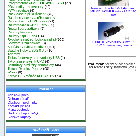
Programátory ATMEL PIC AVR FLASH
(27)
Převodníky - konvertory
(40)
Riser redukce PCI -> 1xPCI nad
PWM regulace
(4)
MB OP-193AB-R výška 37,5-11
Rack case a příslušenství
(46)
mm
Raspberry desky a příslušenství
RouterBoard a UBNT case
(21)
Routerboard a UBNT karty
(20)
RouterBoard zařízení
(2)
Routery low-cost
Routery Opti Hi-end
(16)
Rybolov zavážecí lodička a přísl
(103)
Redukce JACK 5,5/2,1 mm - >
Software + zakázkové
(3)
5,5/2,5 mm (samec), rovná
Součástky náhradní díly->
(494)
Switche Huby USB 2.0 3.0
(10)
Telefony
Tiskové servery a převodníky USB
(1)
TV příslušenství i k UPC
(4)
Prohlášení:
Ačkoliv se zde snažíme p
Ventilátory a mřížky, termostaty
(46)
nezaviněné změny sortimentu, jeho k
Topení Rybolov Pece->
(90)
s
WiFi->
(9)
Zdroje UPS měniče ATX, AKU->
(73)
Informace
Jak nakupovat
Ochrana údajů
Obchodní podmínky
Kontaktujte nás!
Mapa obchodu
Dárkový kupón FAQ
Slevové kupóny
Nové zboží [více]