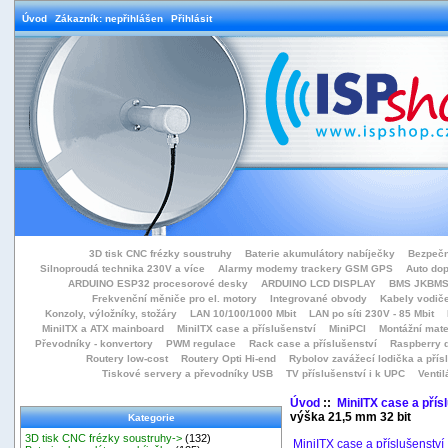
Úvod
Zákazník: nepřihlášen
Přihlásit
3D tisk CNC frézky soustruhy
Baterie akumulátory nabíječky
Bezpečn
Silnoproudá technika 230V a více
Alarmy modemy trackery GSM GPS
Auto do
ARDUINO ESP32 procesorové desky
ARDUINO LCD DISPLAY
BMS JKBMS
Frekvenční měniče pro el. motory
Integrované obvody
Kabely vodiče
Konzoly, výložníky, stožáry
LAN 10/100/1000 Mbit
LAN po síti 230V - 85 Mbit
MiniITX a ATX mainboard
MiniITX case a příslušenství
MiniPCI
Montážní mate
Převodníky - konvertory
PWM regulace
Rack case a příslušenství
Raspberry d
Routery low-cost
Routery Opti Hi-end
Rybolov zavážecí lodička a přísl
Tiskové servery a převodníky USB
TV příslušenství i k UPC
Ventil
Úvod
::
MiniITX case a přís
výška 21,5 mm 32 bit
Kategorie
3D tisk CNC frézky soustruhy->
(132)
MiniITX case a příslušenství