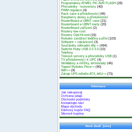
Programátory ATMEL PIC AVR FLASH
(28)
Převodníky - konvertory
(40)
PWM regulace
(4)
Rack case a příslušenství
(46)
Raspberry desky a příslušenství
RouterBoard a UBNT case
(21)
Routerboard a UBNT karty
(20)
RouterBoard zařízení
(2)
Routery low-cost
Routery Opti Hi-end
(16)
Rybolov zavážecí lodička a přísl
(103)
Software + zakázkové
(3)
Součástky náhradní díly->
(494)
Switche Huby USB 2.0 3.0
(10)
Telefony
Tiskové servery a převodníky USB
(1)
TV příslušenství i k UPC
(4)
Ventilátory a mřížky, termostaty
(46)
Topení Rybolov Pece->
(90)
WiFi->
(9)
Zdroje UPS měniče ATX, AKU->
(73)
Informace
Jak nakupovat
Ochrana údajů
Obchodní podmínky
Kontaktujte nás!
Mapa obchodu
Dárkový kupón FAQ
Slevové kupóny
Nové zboží [více]