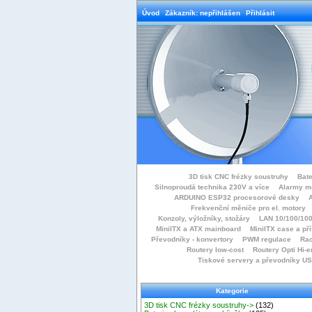
Úvod
Zákazník: nepřihlášen
Přihlásit
3D tisk CNC frézky soustruhy
Bate
Silnoproudá technika 230V a více
Alarmy m
ARDUINO ESP32 procesorové desky
Frekvenční měniče pro el. motory
Konzoly, výložníky, stožáry
LAN 10/100/100
MiniITX a ATX mainboard
MiniITX case a př
Převodníky - konvertory
PWM regulace
Rac
Routery low-cost
Routery Opti Hi-e
Tiskové servery a převodníky U
Kategorie
3D tisk CNC frézky soustruhy->
(132)