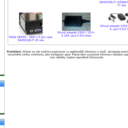
D945GSEJT JOHNS
77 mm
Síťový adaptér 230V 
A, jack 5,5/2
Síťový adaptér 230V / 12V=,
4.16A, jack 5,5/2,5mm
Držák HDD55 - HDD 2,5 pro case
D945GSEJT 45 mm
Prohlášení:
Ačkoliv se zde snažíme poskytovat co nejpřesnější informace o zboží, akceptujte pros
nezaviněné změny sortimentu, jeho konfiguraci apod. Pokud námi vystavené informace nebudou vyja
stav nabídky, budete neprodleně informováni.