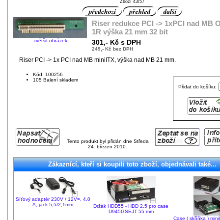
Zboží 43/57
Riser redukce PCI -> 1xPCI nad MB 
1R výška 21 mm 32 bit
zvětšit obrázek
301,- Kč s DPH
249,- Kč bez DPH
Riser PCI -> 1x PCI nad MB miniITX, výška nad MB 21 mm.
Kód: 100256
105 Balení skladem
Přidat do košíku:
Tento produkt byl přidán dne Středa
24. březen 2010.
Zákaznící, kteří si koupili toto zboží, objednávali také...
Síťový adaptér 230V / 12V=, 4.0
A, jack 5,5/2,1mm
Držák HDD55 - HDD 2,5 pro case
D945GSEJT 55 mm
Case ( skříňka ) min