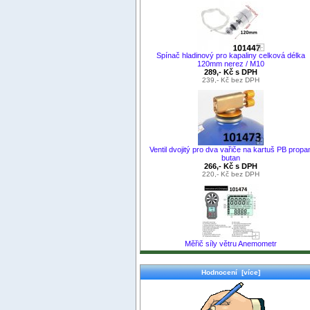
Spínač hladinový pro kapaliny celková délka
120mm nerez / M10
289,- Kč s DPH
239,- Kč bez DPH
Ventil dvojitý pro dva vařiče na kartuš PB propa
butan
266,- Kč s DPH
220,- Kč bez DPH
Měřič síly větru Anemometr
Hodnocení [více]