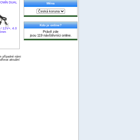
TOWN DUAL
Měna
Kdo je online?
/ 12V=, 4.0
Právě zde
,5mm
jsou 119 návštěvníci online.
ím případné námi
dřovat aktuální