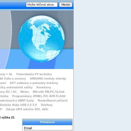
asty + AL
Fotovoltaika FV technika
O čidla a senzory
ARDUINO moduly shieldy
nství
EET software a pokladny tiskárny
čky antistatické sáčky
Konektory
tory DC / AC
Meteo
Mikrotik RB,PC,Tp-link
chnika
Programátory ATMEL PIC AVR FLASH
uterboard a UBNT karty
RouterBoard zařízení
Switche Huby USB 2.0 3.0
Telefony
Fi
Zdroje UPS měniče ATX, AKU
R výška 21
Přihlášení
Email: