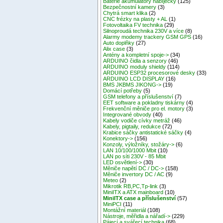
Baterie akumulátory nabíječky
(125)
Bezpečnostní kamery
(3)
Chytrá smart klika
(2)
CNC frézky na plasty + AL
(1)
Fotovoltaika FV technika
(29)
Silnoproudá technika 230V a více
(8)
Alarmy modemy trackery GSM GPS
(16)
Auto doplňky
(27)
Alix case
(3)
Antény a kompletní spoje->
(34)
ARDUINO čidla a senzory
(46)
ARDUINO moduly shieldy
(114)
ARDUINO ESP32 procesorové desky
(33)
ARDUINO LCD DISPLAY
(16)
BMS JKBMS JIKONG->
(19)
Domácí potřeby
(5)
GSM telefony a příslušenství
(7)
EET software a pokladny tiskárny
(4)
Frekvenční měniče pro el. motory
(3)
Integrované obvody
(40)
Kabely vodiče cívky metráž
(46)
Kabely, pigtaily, redukce
(72)
Krabice sáčky antistatické sáčky
(4)
Konektory->
(156)
Konzoly, výložníky, stožáry->
(6)
LAN 10/100/1000 Mbit
(10)
LAN po síti 230V - 85 Mbit
LED osvětlení->
(30)
Měniče napětí DC / DC->
(158)
Měniče invertory DC / AC
(9)
Meteo
(2)
Mikrotik RB,PC,Tp-link
(3)
MiniITX a ATX mainboard
(10)
MiniITX case a příslušenství
(57)
MiniPCI
(11)
Montážní materiál
(108)
Nástroje, měřidla a nářadí->
(229)
Pájecí a svářecí technika
(68)