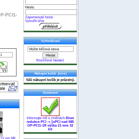
Heslo:
OP-PCI1-
Zapomenuté heslo
Vytvořit účet
Vyhledávaní
Rozšířené hledání
Nákupní košík [více]
Váš nákupní košík je prázdný.
Oznámení
Informujte mě o změnách
Riser
redukce PCI -> 1xPCI nad MB
OP-PCI1-1R výška 21 mm 32
bit
iITX pro MB