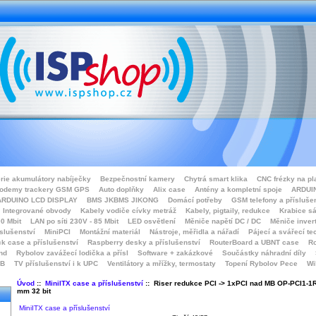
rie akumulátory nabíječky
Bezpečnostní kamery
Chytrá smart klika
CNC frézky na pl
odemy trackery GSM GPS
Auto doplňky
Alix case
Antény a kompletní spoje
ARDUIN
ARDUINO LCD DISPLAY
BMS JKBMS JIKONG
Domácí potřeby
GSM telefony a přísluše
Integrované obvody
Kabely vodiče cívky metráž
Kabely, pigtaily, redukce
Krabice sá
0 Mbit
LAN po síti 230V - 85 Mbit
LED osvětlení
Měniče napětí DC / DC
Měniče inver
íslušenství
MiniPCI
Montážní materiál
Nástroje, měřidla a nářadí
Pájecí a svářecí te
k case a příslušenství
Raspberry desky a příslušenství
RouterBoard a UBNT case
Ro
nd
Rybolov zavážecí lodička a přísl
Software + zakázkové
Součástky náhradní díly
SB
TV příslušenství i k UPC
Ventilátory a mřížky, termostaty
Topení Rybolov Pece
Wi
Úvod
::
MiniITX case a příslušenství
:: Riser redukce PCI -> 1xPCI nad MB OP-PCI1-1
mm 32 bit
MiniITX case a příslušenství