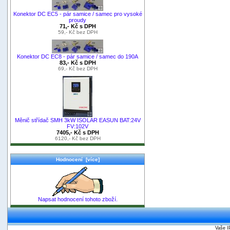
Konektor DC EC5 - pár samice / samec pro vysoké
proudy
71,- Kč s DPH
59,- Kč bez DPH
Konektor DC EC8 - pár samice / samec do 190A
83,- Kč s DPH
69,- Kč bez DPH
Měnič střídač SMH 3kW ISOLAR EASUN BAT:24V
FV:102V
7405,- Kč s DPH
6120,- Kč bez DPH
Hodnocení [více]
Napsat hodnocení tohoto zboží.
Vaše I