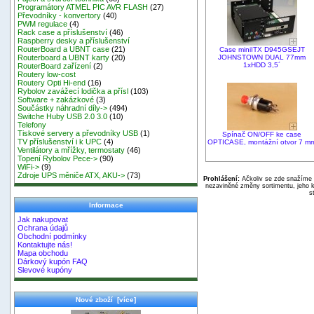
Programátory ATMEL PIC AVR FLASH
(27)
Převodníky - konvertory
(40)
PWM regulace
(4)
Rack case a příslušenství
(46)
Raspberry desky a příslušenství
RouterBoard a UBNT case
(21)
Case miniITX D945GSEJT
JOHNSTOWN DUAL 77mm
Routerboard a UBNT karty
(20)
1xHDD 3,5´
RouterBoard zařízení
(2)
Routery low-cost
Routery Opti Hi-end
(16)
Rybolov zavážecí lodička a přísl
(103)
Software + zakázkové
(3)
Součástky náhradní díly->
(494)
Switche Huby USB 2.0 3.0
(10)
Telefony
Tiskové servery a převodníky USB
(1)
Spínač ON/OFF ke case
TV příslušenství i k UPC
(4)
OPTICASE, montážní otvor 7 m
Ventilátory a mřížky, termostaty
(46)
Topení Rybolov Pece->
(90)
WiFi->
(9)
Zdroje UPS měniče ATX, AKU->
(73)
Prohlášení:
Ačkoliv se zde snažíme p
nezaviněné změny sortimentu, jeho k
s
Informace
Jak nakupovat
Ochrana údajů
Obchodní podmínky
Kontaktujte nás!
Mapa obchodu
Dárkový kupón FAQ
Slevové kupóny
Nové zboží [více]