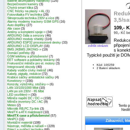
Baterie akumulátory nabíječky
(125)
Bezpečnostní kamery
(3)
Chytrá smart klika
(2)
CNC frézky na plasty + AL
(1)
Reduk
Fotovoltaika FV technika
(29)
Silnoproudá technika 230V a více
(8)
3,5/s
Alarmy modemy trackery GSM GPS
(16)
Auto doplňky
(27)
109,- 
Alix case
(3)
Antény a kompletní spoje->
(34)
90,- Kč b
ARDUINO čidla a senzory
(46)
ARDUINO moduly shieldy
(114)
Redukce
ARDUINO ESP32 procesorové desky
(33)
připoje
zvětšit obrázek
ARDUINO LCD DISPLAY
(16)
s konek
BMS JKBMS JIKONG->
(19)
Domácí potřeby
(5)
Typické použití je DOM
GSM telefony a příslušenství
(7)
EET software a pokladny tiskárny
(4)
Frekvenční měniče pro el. motory
(3)
Kód: 100259
Integrované obvody
(40)
2 Balení skladem
Kabely vodiče cívky metráž
(46)
Kabely, pigtaily, redukce
(72)
Krabice sáčky antistatické sáčky
(4)
Konektory->
(156)
Konzoly, výložníky, stožáry->
(6)
LAN 10/100/1000 Mbit
(10)
LAN po síti 230V - 85 Mbit
LED osvětlení->
(30)
Měniče napětí DC / DC->
(158)
Měniče invertory DC / AC
(9)
Meteo
(2)
Tento p
Mikrotik RB,PC,Tp-link
(3)
Neděl
MiniITX a ATX mainboard
(10)
MiniITX case a příslušenství
(57)
MiniPCI
(11)
Zákaznící, kte
Montážní materiál
(108)
Nástroje, měřidla a nářadí->
(229)
Pájecí a svářecí technika
(68)