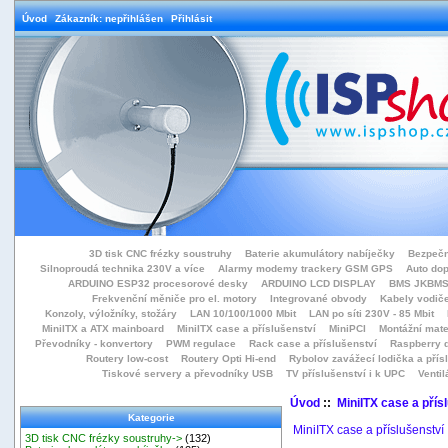
Úvod
Zákazník: nepřihlášen
Přihlásit
3D tisk CNC frézky soustruhy
Baterie akumulátory nabíječky
Bezpečn
Silnoproudá technika 230V a více
Alarmy modemy trackery GSM GPS
Auto do
ARDUINO ESP32 procesorové desky
ARDUINO LCD DISPLAY
BMS JKBMS
Frekvenční měniče pro el. motory
Integrované obvody
Kabely vodiče
Konzoly, výložníky, stožáry
LAN 10/100/1000 Mbit
LAN po síti 230V - 85 Mbit
MiniITX a ATX mainboard
MiniITX case a příslušenství
MiniPCI
Montážní mate
Převodníky - konvertory
PWM regulace
Rack case a příslušenství
Raspberry d
Routery low-cost
Routery Opti Hi-end
Rybolov zavážecí lodička a přísl
Tiskové servery a převodníky USB
TV příslušenství i k UPC
Ventil
Úvod
::
MiniITX case a přís
Kategorie
MiniITX case a příslušenství
3D tisk CNC frézky soustruhy->
(132)