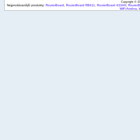
Copyright © 
Nejprodávanější produkty:
RouterBoard
,
RouterBoard RB411
,
RouterBoard 433AH
,
Router
WiFi Anténa
,