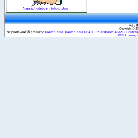
Napsat hodnocení tohoto zboží.
Vaše I
Copyright © 
Nejprodávanější produkty:
RouterBoard
,
RouterBoard RB411
,
RouterBoard 433AH
,
Router
WiFi Anténa
,