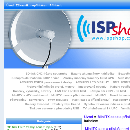
Úvod
Zákazník: nepřihlášen
Přihlásit
3D tisk CNC frézky soustruhy
Baterie akumulátory nabíječky
Bezpečn
Silnoproudá technika 230V a více
Alarmy modemy trackery GSM GPS
Auto do
ARDUINO ESP32 procesorové desky
ARDUINO LCD DISPLAY
BMS JKBMS
Frekvenční měniče pro el. motory
Integrované obvody
Kabely vodiče
Konzoly, výložníky, stožáry
LAN 10/100/1000 Mbit
LAN po síti 230V - 85 Mbit
MiniITX a ATX mainboard
MiniITX case a příslušenství
MiniPCI
Montážní mate
Převodníky - konvertory
PWM regulace
Rack case a příslušenství
Raspberry d
Routery low-cost
Routery Opti Hi-end
Rybolov zavážecí lodička a přísl
Tiskové servery a převodníky USB
TV příslušenství i k UPC
Ventil
Úvod
::
MiniITX case a přís
kabelem
Kategorie
3D tisk CNC frézky soustruhy->
(132)
MiniITX case a příslušenství