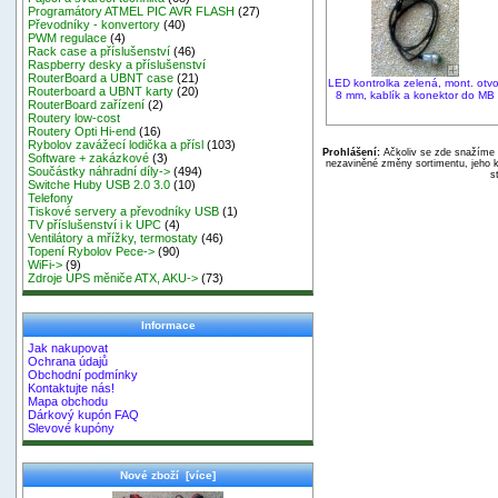
Programátory ATMEL PIC AVR FLASH
(27)
Převodníky - konvertory
(40)
PWM regulace
(4)
Rack case a příslušenství
(46)
Raspberry desky a příslušenství
RouterBoard a UBNT case
(21)
LED kontrolka zelená, mont. otvo
Routerboard a UBNT karty
(20)
8 mm, kablík a konektor do MB
RouterBoard zařízení
(2)
Routery low-cost
Routery Opti Hi-end
(16)
Rybolov zavážecí lodička a přísl
(103)
Prohlášení:
Ačkoliv se zde snažíme p
Software + zakázkové
(3)
nezaviněné změny sortimentu, jeho k
Součástky náhradní díly->
(494)
s
Switche Huby USB 2.0 3.0
(10)
Telefony
Tiskové servery a převodníky USB
(1)
TV příslušenství i k UPC
(4)
Ventilátory a mřížky, termostaty
(46)
Topení Rybolov Pece->
(90)
WiFi->
(9)
Zdroje UPS měniče ATX, AKU->
(73)
Informace
Jak nakupovat
Ochrana údajů
Obchodní podmínky
Kontaktujte nás!
Mapa obchodu
Dárkový kupón FAQ
Slevové kupóny
Nové zboží [více]