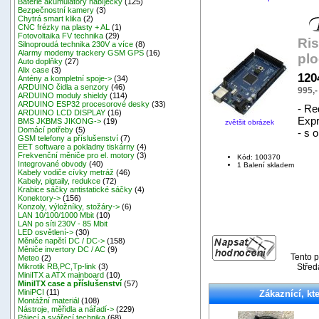
Baterie akumulátory nabíječky
(125)
Bezpečnostní kamery
(3)
Chytrá smart klika
(2)
CNC frézky na plasty + AL
(1)
Fotovoltaika FV technika
(29)
Ris
Silnoproudá technika 230V a více
(8)
Alarmy modemy trackery GSM GPS
(16)
pl
Auto doplňky
(27)
Alix case
(3)
120
Antény a kompletní spoje->
(34)
ARDUINO čidla a senzory
(46)
995,
ARDUINO moduly shieldy
(114)
ARDUINO ESP32 procesorové desky
(33)
- Re
ARDUINO LCD DISPLAY
(16)
Expr
BMS JKBMS JIKONG->
(19)
zvětšit obrázek
Domácí potřeby
(5)
- s 
GSM telefony a příslušenství
(7)
EET software a pokladny tiskárny
(4)
Frekvenční měniče pro el. motory
(3)
Kód: 100370
Integrované obvody
(40)
1 Balení skladem
Kabely vodiče cívky metráž
(46)
Kabely, pigtaily, redukce
(72)
Krabice sáčky antistatické sáčky
(4)
Konektory->
(156)
Konzoly, výložníky, stožáry->
(6)
LAN 10/100/1000 Mbit
(10)
LAN po síti 230V - 85 Mbit
LED osvětlení->
(30)
Měniče napětí DC / DC->
(158)
Měniče invertory DC / AC
(9)
Tento p
Meteo
(2)
Střed
Mikrotik RB,PC,Tp-link
(3)
MiniITX a ATX mainboard
(10)
MiniITX case a příslušenství
(57)
MiniPCI
(11)
Zákaznící, kte
Montážní materiál
(108)
Nástroje, měřidla a nářadí->
(229)
Pájecí a svářecí technika
(68)