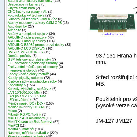
Baterie akumulátory nabíječky
(125)
Bezpečnostní kamery
(3)
Chytrá smart klika
(2)
CNC frézky na plasty + AL
(1)
Fotovoltaika FV technika
(29)
Silnoproudá technika 230V a více
(8)
Alarmy modemy trackery GSM GPS
(16)
Auto doplňky
(27)
Alix case
(3)
Antény a kompletní spoje->
(34)
zvětšit obrázek
ARDUINO čidla a senzory
(46)
ARDUINO moduly shieldy
(114)
ARDUINO ESP32 procesorové desky
(33)
ARDUINO LCD DISPLAY
(16)
BMS JKBMS JIKONG->
(19)
93 / 131 Hrana 
Domácí potřeby
(5)
GSM telefony a příslušenství
(7)
mm.
EET software a pokladny tiskárny
(4)
Frekvenční měniče pro el. motory
(3)
Integrované obvody
(40)
Kabely vodiče cívky metráž
(46)
Střed rozšiřujíc
Kabely, pigtaily, redukce
(72)
Krabice sáčky antistatické sáčky
(4)
MB.
Konektory->
(156)
Konzoly, výložníky, stožáry->
(6)
LAN 10/100/1000 Mbit
(10)
LAN po síti 230V - 85 Mbit
Použitelná pro 
LED osvětlení->
(30)
Měniče napětí DC / DC->
(158)
(vysoké verze ca
Měniče invertory DC / AC
(9)
Meteo
(2)
Mikrotik RB,PC,Tp-link
(3)
MiniITX a ATX mainboard
(10)
JM-127 JM127
MiniITX case a příslušenství
(57)
MiniPCI
(11)
Montážní materiál
(108)
Nástroje, měřidla a nářadí->
(229)
Pájecí a svářecí technika
(68)