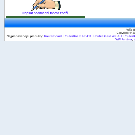
Napsat hodnocení tohoto zboží.
Vaše I
Copyright © 
Nejprodávanější produkty:
RouterBoard
,
RouterBoard RB411
,
RouterBoard 433AH
,
Router
WiFi Anténa
,