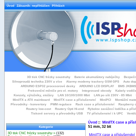
Úvod
Zákazník: nepřihlášen
Přihlásit
3D tisk CNC frézky soustruhy
Baterie akumulátory nabíječky
Bezpečn
Silnoproudá technika 230V a více
Alarmy modemy trackery GSM GPS
Auto do
ARDUINO ESP32 procesorové desky
ARDUINO LCD DISPLAY
BMS JKBMS
Frekvenční měniče pro el. motory
Integrované obvody
Kabely vodiče
Konzoly, výložníky, stožáry
LAN 10/100/1000 Mbit
LAN po síti 230V - 85 Mbit
MiniITX a ATX mainboard
MiniITX case a příslušenství
MiniPCI
Montážní mate
Převodníky - konvertory
PWM regulace
Rack case a příslušenství
Raspberry d
Routery low-cost
Routery Opti Hi-end
Rybolov zavážecí lodička a přísl
Tiskové servery a převodníky USB
TV příslušenství i k UPC
Ventil
Úvod
::
MiniITX case a přís
51 mm, 32 bit
Kategorie
3D tisk CNC frézky soustruhy->
(132)
MiniITX case a příslušenství