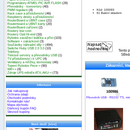
Programátory ATMEL PIC AVR FLASH
(28)
Převodníky - konvertory
(40)
Kód: 100093
PWM regulace
(4)
61 Balení skladem
Rack case a příslušenství
(46)
Raspberry desky a příslušenství
RouterBoard a UBNT case
(21)
Routerboard a UBNT karty
(20)
RouterBoard zařízení
(2)
Routery low-cost
Routery Opti Hi-end
(16)
Rybolov zavážecí lodička a přísl
(103)
Software + zakázkové
(3)
Součástky náhradní díly->
(494)
Switche Huby USB 2.0 3.0
(10)
Tento p
Telefony
Střed
Tiskové servery a převodníky USB
(1)
TV příslušenství i k UPC
(4)
Ventilátory a mřížky, termostaty
(46)
Zákaznící, kte
Topení Rybolov Pece->
(90)
WiFi->
(9)
Zdroje UPS měniče ATX, AKU->
(73)
Informace
Jak nakupovat
Ochrana údajů
Převodník USB - RS232 TTL min
Obchodní podmínky
Kontaktujte nás!
Mapa obchodu
Dárkový kupón FAQ
Slevové kupóny
Nové zboží [více]