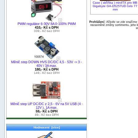
Case ( skříňka ) miniITX pro MB
Gigabyte GA-D525TUD čelo 77
mm
Prohlášení:
Ačkoliv se zde snažíme p
PWM regulátor 6-30V 8A 0-100% PWM
nezaviněné změny sortimentu, jeho k
410,- Kč s DPH
s
339,- Kč bez DPH
Měnič step DOWN HVS DC/DC 4,5 - 53V -> 3 -
40V / 3A max.
180,- Kč s DPH
149,- Kč bez DPH
Měnič step UP DC/DC z 2,5 - 6V na 5V USB (4 -
12V ), 1A max.
59,- Kč s DPH
49,- Kč bez DPH
Hodnocení [více]