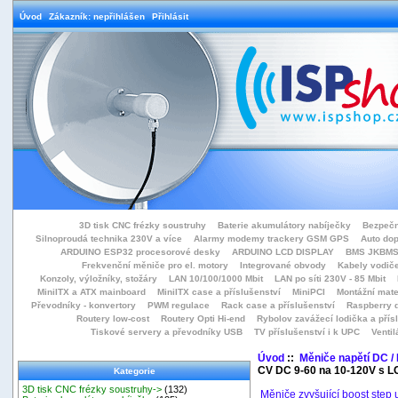
Úvod
Zákazník: nepřihlášen
Přihlásit
3D tisk CNC frézky soustruhy
Baterie akumulátory nabíječky
Bezpečn
Silnoproudá technika 230V a více
Alarmy modemy trackery GSM GPS
Auto do
ARDUINO ESP32 procesorové desky
ARDUINO LCD DISPLAY
BMS JKBMS
Frekvenční měniče pro el. motory
Integrované obvody
Kabely vodiče
Konzoly, výložníky, stožáry
LAN 10/100/1000 Mbit
LAN po síti 230V - 85 Mbit
MiniITX a ATX mainboard
MiniITX case a příslušenství
MiniPCI
Montážní mate
Převodníky - konvertory
PWM regulace
Rack case a příslušenství
Raspberry d
Routery low-cost
Routery Opti Hi-end
Rybolov zavážecí lodička a přísl
Tiskové servery a převodníky USB
TV příslušenství i k UPC
Ventil
Úvod
::
Měniče napětí DC /
CV DC 9-60 na 10-120V s 
Kategorie
3D tisk CNC frézky soustruhy->
(132)
Měniče zvyšující boost step 