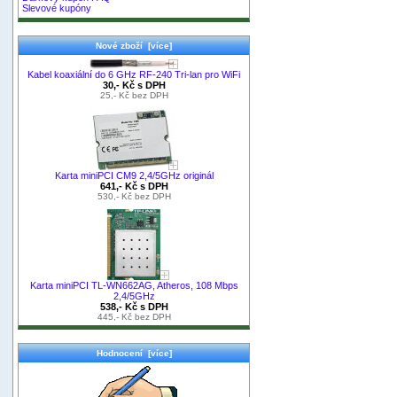
Slevové kupóny
Nové zboží [více]
Kabel koaxiální do 6 GHz RF-240 Tri-lan pro WiFi
30,- Kč s DPH
25,- Kč bez DPH
Karta miniPCI CM9 2,4/5GHz originál
641,- Kč s DPH
530,- Kč bez DPH
Karta miniPCI TL-WN662AG, Atheros, 108 Mbps
2,4/5GHz
538,- Kč s DPH
445,- Kč bez DPH
Hodnocení [více]