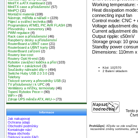
MiniITX a ATX mainboard
(10)
Working temperature
MiniITX case a příslušenství
(57)
Heat dissipation mode:
MiniPCI
(11)
Montážní materiál
(108)
connecting input fan
Nástroje, měřidla a nářadí->
(229)
Control mode: CNC + c
Pájecí a svářecí technika
(68)
Voltage adjustment di
Programátory ATMEL PIC AVR FLASH
(28)
Převodníky - konvertory
(40)
Current adjustment di
PWM regulace
(4)
Output ripple: ≤50mV
Rack case a příslušenství
(46)
Raspberry desky a příslušenství
Storage group: 10 gro
RouterBoard a UBNT case
(21)
Standby power consump
Routerboard a UBNT karty
(20)
Dimensions: 110mm x
RouterBoard zařízení
(2)
Routery low-cost
Routery Opti Hi-end
(16)
Rybolov zavážecí lodička a přísl
(103)
Software + zakázkové
(3)
Kód: 102570
Součástky náhradní díly->
(494)
2 Balení skladem
Switche Huby USB 2.0 3.0
(10)
Telefony
Tiskové servery a převodníky USB
(1)
TV příslušenství i k UPC
(4)
Ventilátory a mřížky, termostaty
(46)
Topení Rybolov Pece->
(90)
WiFi->
(9)
Zdroje UPS měniče ATX, AKU->
(73)
Tento p
Informace
Čtvr
Jak nakupovat
Ochrana údajů
Obchodní podmínky
Prohlášení:
Ačkoliv se zde snažíme p
nezaviněné změny sortimentu, jeho k
Kontaktujte nás!
s
Mapa obchodu
Dárkový kupón FAQ