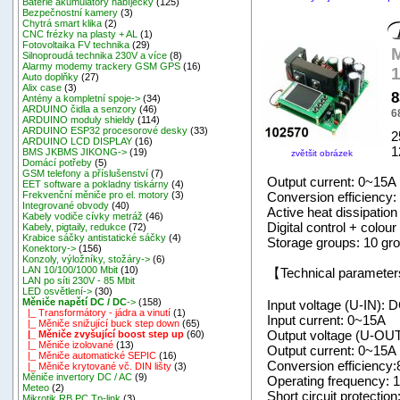
Baterie akumulátory nabíječky
(125)
Bezpečnostní kamery
(3)
Chytrá smart klika
(2)
CNC frézky na plasty + AL
(1)
Fotovoltaika FV technika
(29)
M
Silnoproudá technika 230V a více
(8)
Alarmy modemy trackery GSM GPS
(16)
Auto doplňky
(27)
Alix case
(3)
8
Antény a kompletní spoje->
(34)
ARDUINO čidla a senzory
(46)
6
ARDUINO moduly shieldy
(114)
ARDUINO ESP32 procesorové desky
(33)
2
ARDUINO LCD DISPLAY
(16)
1
BMS JKBMS JIKONG->
(19)
zvětšit obrázek
Domácí potřeby
(5)
GSM telefony a příslušenství
(7)
Output current: 0~15A
EET software a pokladny tiskárny
(4)
Conversion efficiency
Frekvenční měniče pro el. motory
(3)
Integrované obvody
(40)
Active heat dissipation
Kabely vodiče cívky metráž
(46)
Digital control + colou
Kabely, pigtaily, redukce
(72)
Krabice sáčky antistatické sáčky
(4)
Storage groups: 10 gr
Konektory->
(156)
Konzoly, výložníky, stožáry->
(6)
LAN 10/100/1000 Mbit
(10)
【Technical paramete
LAN po síti 230V - 85 Mbit
LED osvětlení->
(30)
Měniče napětí DC / DC
->
(158)
Input voltage (U-IN):
|_ Transformátory - jádra a vinutí
(1)
Input current: 0~15A
|_ Měniče snižující buck step down
(65)
Output voltage (U-OU
|_ Měniče zvyšující boost step up
(60)
|_ Měniče izolované
(13)
Output current: 0~15A
|_ Měniče automatické SEPIC
(16)
Conversion efficiency
|_ Měniče krytované vč. DIN lišty
(3)
Měniče invertory DC / AC
(9)
Operating frequency:
Meteo
(2)
Short circuit protectio
Mikrotik RB,PC,Tp-link
(3)