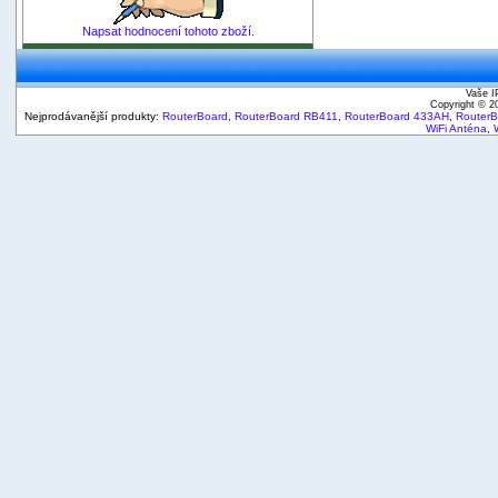
Napsat hodnocení tohoto zboží.
Vaše I
Copyright © 
Nejprodávanější produkty:
RouterBoard
,
RouterBoard RB411
,
RouterBoard 433AH
,
Router
WiFi Anténa
,